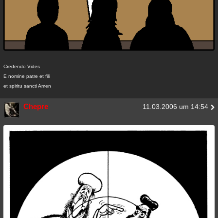
Credendo Vides
E nomine patre et fili
et spiritu sancti Amen
Chepre
11.03.2006 um 14:54