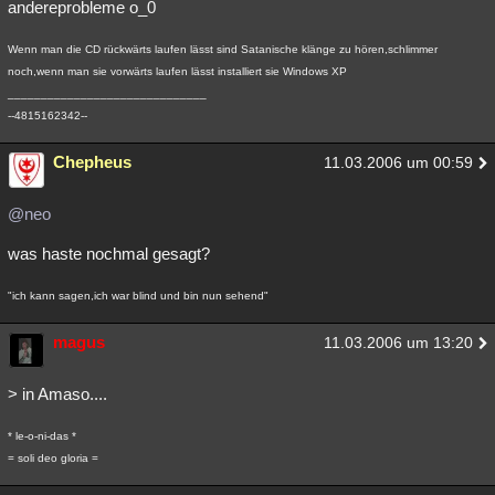
andereprobleme o_0
Wenn man die CD rückwärts laufen lässt sind Satanische klänge zu hören,schlimmer
noch,wenn man sie vorwärts laufen lässt installiert sie Windows XP
______________________________
--4815162342--
Chepheus
11.03.2006 um 00:59
@neo
was haste nochmal gesagt?
"ich kann sagen,ich war blind und bin nun sehend"
magus
11.03.2006 um 13:20
> in Amaso....
* le-o-ni-das *
= soli deo gloria =