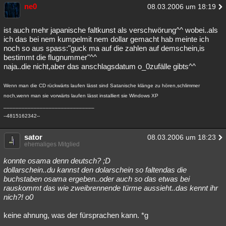
ne0
08.03.2006 um 18:19
ist auch mehr japanische faltkunst als verschwörung^^ wobei..als
ich das bei nem kumpelmit nem dollar gemacht hab meinte ich
noch so aus spass:"guck ma auf die zahlen auf demschein,is
bestimmt die flugnummer"^^
naja..die nicht,aber das anschlagsdatum o_0zufälle gibts^^
Wenn man die CD rückwärts laufen lässt sind Satanische klänge zu hören,schlimmer
noch,wenn man sie vorwärts laufen lässt installiert sie Windows XP
______________________________
--4815162342--
sator
08.03.2006 um 18:23
ehemaliges Mitglied
konnte osama denn deutsch? ;D
dollarschein..du kannst den dolarschein so faltendas die
buchstaben osama ergeben..oder auch so das etwas bei
rauskommt das wie zweibrennende türme aussieht..das kennt ihr
nich?! o0
keine ahnung, was der fürsprachen kann. *g