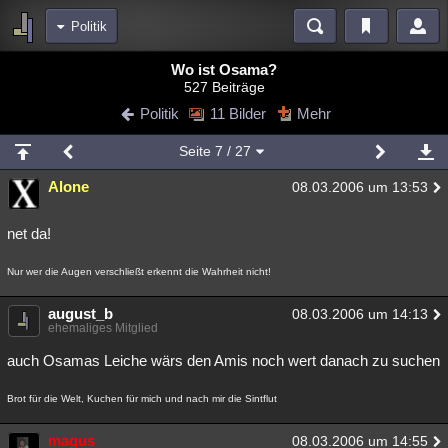
Politik
Bereiche
Wo ist Osama?
527 Beiträge
Echtzeit
Diskussionen
Blogs
Videos
Statistiken
Politik
11 Bilder
Mehr
Chat
Wiki
Neuigkeiten
Seite
7
/ 27
meine Rubriken
Alone
08.03.2006 um 13:53
Menschen
Wissenschaft
Politik
Mystery
Kriminalfälle
Spiritualität
Verschwörungen
Technologie
Ufologie
net da!
Natur
Umfragen
Unterhaltung
Nur wer die Augen verschließt erkennt die Wahrheit nicht!
weitere Rubriken
august_b
08.03.2006 um 14:13
ehemaliges Mitglied
Philosophie
Träume
Orte
Esoterik
Literatur
auch Osamas Leiche wärs den Amis noch wert danach zu suchen
Astronomie
Helpdesk
Gruppen
Gaming
Filme
Brot für die Welt, Kuchen für mich und nach mir die Sintflut
Musik
Clash
Verbesserungen
Allmystery
English
Übersichten
magus
08.03.2006 um 14:55