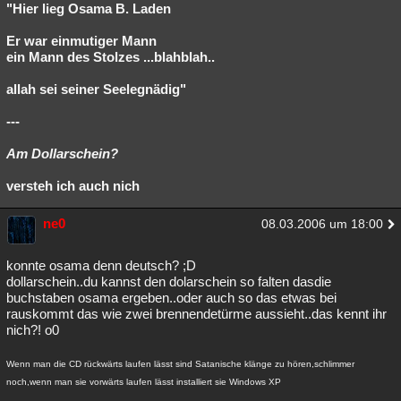
"Hier lieg Osama B. Laden
Er war einmutiger Mann
ein Mann des Stolzes ...blahblah..
allah sei seiner Seelegnädig"
---
Am Dollarschein?
versteh ich auch nich
ne0
08.03.2006 um 18:00
konnte osama denn deutsch? ;D
dollarschein..du kannst den dolarschein so falten dasdie
buchstaben osama ergeben..oder auch so das etwas bei
rauskommt das wie zwei brennendetürme aussieht..das kennt ihr
nich?! o0
Wenn man die CD rückwärts laufen lässt sind Satanische klänge zu hören,schlimmer
noch,wenn man sie vorwärts laufen lässt installiert sie Windows XP
______________________________