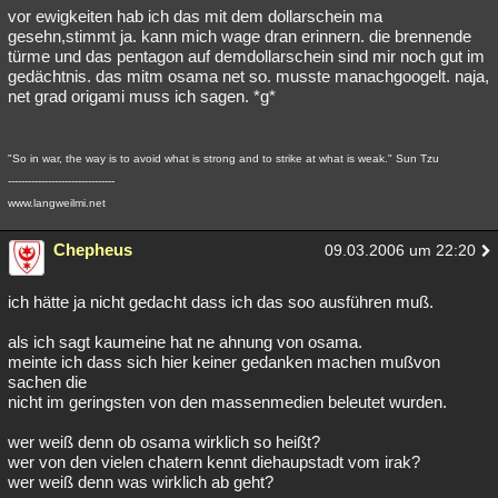
vor ewigkeiten hab ich das mit dem dollarschein ma
gesehn,stimmt ja. kann mich wage dran erinnern. die brennende
türme und das pentagon auf demdollarschein sind mir noch gut im
gedächtnis. das mitm osama net so. musste manachgoogelt. naja,
net grad origami muss ich sagen. *g*
"So in war, the way is to avoid what is strong and to strike at what is weak." Sun Tzu
--------------------------------
www.langweilmi.net
Chepheus
09.03.2006 um 22:20
ich hätte ja nicht gedacht dass ich das soo ausführen muß.
als ich sagt kaumeine hat ne ahnung von osama.
meinte ich dass sich hier keiner gedanken machen mußvon
sachen die
nicht im geringsten von den massenmedien beleutet wurden.
wer weiß denn ob osama wirklich so heißt?
wer von den vielen chatern kennt diehaupstadt vom irak?
wer weiß denn was wirklich ab geht?