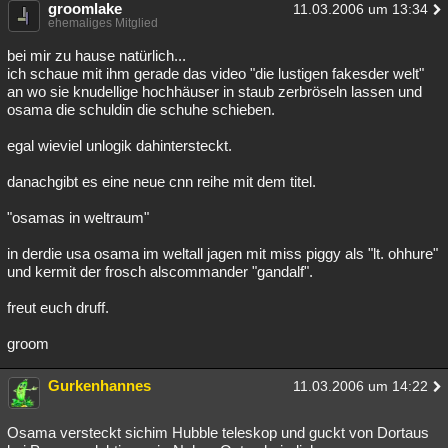
groomlake
11.03.2006 um 13:34
ehemaliges Mitglied
bei mir zu hause natürlich...
ich schaue mit ihm gerade das video "die lustigen fakesder welt"
an wo sie knudellige hochhäuser in staub zerbröseln lassen und
osama die schuldin die schuhe schieben.
egal wieviel unlogik dahintersteckt.
danachgibt es eine neue cnn reihe mit dem titel.
"osamas in weltraum"
in derdie usa osama im weltall jagen mit miss piggy als "lt. ohhure"
und kermit der frosch alscommander "gandalf".
freut euch druff.
groom
Gurkenhannes
11.03.2006 um 14:22
Osama versteckt sichim Hubble teleskop und guckt von Dortaus