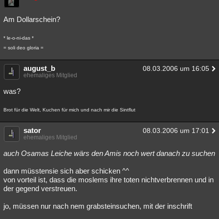
Besucht
Teilgenommen
Alle
Neue
Geschlossen
Am Dollarschein?
Lesenswert
Schlüsselwörter
* le-o-ni-das *
= soli deo gloria =
august_b
08.03.2006 um 16:05
ehemaliges Mitglied
was?
Brot für die Welt, Kuchen für mich und nach mir die Sintflut
sator
08.03.2006 um 17:01
ehemaliges Mitglied
auch Osamas Leiche wärs den Amis noch wert danach zu suchen
dann müsstensie sich aber schicken ^^
von vorteil ist, dass die moslems ihre toten nichtverbrennen und in
der gegend verstreuen.
jo, müssen nur nach nem grabsteinsuchen, mit der inschrift