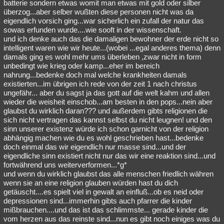
batterie sondern etwas womit man etwas mit gold oder silber
überzog...aber selber wußten diese personen nicht was da
eigendlich vorsich ging...war sicherlich ein zufall der natur das
sowas erfunden wurde....wie sooft in der wissenschaft.
und ich denke auch das die damaligen bewohner der erde nicht so
intelligent waren wie wir heute...(wobei ...egal anderes thema) denn
damals ging es wohl mehr ums überleben ,zwar nicht in form
unbedingt wie krieg oder kamp...eher im bereich
nahrung...bedenke doch mal welche krankheiten damals
existierten...im übrigen ich rede von der zeit 1 nach christus
ungefähr... aber du sagst ja das gott auf die welt kahm und allen
wieder die weisheit einschob...am besten in den pops...nein aber
glaubst du wirklich daran??? und außerdem gibts religionen die
sich nicht vertragen das kannst selbst du nicht leugnen! und den
sinn unserer existenz würde ich schon garnicht von der religion
abhängig machen wie du es wohl geschrieben hast...bedenke
doch einmal das wir eigendlich nur masse sind...und der
eigendliche sinn existiert nicht nur das wir eine reaktion sind...und
fortwährend uns weiterverformen...*g*
und wenn du wirklich glaubst das alle menschen friedlich währen
wenn sie an eine religion glauben würden hast du dich
getäuscht....es spielt viel in gewalt an einfluß...ob es neid oder
depressionen sind...immerhin gibts auch pfarrer die kinder
mißbrauchen....und das ist das schlimmste... gerade kinder die
vom herzen aus das reinste sind...nun es gibt noch einiges was du