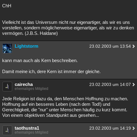
ChH
Besucht
Teilgenommen
Alle
Neue
Geschlossen
Lesenswert
Schlüsselwörter
Vielleicht ist das Universum nicht nur eigenartiger, als wir es uns
vorstellen, sondern möglicherweise eigenartiger, als wir zu denken
vermögen. (J.B.S. Haldane)
Lightstorm
23.02.2003 um 13:54
kann man auch als Kern beschreiben.
Damit meine ich, dere Kern ist immer der gleiche.
cairecha
23.02.2003 um 14:07
ehemaliges Mitglied
Jede Religion ist dazu da, den Menschen Hoffnung zu machen.
Hoffnung auf ein besseres Leben (nach dem Tod!) und
Gerechtigkeit, die "nur" unter Menschen häufig zu kurz kommt.
Von einem objektiven Standpunkt aus gesehen...
taothustra1
23.02.2003 um 14:19
ehemaliges Mitglied