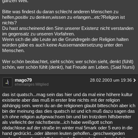
ganzen Welt.
Bitte was findest du daran schlecht anderen Menschen zu
helfen,positiv zu denken,wissen zu erlangen...etc?Religion ist
nichts?
Du hast anscheinend den Sinn unserer Existenz nicht verstanden
im gegensatz zu unseren Vorfahren.
Wenn sich die alle Leute an die Grundregeln der Religion halten
würden gäbe es auch keine Aussernandersetzung unter den
Menschen.
Wer schön beobachtet, sieht schön; wer schön sieht, denkt (fühlt)
schön, wer schön fühlt (denkt), hat Freude am Leben. (Said Nursi)
mago79
28.02.2003 um 19:36
ehemaliges Mitglied
das ist quatsch...mag sein das hier und da mal eine höhere kultur
existierte aber das muß in erster linie nichts mit der religion
abhängig sein. wenn du an die religionen glaubt bitteschön aber ich
bin der meinung das dies quatsch ist und ich muß dazu sagen das
ich ohne religion aufgewachsen bin und bin trotzdem hilfsbereiter
als vielleicht der nächstbeste...ich habe weißgott schon
obdachlose auf der straße im winter mal 5mark oder 5 euro in die
hand gedrückt...oder älteren leuten geholfen...geschweigeden