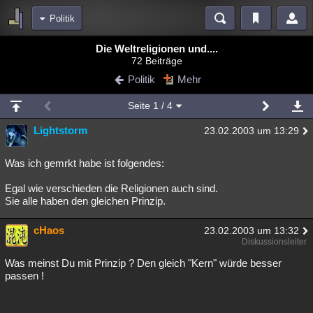
Politik
Bereiche
Die Weltreligionen und....
72 Beiträge
Echtzeit
Diskussionen
Blogs
Videos
Statistiken
Politik
Mehr
Chat
Wiki
Neuigkeiten
Seite
1
/ 4
meine Rubriken
Lightstorm
23.02.2003 um 13:29
Menschen
Wissenschaft
Politik
Mystery
Kriminalfälle
Spiritualität
Verschwörungen
Technologie
Ufologie
Was ich gemrkt habe ist folgendes:
Egal wie verschieden die Religionen auch sind.
Natur
Umfragen
Unterhaltung
Sie alle haben den gleichen Prinzip.
weitere Rubriken
cHaos
Philosophie
Träume
Orte
Esoterik
23.02.2003 um 13:32
Literatur
Diskussionsleiter
Astronomie
Helpdesk
Gruppen
Gaming
Filme
Was meinst Du mit Prinzip ? Den gleich "Kern" würde besser
passen !
Musik
Clash
Verbesserungen
Allmystery
English
Übersichten