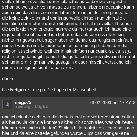
vielleicht eine evolution deren planetes auf...aber waren geistig
schon so weit sich von masse zu trennen...aber ein gedanke kann
auch sein das die seele eine lebensform ist in der energieebene
die keine zeit kennt und vor langerweile einfach nun einmal die
evolution der materie durchlebt...immerhin hat sie vielleicht schon
die perfektion von energie. nun wie du merkst auch ich habe eine
eigene philosophie...und ich beharre darauf...denn wir können
nichts mit gewissheit sagen aber ich denke das religionen einfach
nur schwachsinn ist...jeder kann seine meinung haben aber die
religion ist schwindel weil der inhalt einfach nur quark ist. es ist ja
nicht nur gott...es gibt ja auch die götter...die ja irgendwo im himmel
schlummern..:+g* nun wie gesagt in dieser hinsciht versuche ich
mir meine eigene sicht zu beharren.
danke
Die Religion ist die größte Lüge der Menschheit.
mago79
28.02.2003 um 19:47
ehemaliges Mitglied
und ich glaube nicht das die damals mal nen weiteren stand hatten
als heute...ja klar die konnten sicherlich schon alles was wir heute
können. wo sind die fakten??? bleib bitte realistisch...mag sein das
hier und da eine batterie gefunden wurde...ups das war garkeine