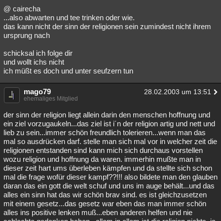
@ cairecha
...also abwarten und tee trinken oder wie.
das kann nicht der sinn der religionen sein zumindest nicht ihrem
ursprung nach
schicksal ich folge dir
und wollt ichs nicht
ich müßt es doch und unter seufzern tun
mago79
28.02.2003 um 13:51
ehemaliges Mitglied
der sinn der religion liegt allein darin den menschen hoffnung und
ein ziel vorzugaukeln...das ziel ist i´n der religion artig und nett und
lieb zu sein...immer schön freundlich tolerieren...wenn man das
mal so ausdrücken darf. stelle man sich mal vor in welcher zeit die
religionen entstanden sind kann mich sich durchaus vorstellen
wozu religion und hoffnung da waren. immerhin mußte man in
dieser zeit hart ums überleben kämpfen und da stellte sich schon
mal die frage wofür dieser kampf??!!! also bildete man den glauben
daran das ein gott die welt schuf und uns im auge behält...und das
alles ein sinn hat das wir schön brav sind. es ist gleichzusetzen
mit einem gesetz...das gesetz war eben das man immer schön
alles ins positive lenken muß...eben anderen helfen und nie