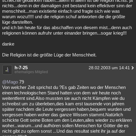
schlechte gedanken haben...allem in allem ist die religion nichts. ja
nichts...denn in der damaligen zeit bestand kein effektiver sinn der
menschheit...man existierte einfach und fragte sich wie was
warum wozu!!!!! und die religion schuf antworten die die größte
lüge darstellten.
und ich bin heute für das abschaffen von diesem mist...denn auch
religionen können aufruhr unter einander bringen...sogar krieg!!!
danke
Die Religion ist die größte Lüge der Menschheit.
h-7-25
28.02.2003 um 14:41
ehemaliges Mitglied
@Mago
79
Von welcher Zeit sprichst du ?Es gab Zeiten wo der Menschen
einen technologischen Stand hatten von dem wir heute noch
weitentfernt sind.Also mussten sie auch nicht Kämpfen wie du
schreibst um zu überleben,dies kam erst tausende von jahren
später nachdem die Leute vergessen haben,bequem wurden und
vergessen haben woher das ganze Wissen stammt.Natürlich
schickte Gott seine Boten um den Leuten,alles wieder zu erklären
woher...warum...und aufhören sollen Menschen für Götter die es
nicht gibt zu opfern sonst ...Und das resultat sieht ihr ja auf der