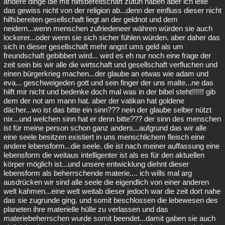
andere dinge die mit hilfsbereitschaft zutun haben aber ich leite
das gewiss nicht von der religion ab...denn der einfluss dieser nicht
hilfsbereiten gesellschaft liegt an der geldnot und dem
neidern...wenn menschen zufriedeneer währen würden sie auch
lockerer...oder wenn sie sich sicher fühlen würden. aber daher das
sich in dieser gesellschaft mehr angst ums geld als um
freundschaft gebibbert wird... wird es eh nur noch eine frage der
zeit sein bis wir alle die wirtschaft und gesellschaft verfluchen und
einen bürgerkrieg machen...der glaube an etwas wie adam und
eva... geschweigeden gott und sein finger der uns malte...ne das
hilft mir nicht und bedenke doch mal was in der bibel steht!!!!!! gib
dem der not am mann hat. aber der vatikan hat goldene
dächer...wo ist das bitte ein sinn??? nein der glaube selber nützt
nix...und welchen sinn hat er denn bitte??? der sinn des menschen
ist für meine person schon ganz anders...aufgrund das wir alle
eine seele besitzen existiert in uns menschlichem fleisch eine
andere lebensform...die seele. die ist nach meiner auffassung eine
lebensform die weitaus intelligenter ist als es für den aktuellen
körper möglich ist...und unsere entwicklung diehnt dieser
lebensform als beherrschende materie.... ich wills mal arg
ausdrücken wir sind alle seele die eigendlich von einer anderen
welt kahmen...eine welt weitab dieser jedoch war die zeit dort nahe
das sie zugrunde ging. und somit beschlossen die lebewesen des
planeten ihre materielle hülle zu verlassen und das
materiebeherrschen wurde somit beendet...damit gaben sie auch