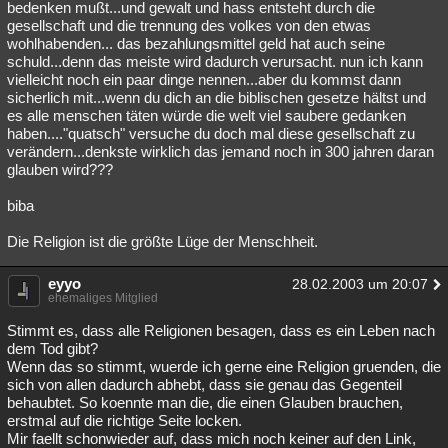
bedenken mußt...und gewalt und hass entsteht durch die
gesellschaft und die trennung des volkes von den etwas
wohlhabenden... das bezahlungsmittel geld hat auch seine
schuld...denn das meiste wird dadurch verursacht. nun ich kann
vielleicht noch ein paar dinge nennen...aber du kommst dann
sicherlich mit...wenn du dich an die biblischen gesetze hältst und
es alle menschen täten würde die welt viel saubere gedanken
haben...."quatsch" versuche du doch mal diese gesellschaft zu
verändern...denkste wirklich das jemand noch in 300 jahren daran
glauben wird???
biba
Die Religion ist die größte Lüge der Menschheit.
eyyo
28.02.2003 um 20:07
ehemaliges Mitglied
Stimmt es, dass alle Religionen besagen, dass es ein Leben nach
dem Tod gibt?
Wenn das so stimmt, wuerde ich gerne eine Religion gruenden, die
sich von allen dadurch abhebt, dass sie genau das Gegenteil
behaubtet. So koennte man die, die einen Glauben brauchen,
erstmal auf die richtige Seite locken.
Mir faellt schonwieder auf, dass mich noch keiner auf den Link,