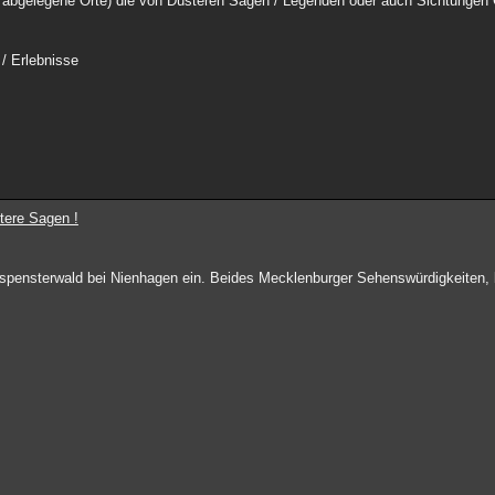
 abgelegene Orte) die von Düsteren Sagen / Legenden oder auch Sichtungen 
 / Erlebnisse
tere Sagen !
Gespensterwald bei Nienhagen ein. Beides Mecklenburger Sehenswürdigkeiten,