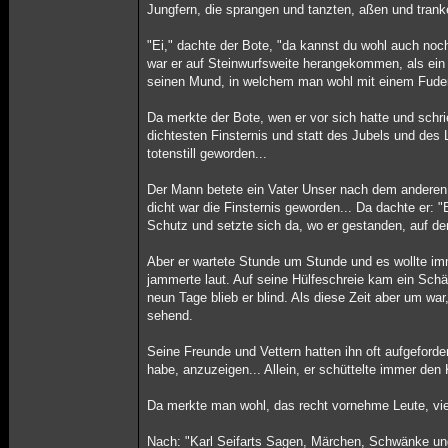
Jungfern, die sprangen und tanzten, aßen und trank
"Ei," dachte der Bote, "da kannst du wohl auch noc
war er auf Steinwurfsweite herangekommen, als ein
seinen Mund, in welchem man wohl mit einem Fuder He
Da merkte der Bote, wen er vor sich hatte und schr
dichtesten Finsternis und statt des Jubels und des 
totenstill geworden...
Der Mann betete ein Vater Unser nach dem anderen 
dicht war die Finsternis geworden... Da dachte er: "
Schutz und setzte sich da, wo er gestanden, auf d
Aber er wartete Stunde um Stunde und es wollte im
jammerte laut. Auf seine Hülfeschreie kam ein Schä
neun Tage blieb er blind. Als diese Zeit aber um wa
sehend.
Seine Freunde und Vettern hatten ihn oft aufgeforder
habe, anzuzeigen... Allein, er schüttelte immer den 
Da merkte man wohl, das recht vornehme Leute, vie
Nach: "Karl Seifarts Sagen, Märchen, Schwänke und