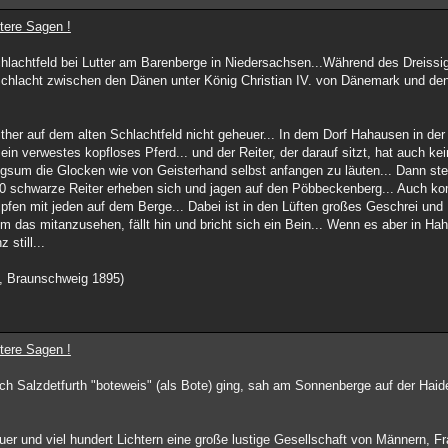
tere Sagen !
chlachtfeld bei Lutter am Barenberge in Niedersachsen...Während des Dreissi
 Schlacht zwischen den Dänen unter König Christian IV. von Dänemark und den
ither auf dem alten Schlachtfeld nicht geheuer... In dem Dorf Hahausen in de
in verwestes kopfloses Pferd... und der Reiter, der darauf sitzt, hat auch kei
ringsum die Glocken wie von Geisterhand selbst anfangen zu läuten... Dann st
s 60 schwarze Reiter erheben sich und jagen auf den Pöbbeckenberg... Auch
fen mit jeden auf dem Berge... Dabei ist in den Lüften großes Geschrei und
m das mitanzusehen, fällt hin und bricht sich ein Bein... Wenn es aber in Ha
 still...
, Braunschweig 1895)
tere Sagen !
ch Salzdetfurth "boteweis" (als Bote) ging, sah am Sonnenberge auf der Haide
euer und viel hundert Lichtern eine große lustige Gesellschaft von Männern, 