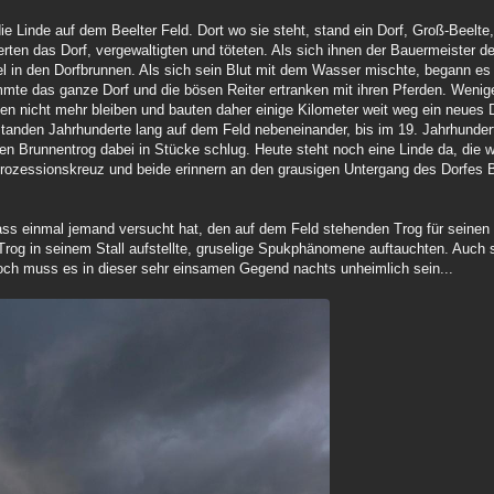
ie Linde auf dem Beelter Feld. Dort wo sie steht, stand ein Dorf, Groß-Beelte
derten das Dorf, vergewaltigten und töteten. Als sich ihnen der Bauermeister d
fiel in den Dorfbrunnen. Als sich sein Blut mit dem Wasser mischte, begann es
e das ganze Dorf und die bösen Reiter ertranken mit ihren Pferden. Weni
sen nicht mehr bleiben und bauten daher einige Kilometer weit weg ein neues 
 standen Jahrhunderte lang auf dem Feld nebeneinander, bis im 19. Jahrhunder
en Brunnentrog dabei in Stücke schlug. Heute steht noch eine Linde da, die w
 Prozessionskreuz und beide erinnern an den grausigen Untergang des Dorfes B
 dass einmal jemand versucht hat, den auf dem Feld stehenden Trog für seinen
 Trog in seinem Stall aufstellte, gruselige Spukphänomene auftauchten. Auch 
noch muss es in dieser sehr einsamen Gegend nachts unheimlich sein...