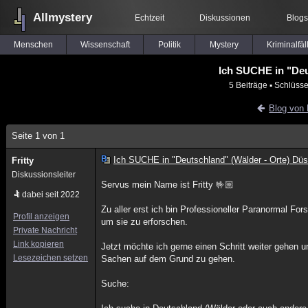
Allmystery
Echtzeit
Diskussionen
Blogs
Menschen
Wissenschaft
Politik
Mystery
Kriminalfäl
Ich SUCHE in "Deu
5 Beiträge
▪ Schlüsse
Blog von F
Seite 1 von 1
Ich SUCHE in "Deutschland" (Wälder - Orte) Düs
Fritty
Diskussionsleiter
Servus mein Name ist Fritty 🤟🏼
dabei seit 2022
Zu aller erst ich bin Professioneller Paranormal F
Profil anzeigen
um sie zu erforschen.
Private Nachricht
Link kopieren
Jetzt möchte ich gerne einen Schritt weiter gehen
Lesezeichen setzen
Sachen auf dem Grund zu gehen.
Suche: