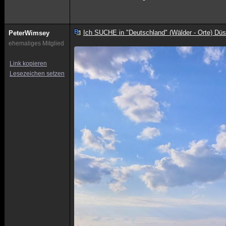
Ich SUCHE in "Deutschland" (Wälder - Orte) Düs
PeterWimsey
ehemaliges Mitglied
Link kopieren
Lesezeichen setzen