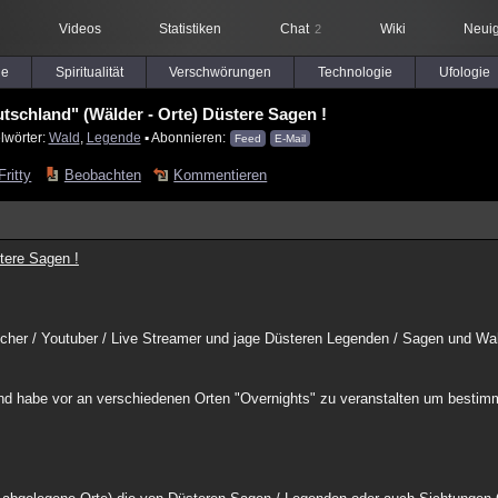
Videos
Statistiken
Chat
Wiki
Neuig
2
le
Spiritualität
Verschwörungen
Technologie
Ufologie
tschland" (Wälder - Orte) Düstere Sagen !
lwörter:
Wald
,
Legende
▪ Abonnieren:
Feed
E-Mail
ritty
Beobachten
Kommentieren
tere Sagen !
orscher / Youtuber / Live Streamer und jage Düsteren Legenden / Sagen und 
 und habe vor an verschiedenen Orten "Overnights" zu veranstalten um bestim