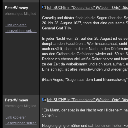
Ich SUCHE in "Deutschland" (Wälder - Orte) Düs
PeterWimsey
ehemaliges Mitglied
Gruselig und düster finde ich die Sagen über das S
26. bis 28. August 1627, tobte dort eine grausame
Link kopieren
General Graf Tilly.
Lesezeichen setzen
In jeder Nacht vom 27. auf den 28. August ist es se
dumpf an den Haustüren... Wer hinausschaut, sieht e
auch erzählt, dass in dieser Nacht in den Dörfern 
aus den Gräbern die Gefallenen wieder auf: 50 bi
Radebruch ebenso viel weiße Reiter hervor und kämp
zu der Zeit da vorbeikommt und sich etwa aufhält, u
Eins schlägt, ist alles verschwunden und wieder ganz
(Nach Voges, "Sagen aus dem Land Braunschweig"
Ich SUCHE in "Deutschland" (Wälder - Orte) Düs
PeterWimsey
ehemaliges Mitglied
"Ein Mann, der spät in der Nacht von Hildesheim na
Schein...
Link kopieren
Lesezeichen setzen
Neugierig ging er näher und sah bei einem hellen F