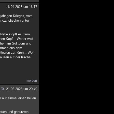
16.04.2023 um 16:17
gjährigen Krieges, vom
 Katholischen unter
r Nähe klopft es dann
nen Kopf... Weiter wird
ehen am Solltborn und
 kommen aus dem
 Heulen zu hören... Wer
hausen auf der Kirche
melden
21.05.2023 um 20:49
 auf einmal einen hellen
Frauen und geputzten