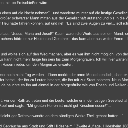
en, als ob Freischießen wäre...
h einen auf die Nacht nehmen"...und wanderte munter auf die lustige Gesellsc
 großer schwarzer Mann mitten aus der Gesellschaft aufstand und bis in die 
u hätte fahren können, auf und rief: "Es sind zwei Augen zu viel... soll ich
ie laut: "Jesus, Maria und Josef!" Kaum waren die Worte aus seinem Mund, so
Lachens hörte er nur Heulen und Geschrei...das kam aber aus weiter Ferne...I
und wollte sich auf den Weg machen, aber es war ihm nicht möglich, von de
Es kann nicht mehr lange hin sein bis zum Morgengrauen. Ich will hier warten!
en Rasen nieder, um den Morgen zu erwarten.
mer noch nicht Tag werden... Dann merkte der arme Mensch endlich, dass er
fer herbei, der ihn zu Leuten brachte, die ihn mit zur Stadt nahmen. Neun 
r, da hauchte es ihn auf einmal in der Morgenfrühe wie von Rosen und Nelken 
t, vor den Rath zu treten und die Leute, welche er in der lustigen Gesellschaf
Kopf und sagte: "Mit großen Herren ist nicht gut Kirschen essen!"...
lleicht gar Rathsverwandte an dem sündigen Werke Theil gehabt hatten..."
 Gebräuche aus Stadt und Stift Hildesheim." Zweite Auflage, Hildesheim 18