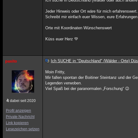
Ich suche in Deutschland (Wälder oder auch andere
Jeder Hinweis oder Ort wäre für mich erfahrenswert.
Schreibt mir einfach euer Wissen, eure Erfahrungen
Orte mit Koordinaten Wünschenswert
Küss euer Herz 💚
Ich SUCHE in "Deutschland" (Wälder - Orte) Düs
paxito
Moin Fritty,
Mir fallen spontan der Boitiner Steintanz und der 
Legenden verwoben.
Viel Spaß bei der paranormalen „Forschung“ 😉
dabei seit 2020
Profil anzeigen
Private Nachricht
Link kopieren
Lesezeichen setzen