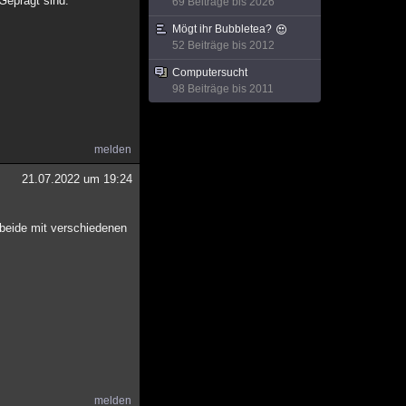
Geprägt sind.
69 Beiträge bis 2026
Mögt ihr Bubbletea?
52 Beiträge bis 2012
Computersucht
98 Beiträge bis 2011
melden
21.07.2022 um 19:24
 beide mit verschiedenen
melden