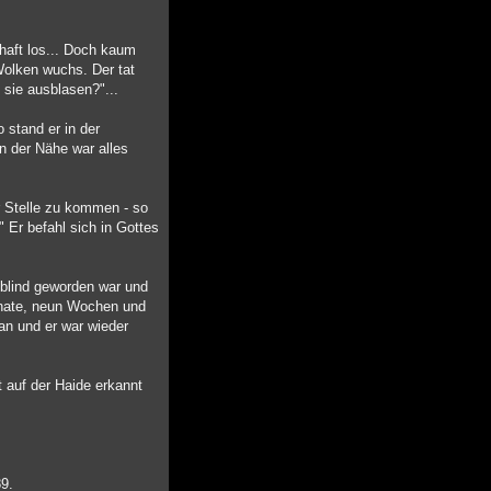
haft los... Doch kaum
Wolken wuchs. Der tat
 sie ausblasen?"...
 stand er in der
n der Nähe war alles
r Stelle zu kommen - so
" Er befahl sich in Gottes
 blind geworden war und
Monate, neun Wochen und
an und er war wieder
t auf der Haide erkannt
89.