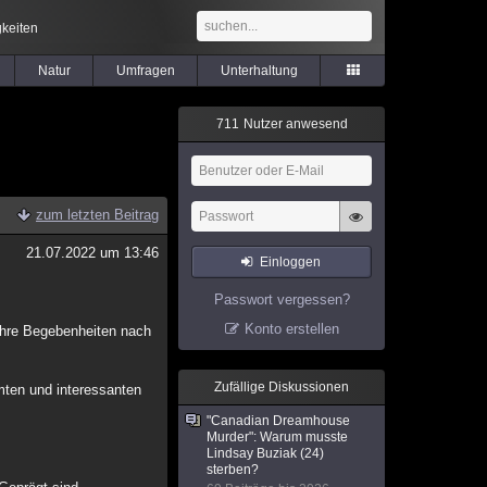
keiten
Natur
Umfragen
Unterhaltung
7
1
1
Nutzer anwesend
zum letzten Beitrag
21.07.2022 um 13:46
Einloggen
Passwort vergessen?
Konto erstellen
Wahre Begebenheiten nach
Zufällige Diskussionen
mten und interessanten
"Canadian Dreamhouse
Murder": Warum musste
Lindsay Buziak (24)
sterben?