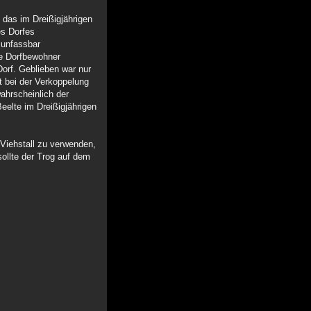
, das im Dreißigjährigen
es Dorfes
 unfassbar
ge Dorfbewohner
Dorf. Geblieben war nur
t bei der Verkoppelung
ahrscheinlich der
eelte im Dreißigjährigen
 Viehstall zu verwenden,
sollte der Trog auf dem