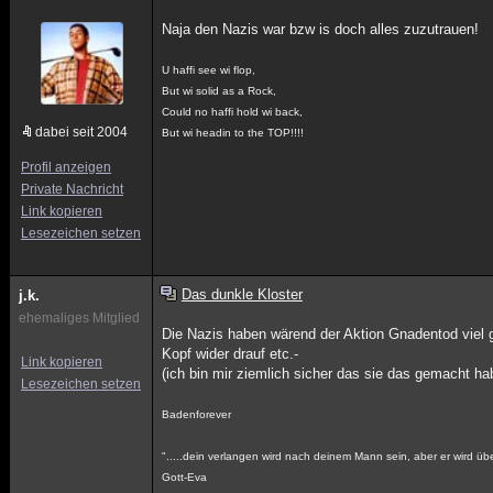
Naja den Nazis war bzw is doch alles zuzutrauen!
U haffi see wi flop,
But wi solid as a Rock,
Could no haffi hold wi back,
dabei seit 2004
But wi headin to the TOP!!!!
Profil anzeigen
Private Nachricht
Link kopieren
Lesezeichen setzen
Das dunkle Kloster
j.k.
ehemaliges Mitglied
Die Nazis haben wärend der Aktion Gnadentod viel 
Kopf wider drauf etc.-
Link kopieren
(ich bin mir ziemlich sicher das sie das gemacht ha
Lesezeichen setzen
Badenforever
".....dein verlangen wird nach deinem Mann sein, aber er wird üb
Gott-Eva