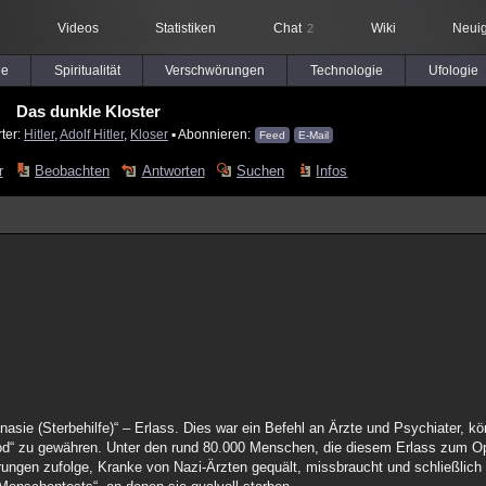
Videos
Statistiken
Chat
Wiki
Neuig
2
le
Spiritualität
Verschwörungen
Technologie
Ufologie
Das dunkle Kloster
ter:
Hitler
,
Adolf Hitler
,
Kloser
▪ Abonnieren:
Feed
E-Mail
r
Beobachten
Antworten
Suchen
Infos
asie (Sterbehilfe)“ – Erlass. Dies war ein Befehl an Ärzte und Psychiater, kör
d“ zu gewähren. Unter den rund 80.000 Menschen, die diesem Erlass zum Opf
rungen zufolge, Kranke von Nazi-Ärzten gequält, missbraucht und schließlic