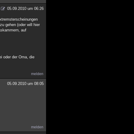
05.09.2010 um 06:26
Extremsterscheinungen
u gehen (oder will hier
Gaskammern, auf
ei oder der Oma, die
melden
05.09.2010 um 08:05
melden