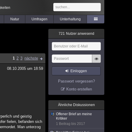
keiten
Natur
Umfragen
Unterhaltung
7
2
1
Nutzer anwesend
1
2
3
nächste
08.10.2005 um 18:59
Einloggen
Passwort vergessen?
Konto erstellen
Ähnliche Diskussionen
Offener Brief an meine
perlich und geistig
Kritiker
er fielen, befanden sich
1 Beitrag bis 2017
h ermordet. Man unterzog