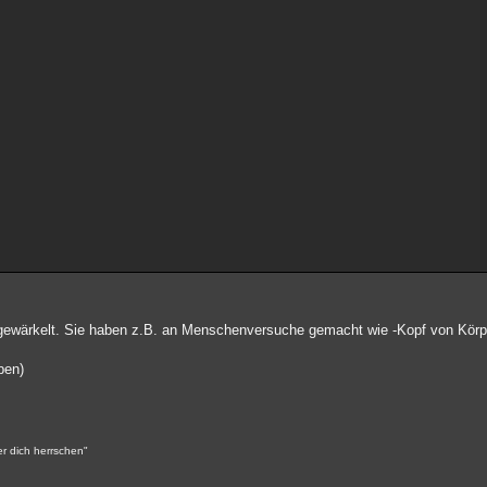
gewärkelt. Sie haben z.B. an Menschenversuche gemacht wie -Kopf von Körpe
ben)
er dich herrschen"