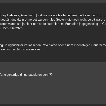
ürg,Treblinka, Auschwitz )und wie sie noch alle heißen) müßte es doch zu 
equält und dann ermordet wurden, also Seelen, die noch nicht bereit waren, z
ter, wären sie ja nicht ach so feinstofflich, müßten sich ja gegenseitig in 
 Füßen rumtreten.
ung" in irgendeiner verlassenen Psychiatrie oder einem x-beliebigen Haus herb
sie noch nicht loslassen kann...
ür eigenartige dinge passieren denn??