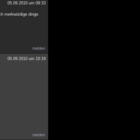
05.09.2010 um 09:33
uch merkwürdige dinge
melden
05.09.2010 um 10:19
melden