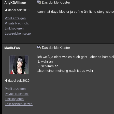
Das dunkle Kloster
AllyXDAllison
dabei seit 2010
dann hat days kloster ja so ´ne ähnliche story wie
Profil anzeigen
Private Nachricht
Link kopieren
Lesezeichen setzen
Das dunkle Kloster
Marik-Fan
ich weiß ja nicht wie es euch geht...aber es hört sic
1. wahr an
2. schlimm an
also meiner meinung nach ist es wahr
dabei seit 2010
Profil anzeigen
Private Nachricht
Link kopieren
Lesezeichen setzen