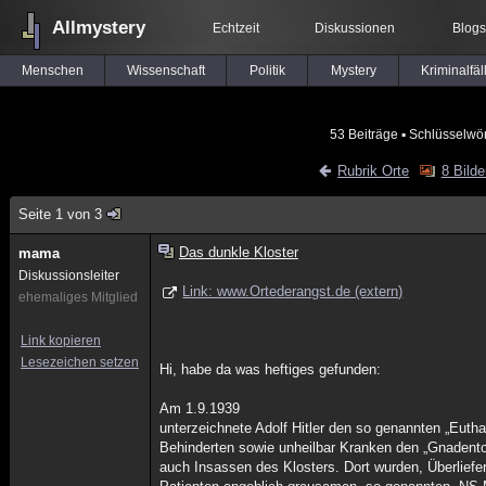
Allmystery
Echtzeit
Diskussionen
Blogs
Menschen
Wissenschaft
Politik
Mystery
Kriminalfäl
53 Beiträge
▪ Schlüsselwör
Rubrik Orte
8 Bilde
Seite 1 von 3
Das dunkle Kloster
mama
Diskussionsleiter
Link: www.Ortederangst.de (extern)
ehemaliges Mitglied
Link kopieren
Lesezeichen setzen
Hi, habe da was heftiges gefunden:
Am 1.9.1939
unterzeichnete Adolf Hitler den so genannten „Euthan
Behinderten sowie unheilbar Kranken den „Gnadento
auch Insassen des Klosters. Dort wurden, Überliefe