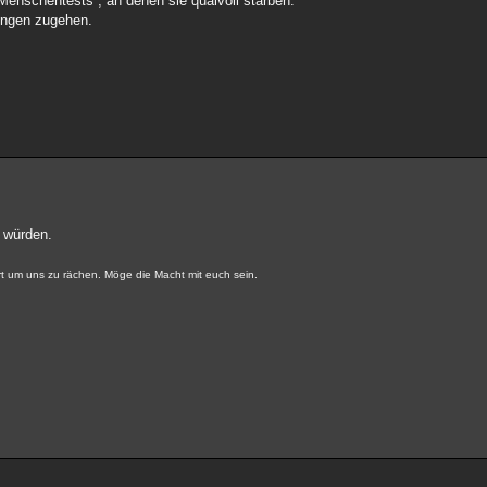
enschentests“, an denen sie qualvoll starben.
Dingen zugehen.
n würden.
t um uns zu rächen. Möge die Macht mit euch sein.