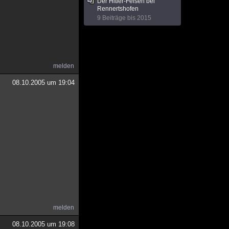
Der Hitler-Felsen bei
Rennertshofen
9 Beiträge bis 2015
melden
08.10.2005 um 19:04
melden
08.10.2005 um 19:08