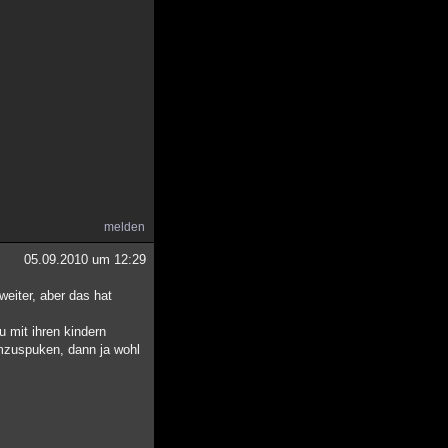
melden
05.09.2010 um 12:29
weiter, aber das hat
u mit ihren kindern
umzuspuken, dann ja wohl