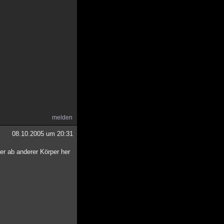
melden
08.10.2005 um 20:31
r ab anderer Körper her