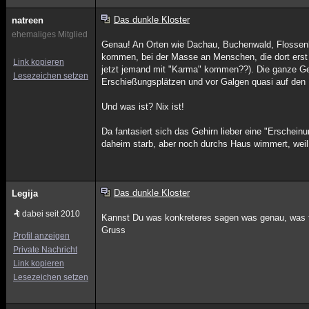
Das dunkle Kloster
natreen
ehemaliges Mitglied
Genau! An Orten wie Dachau, Buchenwald, Flossenb
kommen, bei der Masse an Menschen, die dort erst g
Link kopieren
jetzt jemand mit "Karma" kommen??). Die ganze Geis
Lesezeichen setzen
Erschießungsplätzen und vor Galgen quasi auf den
Und was ist? Nix ist!
Da fantasiert sich das Gehirn lieber eine "Erschein
daheim starb, aber noch durchs Haus wimmert, weil 
Das dunkle Kloster
Legija
dabei seit 2010
Kannst Du was konkreteres sagen was genau, was f
Gruss
Profil anzeigen
Private Nachricht
Link kopieren
Lesezeichen setzen