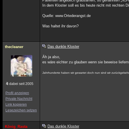
Patienten angeblich grausamen, so genannten „NS-M
In dem Kloster soll es bis heute nicht mit rechten 
Quelle: www.Ortederangst.de
Was haltet ihr davon?
Das dunkle Kloster
thecleaner
Äh ja also,
es wäre eichter zu glauben wenn sie beweise liefer
Jahrhunderte haben wir gewartet doch nun sind wir zurückgekehr
dabei seit 2005
Profil anzeigen
Private Nachricht
Link kopieren
Lesezeichen setzen
Das dunkle Kloster
König_Rasta