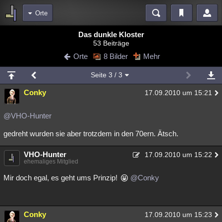
Orte
Bereiche
Das dunkle Kloster
53 Beiträge
Echtzeit
Diskussionen
Blogs
Videos
Statistiken
Orte
8 Bilder
Mehr
Chat
Wiki
Neuigkeiten
2
Seite
3
/ 3
meine Rubriken
Conky
17.09.2010 um 15:21
Menschen
Wissenschaft
Politik
Mystery
Kriminalfälle
Spiritualität
Verschwörungen
Technologie
Ufologie
@VHO-Hunter
gedreht wurden sie aber trotzdem in den 70ern. Ätsch.
Natur
Umfragen
Unterhaltung
weitere Rubriken
VHO-Hunter
17.09.2010 um 15:22
ehemaliges Mitglied
Philosophie
Träume
Orte
Esoterik
Literatur
Mir doch egal, es geht ums Prinzip!
@Conky
Astronomie
Helpdesk
Gruppen
Gaming
Filme
Musik
Clash
Verbesserungen
Allmystery
English
Conky
17.09.2010 um 15:23
Übersichten