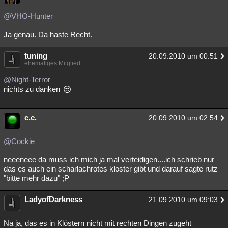
Besucht
Teilgenommen
Alle
Neue
Geschlossen
@VHO-Hunter
Lesenswert
Schlüsselwörter
Ja genau. Da haste Recht.
tuning
20.09.2010 um 00:51
ehemaliges Mitglied
@Night-Terror
nichts zu danken
c.c.
20.09.2010 um 02:54
@Cockie
neeeneee da muss ich mich ja mal verteidigen....ich schrieb nur
das es auch ein scharlachrotes kloster gibt und darauf sagte rutz
"bitte mehr dazu" ;P
LadyofDarkness
21.09.2010 um 09:03
Na ja, das es in Klöstern nicht mit rechten Dingen zugeht