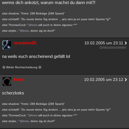
wenns dich ankotzt, warum machst du dann mit?!
zitat shadow: "Kreis: 288 Beiträge (288 Spam)"
zitat schdaiff: "Du musst deine Sig ändern ... jetz sins ja en paar mehr Spams *g*"
zitat ThomasCock: "
@kreis
will auch in deine signatur ^^"
zitat stryke.: "
@kreis
, deine sig ist doof!"
scorpion25
10.02.2005 um 23:11
Diskussionsleiter
na weils euch anscheinend gefällt lol
Blöde Rechtschreibung
kreis
10.02.2005 um 23:12
scherzkeks
zitat shadow: "Kreis: 288 Beiträge (288 Spam)"
zitat schdaiff: "Du musst deine Sig ändern ... jetz sins ja en paar mehr Spams *g*"
zitat ThomasCock: "
@kreis
will auch in deine signatur ^^"
zitat stryke.: "
@kreis
, deine sig ist doof!"