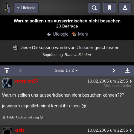
Ufologie
Bereiche
Warum sollten uns ausserirdischen nicht besuchen
23 Beiträge
Echtzeit
Diskussionen
Blogs
Videos
Statistiken
Ufologie
Mehr
Chat
Wiki
Neuigkeiten
2
Diese Diskussion wurde von
Outsider
geschlossen.
meine Rubriken
Begründung:
Ruhe in Frieden.
Menschen
Wissenschaft
Politik
Mystery
Kriminalfälle
Spiritualität
Verschwörungen
Technologie
Ufologie
Seite
1
/ 2
Natur
scorpion25
Umfragen
Unterhaltung
10.02.2005 um 22:55
Diskussionsleiter
weitere Rubriken
Warum sollten uns ausserirdischen nicht besuchen können???
Philosophie
Träume
Orte
Esoterik
Literatur
ja warum eigentlich nicht kennt ihr einen
Astronomie
Helpdesk
Gruppen
Gaming
Filme
Blöde Rechtschreibung
Musik
Clash
Verbesserungen
Allmystery
English
kreis
10.02.2005 um 22:56
Übersichten