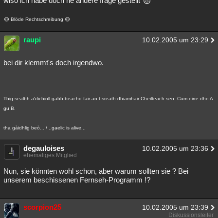
wiso ich habe doch ne andere frage gestellt
Blöde Rechtschreibung
raupi
10.02.2005 um 23:29
bei dir klemmt's doch irgendwo.
Thig sealbh a'dichioll gabh beachd fair an t-sreath dhiamhair Cheilteach seo. Cum oirre dho A
gu B.
tha gàidhlig beò... / ..gaelic is alive...
degauloises
10.02.2005 um 23:36
ehemaliges Mitglied
Nun, sie könnten wohl schon, aber warum sollten sie ? Bei
unserem beschissenen Fernseh-Programm !?
scorpion25
10.02.2005 um 23:39
Diskussionsleiter