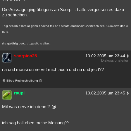
Die Aussage ging übrigens an Scorpi .. hatte vergessen es dazu
zu schreiben.
Thig sealbh a'dichioll gabh beachd fair an t-sreath dhiamhair Cheilteach seo. Cum oirre dho A
gu B.
tha gàidhlig beò... / ..gaelic is alive...
scorpion25
10.02.2005 um 23:44
Diskussionsleiter
na und mausi du nervst mich auch und nu und jetzt??
Blöde Rechtschreibung
raupi
10.02.2005 um 23:45
Mit was nerve ich denn ?
ich sag halt eben meine Meinung^^.