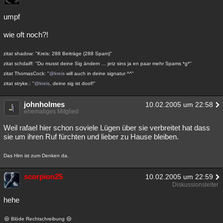
Besucht
Teilgenommen
Alle
Neue
Geschlossen
umpf
Lesenswert
Schlüsselwörter
wie oft noch?!
zitat shadow: "Kreis: 288 Beiträge (288 Spam)"
zitat schdaiff: "Du musst deine Sig ändern ... jetz sins ja en paar mehr Spams *g*"
zitat ThomasCock: "
@kreis
will auch in deine signatur ^^"
zitat stryke.: "
@kreis
, deine sig ist doof!"
johnholmes
10.02.2005 um 22:58
ehemaliges Mitglied
Weil rafael hier schon soviele Lügen über sie verbreitet hat dass
sie um ihren Ruf fürchten und lieber zu Hause bleiben.
Das Hirn ist zum Denken da.
scorpion25
10.02.2005 um 22:59
Diskussionsleiter
hehe
Blöde Rechtschreibung