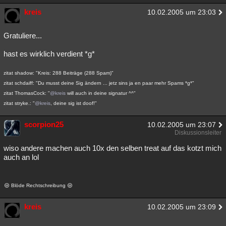
kreis
10.02.2005 um 23:03
Gratuliere...
hast es wirklich verdient *g*
zitat shadow: "Kreis: 288 Beiträge (288 Spam)"
zitat schdaiff: "Du musst deine Sig ändern ... jetz sins ja en paar mehr Spams *g*"
zitat ThomasCock: "
@kreis
will auch in deine signatur ^^"
zitat stryke.: "
@kreis
, deine sig ist doof!"
scorpion25
10.02.2005 um 23:07
Diskussionsleiter
wiso andere machen auch 10x den selben treat auf das kotzt mich
auch an lol
Blöde Rechtschreibung
kreis
10.02.2005 um 23:09