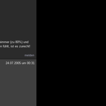
chimmer (zu 80%) und
fühlt, ist es zurecht!
melden
24.07.2005 um 00:31