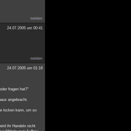
melden
24.07.2005 um 00:41
melden
24.07.2005 um 01:18
 oder fragen hat?"
haus angebracht.
ve locken kann, um so
ird ihr Handeln nicht