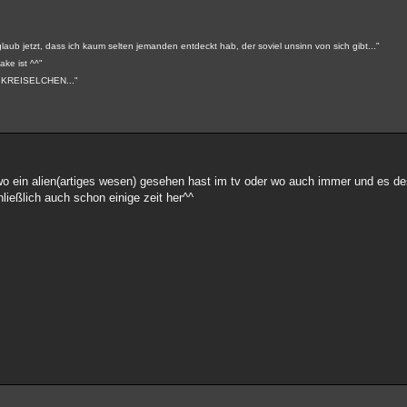
aub jetzt, dass ich kaum selten jemanden entdeckt hab, der soviel unsinn von sich gibt..."
ake ist ^^"
MY KREISELCHEN..."
dwo ein alien(artiges wesen) gesehen hast im tv oder wo auch immer und es de
hließlich auch schon einige zeit her^^