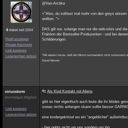
@Van-Arctika
<"Also..du solttest mal mehr von den greys wissen 
wollten. ">
DAS gilt nur, solange man nur die web-sites und die 
dabei seit 2004
Fraktion der Bestseller-Produzenten - und bei dene
Profil anzeigen
Schilderungen.
Private Nachricht
Link kopieren
"Wir wissen heute, daß der Mond nachweislich nicht vorhanden i
Lesezeichen setzen
David Mermin
Als Kind Kontakt mit Aliens
siriusstorm
ehemaliges Mitglied
gibt es hier eigentluch auch leute die ihr blödes ge
sowas nichts anfangen skann sollte besser GARNI
Link kopieren
Lesezeichen setzen
eine kindergekritzel wo ein "angeblicher" außerirdisc
- hier gehts nicht um uns sondern um ihn