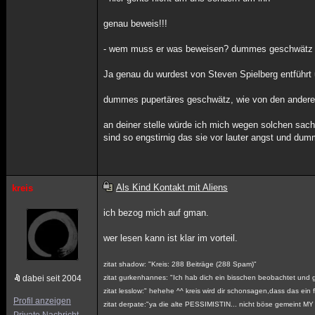
genau beweis!!!
- wem muss er was beweisen? dummes geschwätz
Ja genau du wurdest von Steven Spielberg entführt 
dummes pupertäres geschwätz, wie von den anderen 
an deiner stelle würde ich mich wegen solchen sac
sind so engstirnig das sie vor lauter angst und dum
Als Kind Kontakt mit Aliens
kreis
ich bezog mich auf gman.
wer lesen kann ist klar im vorteil.
zitat shadow: "Kreis: 288 Beiträge (288 Spam)"
dabei seit 2004
zitat gurkenhannes: "Ich hab dich ein bisschen beobachtet und gl
zitat lesslow:" hehehe ^^ kreis wird dir schonsagen,dass das ein f
Profil anzeigen
zitat derpate:"ya die alte PESSIMISTIN... nicht böse gemeint 