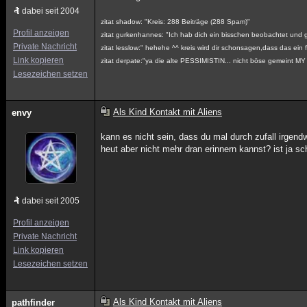
dabei seit 2004
zitat shadow: "Kreis: 288 Beiträge (288 Spam)"
Profil anzeigen
zitat gurkenhannes: "Ich hab dich ein bisschen beobachtet und gl
Private Nachricht
zitat lesslow:" hehehe ^^ kreis wird dir schonsagen,dass das ein f
Link kopieren
zitat derpate:"ya die alte PESSIMISTIN... nicht böse gemeint 
Lesezeichen setzen
Als Kind Kontakt mit Aliens
envy
kann es nicht sein, dass du mal durch zufall irgen
heut aber nicht mehr dran erinnern kannst? ist ja sc
dabei seit 2005
Profil anzeigen
Private Nachricht
Link kopieren
Lesezeichen setzen
Als Kind Kontakt mit Aliens
pathfinder