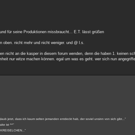
und für seine Produktionen missbraucht... E.T. lässt grüßen
oben. nicht mehr und nicht weniger. und @ l.s.
hen nicht an die kasper in diesem forum wenden, denn die haben 1. keinen s
mheit nur witze machen können. egal um was es geht. wer sich nun angegriffen 
aub jetzt, dass ich kaum selten jemanden entdeckt hab, der soviel unsinn von sich gibt..."
ake ist ^^"
MY KREISELCHEN..."