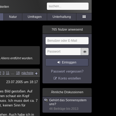
keiten
Natur
Umfragen
Unterhaltung
7
6
5
Nutzer anwesend
 Aliens entführt wurden.
Einloggen
Passwort vergessen?
2
3
11
...
18
nächste
Konto erstellen
23.07.2005 um 18:17
ges Bild gestoßen. Auf
Ähnliche Diskussionen
hen schaut ein Kopf
Gehört das Sonnensystem
 muss. Ich muss dort ca. 7
uns?
, keinen Sinn für
46 Beiträge bis 2013
ehen. Auch habe ich in