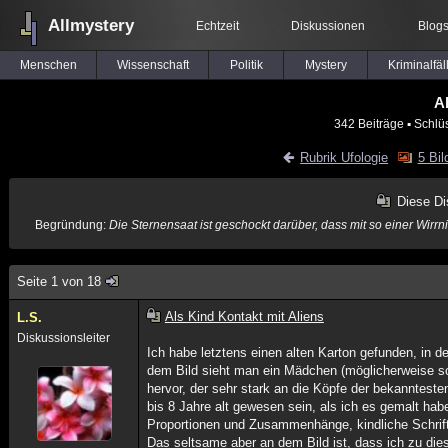
Allmystery
Echtzeit
Diskussionen
Blog
Menschen
Wissenschaft
Politik
Mystery
Kriminalfäl
Al
342 Beiträge
▪ Schlü
Rubrik Ufologie
5 Bil
Diese Di
Begründung:
Die Sternensaat ist geschockt darüber, dass mit so einer Wirr
Seite 1 von 18
Als Kind Kontakt mit Aliens
L.S.
Diskussionsleiter
Ich habe letztens einen alten Karton gefunden, in 
dem Bild sieht man ein Mädchen (möglicherweise so
hervor, der sehr stark an die Köpfe der bekanntesten
bis 8 Jahre alt gewesen sein, als ich es gemalt hab
Proportionen und Zusammenhänge, kindliche Schrift
Das seltsame aber an dem Bild ist, dass ich zu die