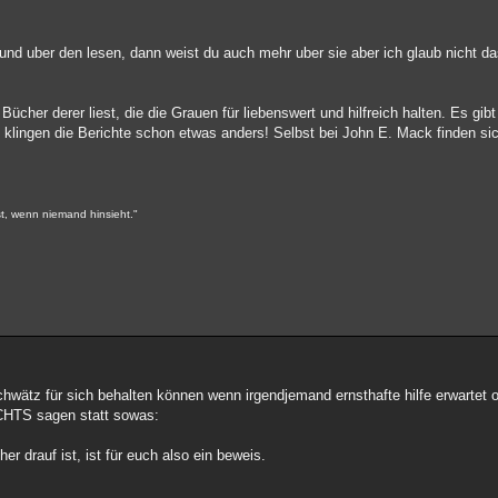
und uber den lesen, dann weist du auch mehr uber sie aber ich glaub nicht da
Bücher derer liest, die die Grauen für liebenswert und hilfreich halten. Es gib
n klingen die Berichte schon etwas anders! Selbst bei John E. Mack finden 
st, wenn niemand hinsieht."
schwätz für sich behalten können wenn irgendjemand ernsthafte hilfe erwartet 
CHTS sagen statt sowas:
her drauf ist, ist für euch also ein beweis.