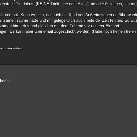
chstens Tierdokus. (KEINE Trickfilme oder Alienfilme oder ähnliches, ich mu
edeuten hat. Kann es sein, dass ich als Kind von Außerirdischen entführt wu
seltsame Träume hatte und mir gelegentlich auch Teile der Zeit fehlten. So wus
men bin. Ich stand plötzlich mit dem Fahrrad vor unserer Einfahrt.
ufügen. Es kann aber über email zugeschickt werden. (Habe noch keinen freie
sie hören wollen.
hoch...