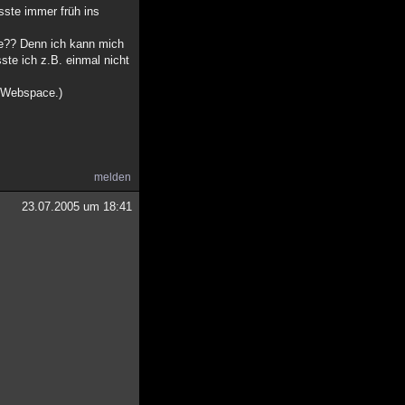
sste immer früh ins
rde?? Denn ich kann mich
ste ich z.B. einmal nicht
n Webspace.)
melden
23.07.2005 um 18:41