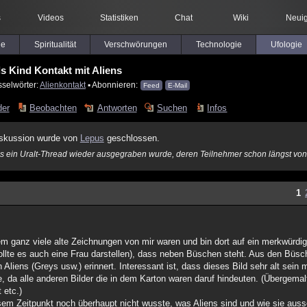
s
Videos
Statistiken
Chat
Wiki
Neuig
le
Spiritualität
Verschwörungen
Technologie
Ufologie
s Kind Kontakt mit Aliens
sselwörter:
Alienkontakt
▪ Abonnieren:
Feed
E-Mail
der
Beobachten
Antworten
Suchen
Infos
skussion wurde von
Lepus
geschlossen.
nis ein Uralt-Thread wieder ausgegraben wurde, deren Teilnehmer schon längst von
1
dem ganz viele alte Zeichnungen von mir waren und bin dort auf ein merkwürdi
llte es auch eine Frau darstellen), dass neben Büschen steht. Aus den Büsc
 Aliens (Greys usw.) erinnert. Interessant ist, dass dieses Bild sehr alt sein
e, da alle anderen Bilder die in dem Karton waren daruf hindeuten. (Übergemalt
 etc.)
sem Zeitpunkt noch überhaupt nicht wusste, was Aliens sind und wie sie auss