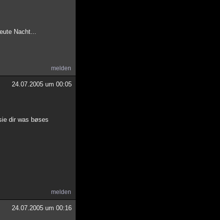
eute Nacht...
melden
24.07.2005 um 00:05
sie dir was bøses
melden
24.07.2005 um 00:16