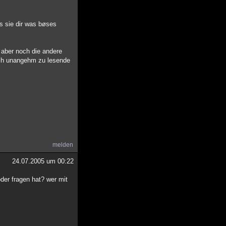
s sie dir was bøses
t aber noch die andere
sich unangehm zu lesende
melden
24.07.2005 um 00:22
oder fragen hat? wer mit