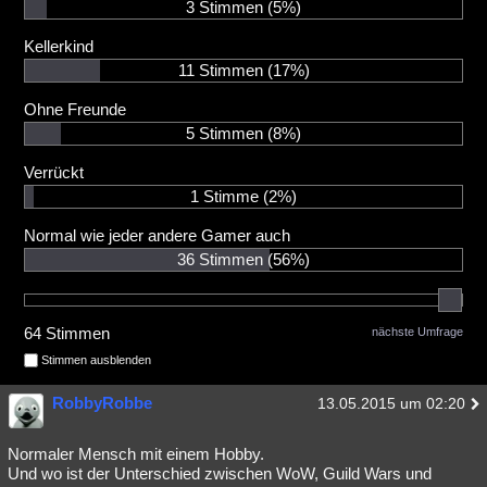
3 Stimmen
(5%)
Besucht
Teilgenommen
Alle
Neue
Geschlossen
Kellerkind
Lesenswert
Schlüsselwörter
11 Stimmen
(17%)
Ohne Freunde
5 Stimmen
(8%)
Verrückt
1 Stimme
(2%)
Normal wie jeder andere Gamer auch
36 Stimmen
(56%)
64 Stimmen
nächste Umfrage
Stimmen ausblenden
RobbyRobbe
13.05.2015 um 02:20
Normaler Mensch mit einem Hobby.
Und wo ist der Unterschied zwischen WoW, Guild Wars und