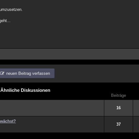
t umzusetzen.
geht...
neuen Beitrag verfassen
Ähnliche Diskussionen
Beiträge
16
 wächst?
37