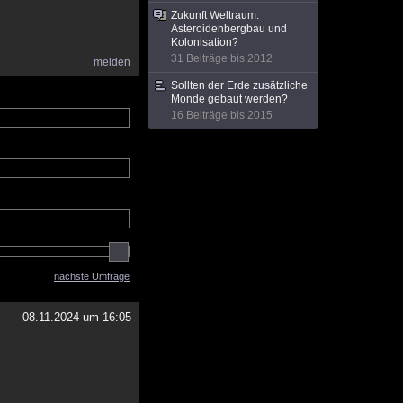
Zukunft Weltraum:
Asteroidenbergbau und
Kolonisation?
31 Beiträge bis 2012
melden
Sollten der Erde zusätzliche
Monde gebaut werden?
16 Beiträge bis 2015
nächste Umfrage
08.11.2024 um 16:05