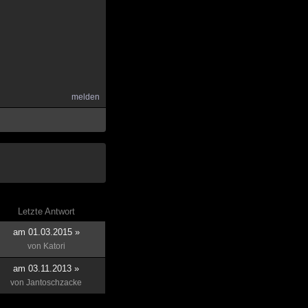
melden
Letzte Antwort
am 01.03.2015 »
von
Katori
am 03.11.2013 »
von
Jantoschzacke