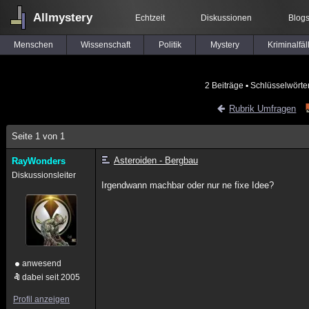
Allmystery
Echtzeit
Diskussionen
Blog
Menschen
Wissenschaft
Politik
Mystery
Kriminalfäl
2 Beiträge
▪ Schlüsselwörte
Rubrik Umfragen
Seite 1 von 1
Asteroiden - Bergbau
RayWonders
Diskussionsleiter
Irgendwann machbar oder nur ne fixe Idee?
anwesend
dabei seit 2005
Profil anzeigen