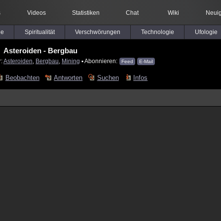
s
Videos
Statistiken
Chat
Wiki
Neuig
le
Spiritualität
Verschwörungen
Technologie
Ufologie
Asteroiden - Bergbau
r:
Asteroiden
,
Bergbau
,
Mining
▪ Abonnieren:
Feed
E-Mail
Beobachten
Antworten
Suchen
Infos