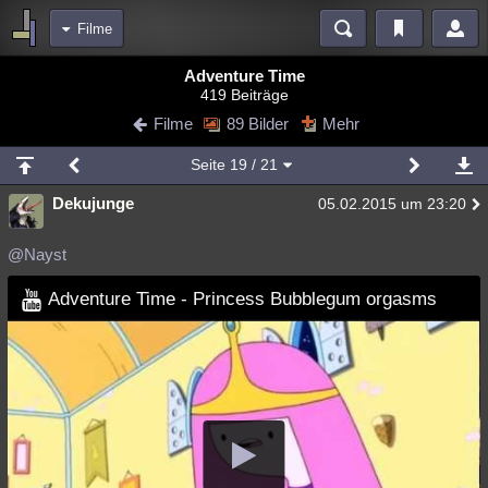
Filme
Bereiche
Adventure Time
419 Beiträge
Echtzeit
Diskussionen
Blogs
Videos
Statistiken
Filme
89 Bilder
Mehr
Chat
Wiki
Neuigkeiten
2
Seite
19
/ 21
meine Rubriken
Dekujunge
05.02.2015 um 23:20
Menschen
Wissenschaft
Politik
Mystery
Kriminalfälle
Spiritualität
Verschwörungen
Technologie
Ufologie
@Nayst
Natur
Umfragen
Unterhaltung
Adventure Time - Princess Bubblegum orgasms
weitere Rubriken
Philosophie
Träume
Orte
Esoterik
Literatur
Astronomie
Helpdesk
Gruppen
Gaming
Filme
Musik
Clash
Verbesserungen
Allmystery
English
Übersichten