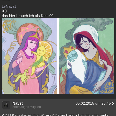
@Nayst
XD
das hier brauch ich als Kette^^
Nayst
05.02.2015 um 23:45
ehemaliges Mitglied
WAT! Kam das echt in S1 vor? Daran kann ich mich nicht mehr