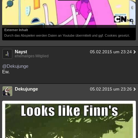
Besucht
Teilgenommen
Alle
Neue
Geschlossen
Lesenswert
Schlüsselwörter
Externer Inhalt
Durch das Abspielen werden Daten an Youtube übermittelt und ggf. Cookies gesetzt.
Nayst
05.02.2015 um 23:24
ehemaliges Mitglied
@Dekujunge
Ew.
Dekujunge
05.02.2015 um 23:26