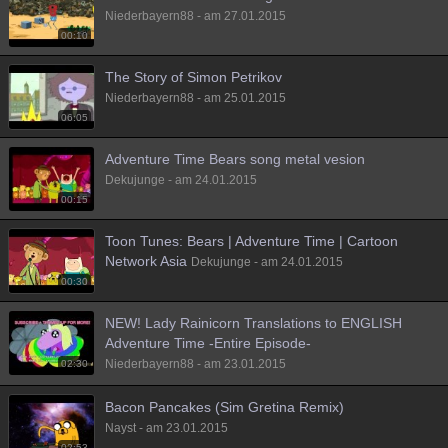
Niederbayern88 - am 27.01.2015
00:10
The Story of Simon Petrikov
Niederbayern88 - am 25.01.2015
06:05
Adventure Time Bears song metal vesion
Dekujunge - am 24.01.2015
00:15
Toon Tunes: Bears | Adventure Time | Cartoon
Network Asia
Dekujunge - am 24.01.2015
00:30
NEW! Lady Rainicorn Translations to ENGLISH
Adventure Time -Entire Episode-
Niederbayern88 - am 23.01.2015
02:30
Bacon Pancakes (Sim Gretina Remix)
Nayst - am 23.01.2015
02:53