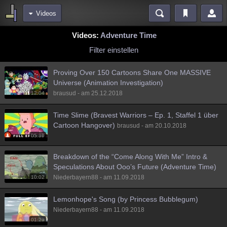
Videos
Bereiche
Videos:
Adventure Time
Echtzeit
Diskussionen
Blogs
Videos
Statistiken
Filter einstellen
Chat
Wiki
Neuigkeiten
2
Proving Over 150 Cartoons Share One MASSIVE
meine Rubriken
Universe (Animation Investigation)
brausud - am 25.12.2018
12:04
Menschen
Wissenschaft
Politik
Mystery
Kriminalfälle
Time Slime (Bravest Warriors – Ep. 1, Staffel 1 über
Spiritualität
Verschwörungen
Technologie
Ufologie
Cartoon Hangover)
brausud - am 20.10.2018
05:39
Natur
Umfragen
Unterhaltung
weitere Rubriken
Breakdown of the “Come Along With Me” Intro &
Speculations About Ooo’s Future (Adventure Time)
Philosophie
Träume
Orte
Esoterik
Literatur
Niederbayern88 - am 11.09.2018
10:02
Astronomie
Helpdesk
Gruppen
Gaming
Filme
Lemonhope's Song (by Princess Bubblegum)
Musik
Clash
Verbesserungen
Allmystery
English
Niederbayern88 - am 11.09.2018
01:29
Übersichten