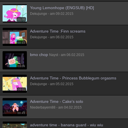
Besucht
Teilgenommen
Alle
Neue
Geschlossen
Young Lemonhope (ENGSUB) [HD]
Dekujunge - am 09.02.2015
Lesenswert
Schlüsselwörter
01:30
Adventure Time :Finn screams
Dekujunge - am 06.02.2015
00:12
bmo chop
Nayst - am 06.02.2015
00:09
Adventure Time - Princess Bubblegum orgasms
Dekujunge - am 05.02.2015
00:11
Adventure Time - Cake's solo
Niederbayern88 - am 04.02.2015
00:43
adventure time - banana guard - wiu wiu