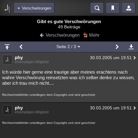
Verschwörungen
Bereiche
Gibt es gute Verschwörungen
49 Beiträge
Echtzeit
Diskussionen
Blogs
Videos
Statistiken
Verschwörungen
Mehr
Chat
Wiki
Neuigkeiten
2
Seite
2
/ 3
meine Rubriken
phy
30.03.2005 um 19:51
Menschen
Wissenschaft
Politik
Mystery
Kriminalfälle
ehemaliges Mitglied
Spiritualität
Verschwörungen
Technologie
Ufologie
Ich würde hier gerne eine traurige aber meines erachtens nach
wahre Verschwörung reinsetzten was ich selber denke zu wissen,
aber ich trau mich nicht....
Natur
Umfragen
Unterhaltung
weitere Rubriken
Rechtschreibfehler unterliegen dem Copyright und sind geschützt
Philosophie
Träume
Orte
Esoterik
Literatur
phy
30.03.2005 um 19:51
ehemaliges Mitglied
Astronomie
Helpdesk
Gruppen
Gaming
Filme
Rechtschreibfehler unterliegen dem Copyright und sind geschützt
Musik
Clash
Verbesserungen
Allmystery
English
Übersichten