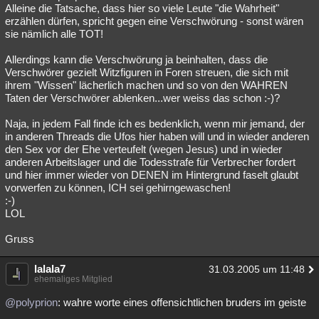
Alleine die Tatsache, dass hier so viele Leute "die Wahrheit"
erzählen dürfen, spricht gegen eine Verschwörung - sonst wären
sie nämlich alle TOT!
Allerdings kann die Verschwörung ja beinhalten, dass die
Verschwörer gezielt Witzfiguren in Foren streuen, die sich mit
ihrem "Wissen" lächerlich machen und so von den WAHREN
Taten der Verschwörer ablenken...wer weiss das schon :-)?
Naja, in jedem Fall finde ich es bedenklich, wenn mir jemand, der
in anderen Threads die Ufos hier haben will und in wieder anderen
den Sex vor der Ehe verteufelt (wegen Jesus) und in wieder
anderen Arbeitslager und die Todesstrafe für Verbrecher fordert
und hier immer wieder von DENEN im Hintergrund faselt glaubt
vorwerfen zu können, ICH sei gehirngewaschen!
:-)
LOL
Gruss
lalala7
31.03.2005 um 11:48
ehemaliges Mitglied
@polyprion
: wahre worte eines offensichtlichen bruders im geiste