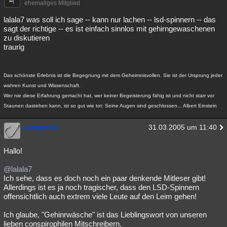
ehemaliges Mitglied
lalala7 was soll ich sage -- kann nur lachen -- lsd-spinnern -- das
sagt der richtige -- es ist einfach sinnlos mit gehirngewaschenen
zu diskutieren
traurig
Das schönste Erlebnis ist die Begegnung mit dem Geheimnisvollen. Sie ist der Ursprung jeder
wahren Kunst und Wissenschaft.
Wer nie diese Erfahrung gemacht hat, wer keiner Begeisterung fähig ist und nicht starr vor
Staunen dastehen kann, ist so gut wie tot: Seine Augen sind geschlossen... Albert Einstein
polyprion
31.03.2005 um 11:40
Hallo!
@lalala7
Ich sehe, dass es doch noch ein paar denkende Mitleser gibt!
Allerdings ist es ja noch tragischer, dass den LSD-Spinnern
offensichtlich auch extrem viele Leute auf den Leim gehen!
Ich glaube, "Gehinrwäsche" ist das Lieblingswort von unseren
lieben conspirophilen Mitschreibern.