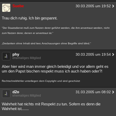
Besucht
Suebe
Teilgenommen
Alle
Neue
Geschlossen
30.03.2005 um 19:52
Lesenswert
Schlüsselwörter
Trau dich ruhig. Ich bin gespannt.
"Der Staatsdienst muß zum Nutzen derer geführt werden, die ihm anvertraut werden, nicht
zum Nutzen derer, denen er anvertraut ist."
„Gedanken ohne Inhalt sind leer, Anschauungen ohne Begriffe sind blind.“
phy
30.03.2005 um 19:54
ehemaliges Mitglied
Aber hier wird man immer gleich beleidigt und vor allem geht es
um den Papst bischen respekt muss ich auch haben oder?!
Rechtschreibfehler unterliegen dem Copyright und sind geschützt
d2o
31.03.2005 um 08:02
ehemaliges Mitglied
Wahrheit hat nichts mit Respekt zu tun. Sofern es denn die
Wahrheit ist.......