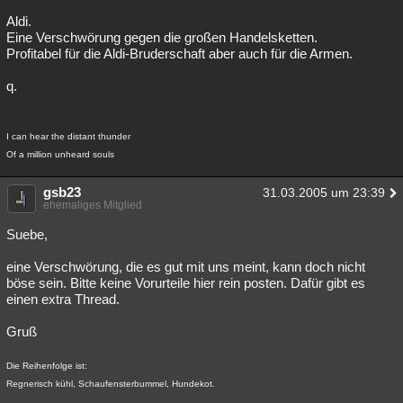
Aldi.
Eine Verschwörung gegen die großen Handelsketten.
Profitabel für die Aldi-Bruderschaft aber auch für die Armen.
q.
I can hear the distant thunder
Of a million unheard souls
gsb23
31.03.2005 um 23:39
ehemaliges Mitglied
Suebe,
eine Verschwörung, die es gut mit uns meint, kann doch nicht
böse sein. Bitte keine Vorurteile hier rein posten. Dafür gibt es
einen extra Thread.
Gruß
Die Reihenfolge ist:
Regnerisch kühl, Schaufensterbummel, Hundekot.