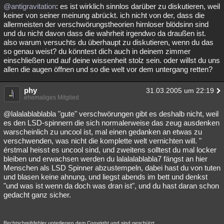
@antigravitation
: es ist wirklich sinnlos darüber zu diskutieren, weil
keiner von seiner meinung abrückt. ich nicht von der, dass die
allermeisten der verschwörungstheorien hirnloser blödsinn sind
und du nicht davon dass die wahrheit irgendwo da draußen ist.
also warum versuchts du überhaupt zu diskutieren, wenn du das
so genau weist? du könntest dich auch in deinem zimmer
einschließen und auf deine wissenheit stolz sein. oder willst du uns
allen die augen öffnen und so die welt vor dem untergang retten?
phy
31.03.2005 um 22:19
ehemaliges Mitglied
@lalalablablabla "gute" verschwörungen gibt es deshalb nicht, weil
es den LSD-spinnern die sich normalerweise das zeug ausdenken
warscheinlich zu uncool ist, mal einen gedanken an etwas zu
verschwenden, was nicht die komplette welt vernichten will. "
érstmal heisst es uncool sind, und zweitens solltest du mal locker
bleiben und erwachsen werden du lalalalablabla7 fängst an hier
Menschen als LSD Spinner abzustempeln, dabei hast du von tuten
und blasen keine ahnung, und liegst abends im bett und denkst
"und was ist wenn da doch was dran ist", und du hast daran schon
gedacht ganz sicher.
Rechtschreibfehler unterliegen dem Copyright und sind geschützt