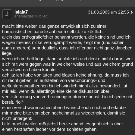
lalala7
31.03.2005 um 22:55
ehemaliges Mitglied
macht bitte weiter. das ganze entwickelt sich zu einer
humoristischen parodie auf euch selbst. zu köstlich.
allein das orthografiefehler benannt werden, die keine sind und ich
wegen meines nicks verunglimpft werde, zeigt mir (und sicher
auch anderen) sehr deutlich, dass ich offenbar nicht ganz daneben
liege.
wenn ich im bett liege, dann schlafe ich und denke nicht daran, wer
sich mit wem gegen was in welcher weise und aus welchem grund
verschworen haben könnte.
ach ja: ich habe von tuten und blasen keine ahnung. da muss ich
dir recht geben. im aufstellen von verschörungs- und
weltuntergangstheorien bin ich wirklich nicht allzu bewandert. tut
mir leid. wenn du allerdings eine kleine diskussion über
ventilsteuerung von verbrennungsmotoren suchst, bin ich jederzeit
bereit. *lol*
einen verschwörerischen abend wünsche ich noch und erlaube
mir meine bitte von oben nocheinmal zu wiederholen, damit sie
nicht untergeht:
bitte macht weiter. möglichst heute abend. es geht nichts über
einen herzhaften lacher vor dem schlafen gehen.