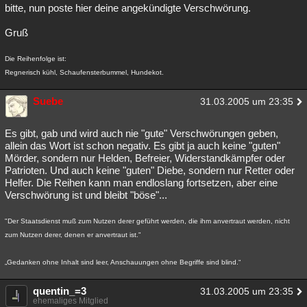
bitte, nun poste hier deine angekündigte Verschwörung.
Gruß
Die Reihenfolge ist:
Regnerisch kühl, Schaufensterbummel, Hundekot.
Suebe
31.03.2005 um 23:35
Es gibt, gab und wird auch nie "gute" Verschwörungen geben,
allein das Wort ist schon negativ. Es gibt ja auch keine "guten"
Mörder, sondern nur Helden, Befreier, Widerstandkämpfer oder
Patrioten. Und auch keine "guten" Diebe, sondern nur Retter oder
Helfer. Die Reihen kann man endloslang fortsetzen, aber eine
Verschwörung ist und bleibt "böse"...
"Der Staatsdienst muß zum Nutzen derer geführt werden, die ihm anvertraut werden, nicht
zum Nutzen derer, denen er anvertraut ist."
„Gedanken ohne Inhalt sind leer, Anschauungen ohne Begriffe sind blind.“
quentin_=3
31.03.2005 um 23:35
ehemaliges Mitglied