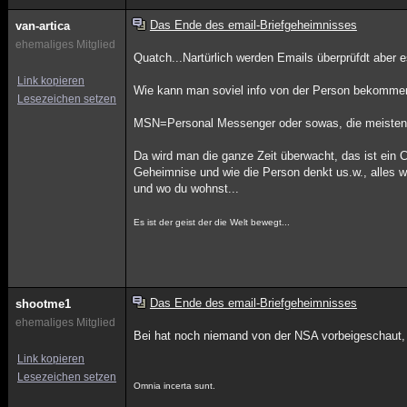
Das Ende des email-Briefgeheimnisses
van-artica
ehemaliges Mitglied
Quatch...Nartürlich werden Emails überprüfdt aber e
Link kopieren
Wie kann man soviel info von der Person bekommen w
Lesezeichen setzen
MSN=Personal Messenger oder sowas, die meisten ha
Da wird man die ganze Zeit überwacht, das ist ein 
Geheimnise und wie die Person denkt us.w., alles wi
und wo du wohnst...
Es ist der geist der die Welt bewegt...
Das Ende des email-Briefgeheimnisses
shootme1
ehemaliges Mitglied
Bei hat noch niemand von der NSA vorbeigeschaut, 
Link kopieren
Lesezeichen setzen
Omnia incerta sunt.