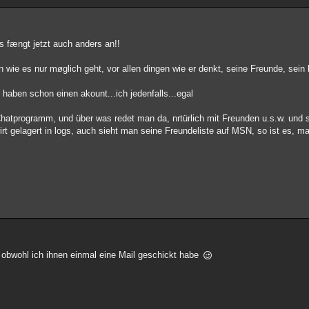
s fængt jetzt auch anders an!!
ie es nur møglich geht, vor allen dingen wie er denkt, seine Freunde, sein l
ben schon einen akount...ich jedenfalls...egal
Chatprogramm, und über was redet man da, nrtürlich mit Freunden u.s.w. und s
rt gelagert in logs, auch sieht man seine Freundeliste auf MSN, so ist es, ma
obwohl ich ihnen einmal eine Mail geschickt habe