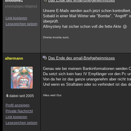
Das Ende des email-Briefgeheimnisses
shootme1
ehemaliges Mitglied
Unsere E-Mails werden auch jetzt schon kontrolliert
Sobald in einer Mail Wörter wie "Bombe", "Angriff"
Link kopieren
überprüft.
Lesezeichen setzen
Allmystery hat sicher schon voll die fette Akte
Omnia incerta sunt.
Das Ende des email-Briefgeheimnisses
altermann
Genau wie bei meinem Bankinformationen werden Co
Da setzt sich kein harz IV Empfänger vor den Pc un
Von da her ist das ganze unangenehm aber nicht tr
Und wenn es Straftaten oder so verhindert ist das d
Alles wird Gut
dabei seit 2005
Profil anzeigen
Private Nachricht
Link kopieren
Lesezeichen setzen