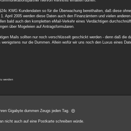
Kommunikationspartner hiervon Kenntnis erhalten dürfen.
24c KWG Kundendaten so für die Überwachung bereithalten, daß diese ohne
 1. April 2005 werden diese Daten auch den Finanzämtern und vielen andere
tellen bald auch den kompletten eMail-Verkehr eines Verdächtigen durchschnüffe
ilungen über Mogeleien auf Antragsformularen.
chtigen Mails sollten nur noch verschlüsselt geschickt werden - denn daß die 
es wenigstens nur die Dummen. Allein wofür wir uns noch den Luxus eines Da
 zu werden
ehren Gigabyte dummen Zeugs jeden Tag.
an nicht auch auf eine Postkarte schreiben würde.