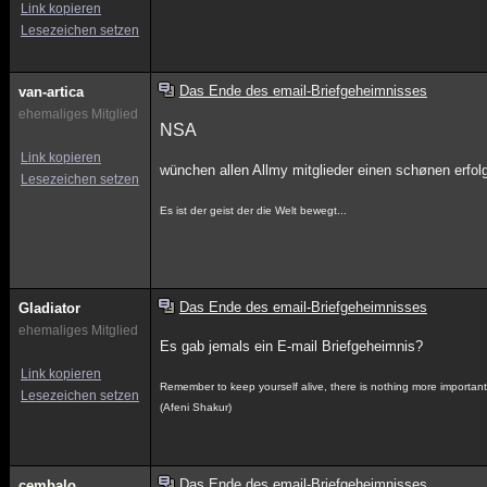
Link kopieren
Lesezeichen setzen
Das Ende des email-Briefgeheimnisses
van-artica
ehemaliges Mitglied
NSA
Link kopieren
wünchen allen Allmy mitglieder einen schønen erfo
Lesezeichen setzen
Es ist der geist der die Welt bewegt...
Das Ende des email-Briefgeheimnisses
Gladiator
ehemaliges Mitglied
Es gab jemals ein E-mail Briefgeheimnis?
Link kopieren
Remember to keep yourself alive, there is nothing more important
Lesezeichen setzen
(Afeni Shakur)
Das Ende des email-Briefgeheimnisses
cembalo