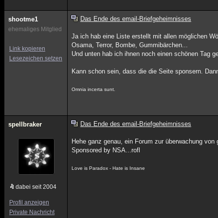
Das Ende des email-Briefgeheimnisses
shootme1
ehemaliges Mitglied
Ja ich hab eine Liste erstellt mit allen möglichen Wör
Osama, Terror, Bombe, Gummibärchen...
Link kopieren
Und unten hab ich ihnen noch einen schönen Tag ge
Lesezeichen setzen
Kann schon sein, dass die die Seite sponsern. Dan
Omnia incerta sunt.
Das Ende des email-Briefgeheimnisses
spellbraker
Hehe ganz genau, ein Forum zur überwachung von g
Sponsored by NSA...rofl
Love is Paradox - Hate is Insane
dabei seit 2004
Profil anzeigen
Private Nachricht