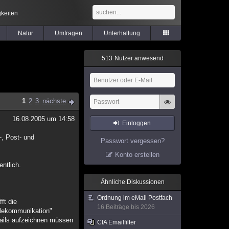
keiten
Natur
Umfragen
Unterhaltung
5
1
3
Nutzer anwesend
1
2
3
nächste
16.08.2005 um 14:58
Einloggen
-, Post- und
Passwort vergessen?
Konto erstellen
entlich.
Ähnliche Diskussionen
Ordnung im eMail Postfach
ft die
16 Beiträge bis 2026
elekommunikation"
Mails aufzeichnen müssen
CIA Emailfilter