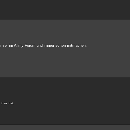
lg hier im Allmy Forum und immer schøn mitmachen.
 than that.