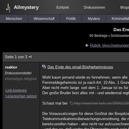
Allmystery
Echtzeit
Diskussionen
Blog
Menschen
Wissenschaft
Politik
Mystery
Kriminalfäl
Das End
60 Beiträge
▪ Schlüsselw
Rubrik Verschwörunge
Seite 1 von 3
Das Ende des email-Briefgeheimnisses
reaktor
Diskussionsleiter
Wohl kaum jemand würde es hinnehmen, wenn alle Br
ehemaliges Mitglied
Fernmeldegeheimnis ist ja nach Art. 10 Abs. 1 Grun
Aber nicht mehr lange: seit dem 1. Januar ist es für
Link kopieren
Der große Bruder liest alles mit - und wiedermal regt
Lesezeichen setzen
Schaut mal bei
http://www.bwl-bote.de/20041218
Die Voraussetzungen für diese Großtat der Bespitzel
Telekommunikationsüberwachungsverordnung, die nun
bereitzustellen haben - also nicht nur aufzuzeichn