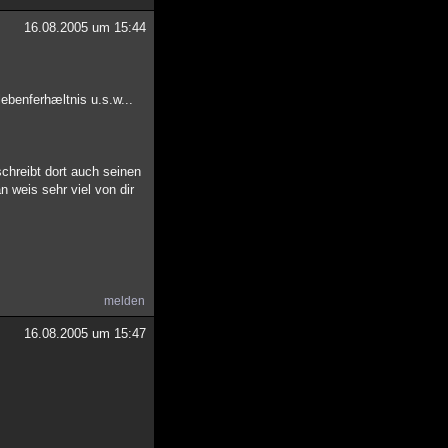
16.08.2005 um 15:44
ebenferhæltnis u.s.w...
chreibt dort auch seinen
n weis sehr viel von dir
melden
16.08.2005 um 15:47