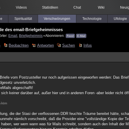
s
Videos
Statistiken
Chat
Wiki
Neuig
le
Spiritualität
Verschwörungen
Technologie
Ufologie
e des email-Briefgeheimnisses
örter:
Email
,
Briefgeheimnis
▪ Abonnieren:
Feed
E-Mail
n
Beobachten
Antworten
Suchen
Infos
iefe vom Postzusteller nur noch aufgerissen eingeworfen werden: Das Brief
dgesetz unverletzlich.
 eMails abgeschafft!
 sich keiner darüber auf, außer hier und in anderen Foren -aber leider nicht öff
.htm
ung, die der Stasi der verflossenen DDR feuchte Träume bereitet hätte, schaf
mehr nämlich vorschreibt, daß die Provider eine "vollständige Kopie der T
en haben, wer wem wann was für Mails schreibt, sondern auch den Inhalt der 