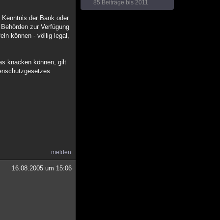
85 Beiträge bis 2011
 Kenntnis der Bank oder
n Behörden zur Verfügung
ln können - völlig legal,
das knacken können, gilt
tenschutzgesetzes
melden
16.08.2005 um 15:06