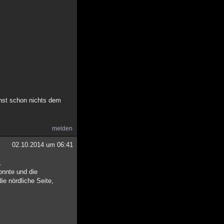
nst schon nichts dem
melden
02.10.2014 um 06:41
.
onnte und die
ie nördliche Seite,