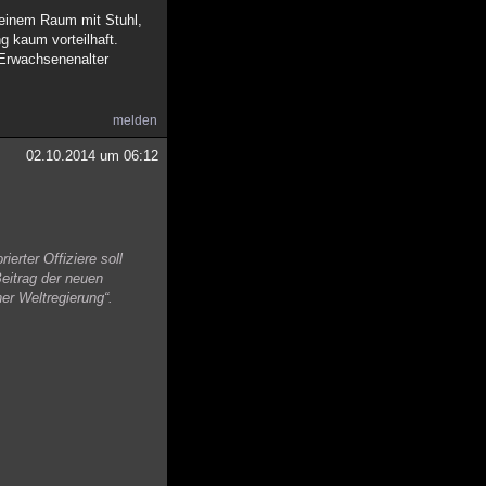
n einem Raum mit Stuhl,
g kaum vorteilhaft.
 Erwachsenenalter
melden
02.10.2014 um 06:12
erter Offiziere soll
Beitrag der neuen
er Weltregierung“.