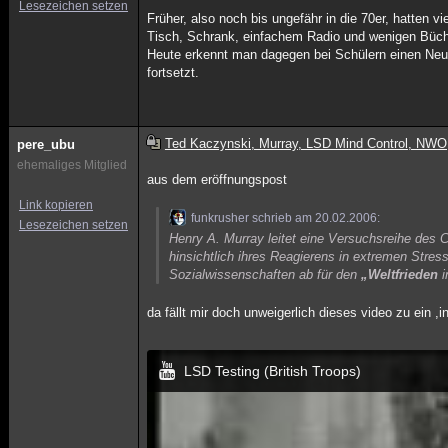
Lesezeichen setzen
Früher, also noch bis ungefähr in die 70er, hatten 
Tisch, Schrank, einfachem Radio und wenigen Büche
Heute erkennt man dagegen bei Schülern einen Neur
fortsetzt.
Ted Kaczynski, Murray, LSD Mind Control, NWO
pere_ubu
ehemaliges Mitglied
aus dem eröffnungspost
Link kopieren
funkrusher schrieb am 20.02.2006:
Lesezeichen setzen
Henry A. Murray leitet eine Versuchsreihe des CI
hinsichtlich ihres Reagierens in extremen Stres
Sozialwissenschaften ab für den
„Weltfrieden
i
da fällt mir doch unweigerlich dieses video zu ein ,i
LSD Testing (British Troops)