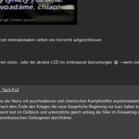
d ggf. Cookies gesetzt.
 zum internationalem verbot von lsd recht aufgeschlossen.
 nahen osten , oder der ukraine LSD ins trinkwasser beizumengen
---wenn so
, Tech-Fu2
e der Nazis mit psychoaktiven und chemischen Kampfstoffen experimentiert
h nach dem Ende des Krieges die neue bürgerliche Regierung nur kurz halten k
rst fest im Ostblock und unterstützte gleich anfang der 50er im Koreakrieg d
amerikanischen Gefangenen durchführte.