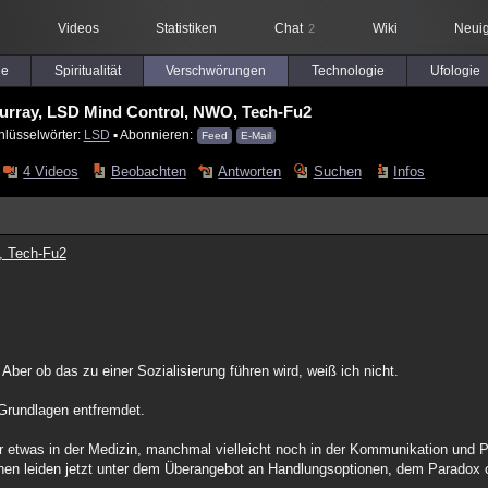
Videos
Statistiken
Chat
Wiki
Neuig
2
le
Spiritualität
Verschwörungen
Technologie
Ufologie
urray, LSD Mind Control, NWO, Tech-Fu2
hlüsselwörter:
LSD
▪ Abonnieren:
Feed
E-Mail
4 Videos
Beobachten
Antworten
Suchen
Infos
, Tech-Fu2
ber ob das zu einer Sozialisierung führen wird, weiß ich nicht.
 Grundlagen entfremdet.
ur etwas in der Medizin, manchmal vielleicht noch in der Kommunikation und P
hen leiden jetzt unter dem Überangebot an Handlungsoptionen, dem Paradox 