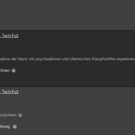
, Tech-Fu2
ahme der Nazis mit psychoaktiven und chemischen Kampfstoffen experiment
eichnen
, Tech-Fu2
bezeichnen
irkung.