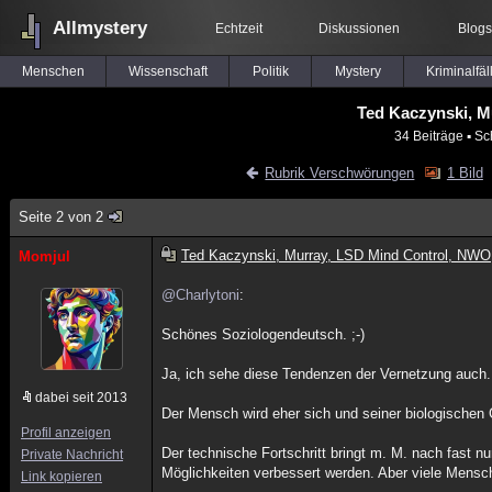
Allmystery
Echtzeit
Diskussionen
Blogs
Menschen
Wissenschaft
Politik
Mystery
Kriminalfäl
Ted Kaczynski, M
34 Beiträge
▪ Sc
Rubrik Verschwörungen
1 Bild
Seite 2 von 2
Ted Kaczynski, Murray, LSD Mind Control, NWO
Momjul
@Charlytoni
:
Schönes Soziologendeutsch. ;-)
Ja, ich sehe diese Tendenzen der Vernetzung auch. A
dabei seit 2013
Der Mensch wird eher sich und seiner biologischen
Profil anzeigen
Der technische Fortschritt bringt m. M. nach fast n
Private Nachricht
Möglichkeiten verbessert werden. Aber viele Mensc
Link kopieren