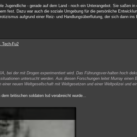
viele Jugendliche - gerade auf dem Land - noch ein Unterangebot. Sie saßen i
rn fest. Dazu war auch die soziale Umgebung für die persönliche Entwicklun
otizismus aufgrund einer Reiz- und Handlungsüberflutung, der sich dann ins
, Tech-Fu2
A, bei der mit Drogen experimentiert wird. Das Führungsver-halten hoch dekori
ssituationen untersucht werden. Aus diesen Forschungen leitet Murray einen 
n einer neuen Weltgesellschaft mit Weltgesetzen und einer Weltpolizei und ein
n dem britischen soldaten lsd verabreicht wurde...