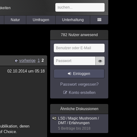
keiten
Natur
Umfragen
Unterhaltung
7
8
2
Nutzer anwesend
vorherige
1
2
02.10.2014 um 05:18
Einloggen
Passwort vergessen?
Konto erstellen
Ähnliche Diskussionen
LSD / Magic Mushroom /
DMT / Erfahrungen
ublikation, deren
5 Beiträge bis 2018
of Choice.