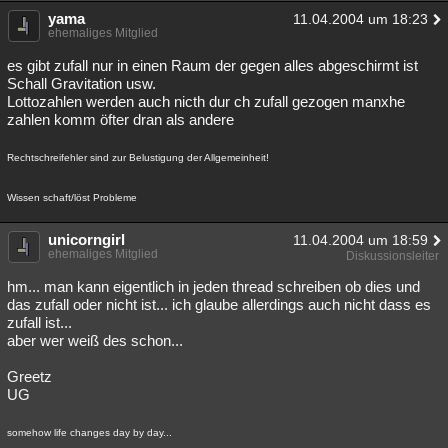
yama
11.04.2004 um 18:23
ehemaliges Mitglied
es gibt zufall nur in einen Raum der gegen alles abgeschirmt ist
Schall Gravitation usw.
Lottozahlen werden auch nicth dur ch zufall gezogen manxhe
zahlen komm öfter dran als andere
Rechtschreifehler sind zur Belustigung der Allgemeinheit!
Wissen schaft/löst Probleme
unicorngirl
11.04.2004 um 18:59
ehemaliges Mitglied
Diskussionsleiter
hm... man kann eigentlich in jeden thread schreiben ob dies und
das zufall oder nicht ist... ich glaube allerdings auch nicht dass es
zufall ist...
aber wer weiß des schon...
Greetz
UG
somehow life changes day by day...