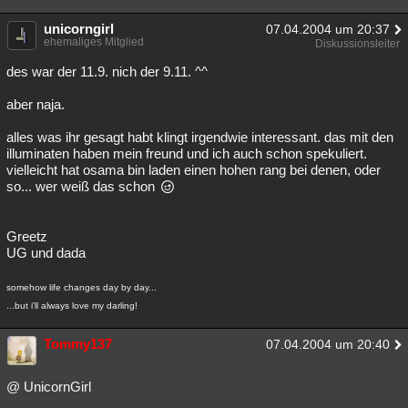
unicorngirl
07.04.2004 um 20:37
ehemaliges Mitglied
Diskussionsleiter
des war der 11.9. nich der 9.11. ^^
aber naja.
alles was ihr gesagt habt klingt irgendwie interessant. das mit den
illuminaten haben mein freund und ich auch schon spekuliert.
vielleicht hat osama bin laden einen hohen rang bei denen, oder
so... wer weiß das schon
Greetz
UG und dada
somehow life changes day by day...
...but i'll always love my darling!
Tommy137
07.04.2004 um 20:40
@ UnicornGirl