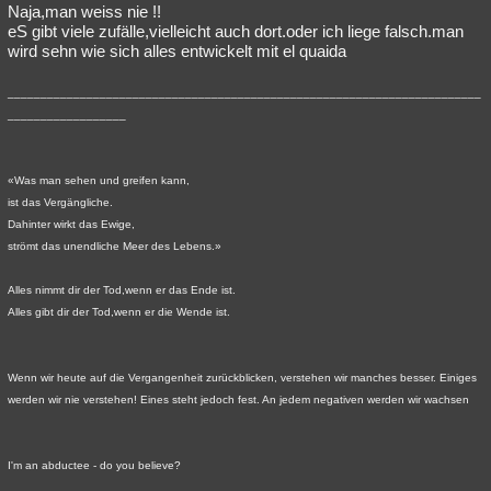
Naja,man weiss nie !!
eS gibt viele zufälle,vielleicht auch dort.oder ich liege falsch.man
wird sehn wie sich alles entwickelt mit el quaida
________________________________________________________________________
__________________
«Was man sehen und greifen kann,
ist das Vergängliche.
Dahinter wirkt das Ewige,
strömt das unendliche Meer des Lebens.»
Alles nimmt dir der Tod,wenn er das Ende ist.
Alles gibt dir der Tod,wenn er die Wende ist.
Wenn wir heute auf die Vergangenheit zurückblicken, verstehen wir manches besser. Einiges
werden wir nie verstehen! Eines steht jedoch fest. An jedem negativen werden wir wachsen
I'm an abductee - do you believe?