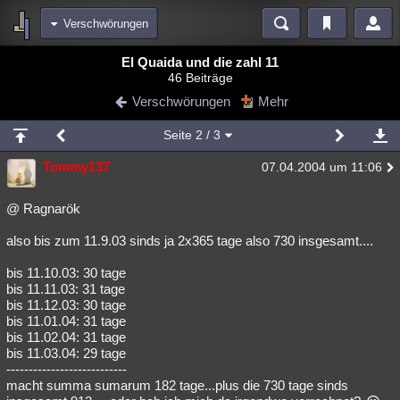
Verschwörungen
Bereiche
El Quaida und die zahl 11
46 Beiträge
Echtzeit
Diskussionen
Blogs
Videos
Statistiken
Verschwörungen
Mehr
Chat
Wiki
Neuigkeiten
Seite
2
/ 3
meine Rubriken
Tommy137
07.04.2004 um 11:06
Menschen
Wissenschaft
Politik
Mystery
Kriminalfälle
Spiritualität
Verschwörungen
Technologie
Ufologie
@ Ragnarök
also bis zum 11.9.03 sinds ja 2x365 tage also 730 insgesamt....
Natur
Umfragen
Unterhaltung
weitere Rubriken
bis 11.10.03: 30 tage
bis 11.11.03: 31 tage
Philosophie
Träume
Orte
Esoterik
Literatur
bis 11.12.03: 30 tage
bis 11.01.04: 31 tage
Astronomie
Helpdesk
Gruppen
Gaming
Filme
bis 11.02.04: 31 tage
bis 11.03.04: 29 tage
Musik
Clash
Verbesserungen
Allmystery
English
---------------------------
macht summa sumarum 182 tage...plus die 730 tage sinds
Übersichten