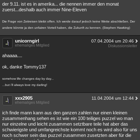
der 9.11. ist es in amerika... die nennen immer den monat
zuerst...deshalb auch immer Nine-Eleven
Die Frage von Zeitreisen bleibt offen. Ich werde darauf jedoch keine Wette abschließen. Der
andere könnte ja den unfairen Vorteil haben, die Zukunft zu kennen. (Stephen Hawking)
unicorngirl
07.04.2004 um 20:46
ehemaliges Mitglied
Diskussionsleiter
ahaaaa....
ok, danke Tommy137
somehow life changes day by day...
...but i'll always love my darling!
xxx2905
11.04.2004 um 12:44
ehemaliges Mitglied
ich finde mann kann aus den ganzen zahlen nur einen kleinen
zusammenhang sehen es ist wie ein 100 teiliges puzzel wo man
nur einzelne und leicht zusammen setztbare teile hat aber das
schwierigste und umfangreichste kommt noch es wird also für uns
noch schwer sein das puzzel zusammen zusetzten aber für die