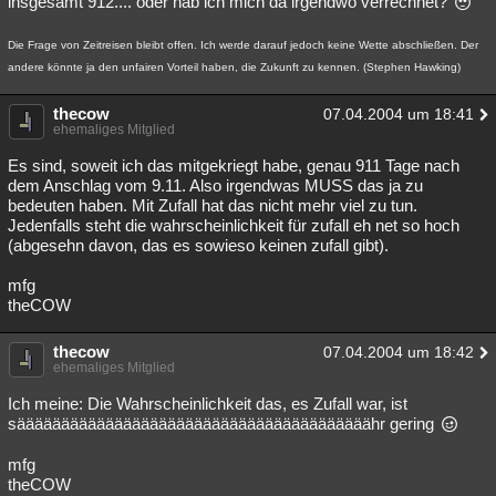
insgesamt 912.... oder hab ich mich da irgendwo verrechnet?
Besucht
Teilgenommen
Alle
Neue
Geschlossen
Die Frage von Zeitreisen bleibt offen. Ich werde darauf jedoch keine Wette abschließen. Der
Lesenswert
Schlüsselwörter
andere könnte ja den unfairen Vorteil haben, die Zukunft zu kennen. (Stephen Hawking)
thecow
07.04.2004 um 18:41
ehemaliges Mitglied
Es sind, soweit ich das mitgekriegt habe, genau 911 Tage nach
dem Anschlag vom 9.11. Also irgendwas MUSS das ja zu
bedeuten haben. Mit Zufall hat das nicht mehr viel zu tun.
Jedenfalls steht die wahrscheinlichkeit für zufall eh net so hoch
(abgesehn davon, das es sowieso keinen zufall gibt).
mfg
theCOW
thecow
07.04.2004 um 18:42
ehemaliges Mitglied
Ich meine: Die Wahrscheinlichkeit das, es Zufall war, ist
säääääääääääääääääääääääääääääääääääääääähr gering
mfg
theCOW