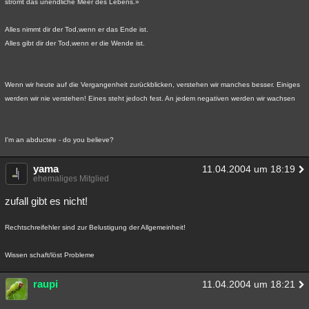
strömt das unendliche Meer des Lebens.»
Alles nimmt dir der Tod,wenn er das Ende ist.
Alles gibt dir der Tod,wenn er die Wende ist.
Wenn wir heute auf die Vergangenheit zurückblicken, verstehen wir manches besser. Einiges
werden wir nie verstehen! Eines steht jedoch fest. An jedem negativen werden wir wachsen
I'm an abductee - do you believe?
yama
11.04.2004 um 18:19
ehemaliges Mitglied
zufall gibt es nicht!
Rechtschreifehler sind zur Belustigung der Allgemeinheit!
Wissen schaft/löst Probleme
raupi
11.04.2004 um 18:21