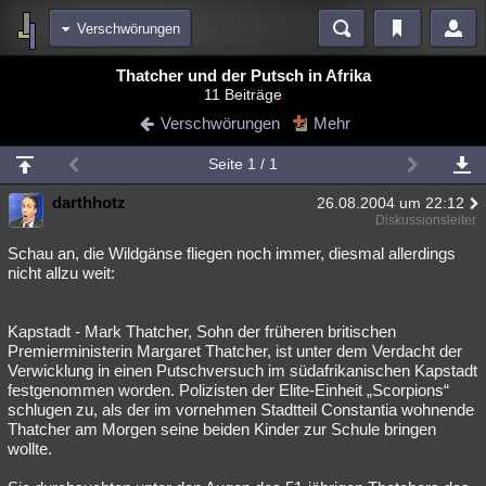
Verschwörungen
Bereiche
Thatcher und der Putsch in Afrika
11 Beiträge
Echtzeit
Diskussionen
Blogs
Videos
Statistiken
Verschwörungen
Mehr
Chat
Wiki
Neuigkeiten
Seite 1 / 1
meine Rubriken
darthhotz
26.08.2004 um 22:12
Menschen
Wissenschaft
Politik
Mystery
Kriminalfälle
Diskussionsleiter
Spiritualität
Verschwörungen
Technologie
Ufologie
Schau an, die Wildgänse fliegen noch immer, diesmal allerdings
nicht allzu weit:
Natur
Umfragen
Unterhaltung
weitere Rubriken
Kapstadt - Mark Thatcher, Sohn der früheren britischen
Premierministerin Margaret Thatcher, ist unter dem Verdacht der
Philosophie
Träume
Orte
Esoterik
Literatur
Verwicklung in einen Putschversuch im südafrikanischen Kapstadt
festgenommen worden. Polizisten der Elite-Einheit „Scorpions“
Astronomie
Helpdesk
Gruppen
Gaming
Filme
schlugen zu, als der im vornehmen Stadtteil Constantia wohnende
Thatcher am Morgen seine beiden Kinder zur Schule bringen
Musik
Clash
Verbesserungen
Allmystery
English
wollte.
Übersichten