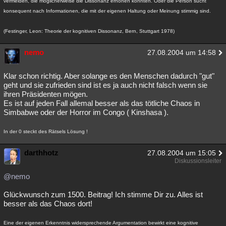
vermeiden, die möglicherweise die Dissonanz erhöhen könnten. Oder die Person sucht
konsequent nach Informationen, die mit der eigenen Haltung oder Meinung stimmig sind.
(Festinger, Leon: Theorie der kognitiven Dissonanz, Bern, Stuttgart 1978)
nemo
27.08.2004 um 14:58
Klar schon richtig. Aber solange es den Menschen dadurch "gut"
geht und sie zufrieden sind ist es ja auch nicht falsch wenn sie
ihren Präsidenten mögen.
Es ist auf jeden Fall allemal besser als das tötliche Chaos in
Simbabwe oder der Horror im Congo ( Kinshasa ).
In der 0 steckt des Rätsels Lösung !
darthhotz
27.08.2004 um 15:05
Diskussionsleiter
@nemo
Glückwunsch zum 1500. Beitrag! Ich stimme Dir zu. Alles ist
besser als das Chaos dort!
Eine der eigenen Erkenntnis widersprechende Argumentation bewirkt eine kognitive