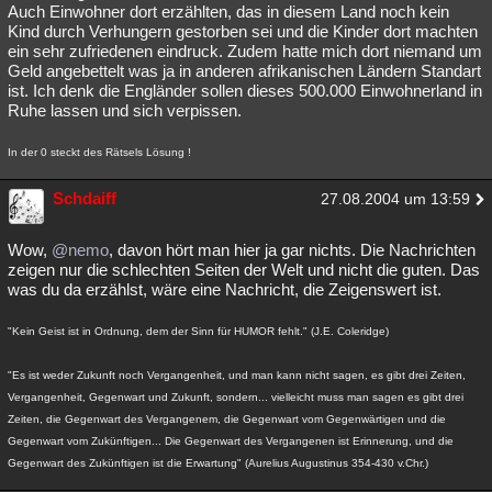
Auch Einwohner dort erzählten, das in diesem Land noch kein
Kind durch Verhungern gestorben sei und die Kinder dort machten
ein sehr zufriedenen eindruck. Zudem hatte mich dort niemand um
Geld angebettelt was ja in anderen afrikanischen Ländern Standart
ist. Ich denk die Engländer sollen dieses 500.000 Einwohnerland in
Ruhe lassen und sich verpissen.
In der 0 steckt des Rätsels Lösung !
Schdaiff
27.08.2004 um 13:59
Wow,
@nemo
, davon hört man hier ja gar nichts. Die Nachrichten
zeigen nur die schlechten Seiten der Welt und nicht die guten. Das
was du da erzählst, wäre eine Nachricht, die Zeigenswert ist.
"Kein Geist ist in Ordnung, dem der Sinn für HUMOR fehlt." (J.E. Coleridge)
"Es ist weder Zukunft noch Vergangenheit, und man kann nicht sagen, es gibt drei Zeiten,
Vergangenheit, Gegenwart und Zukunft, sondern... vielleicht muss man sagen es gibt drei
Zeiten, die Gegenwart des Vergangenem, die Gegenwart vom Gegenwärtigen und die
Gegenwart vom Zukünftigen... Die Gegenwart des Vergangenen ist Erinnerung, und die
Gegenwart des Zukünftigen ist die Erwartung" (Aurelius Augustinus 354-430 v.Chr.)