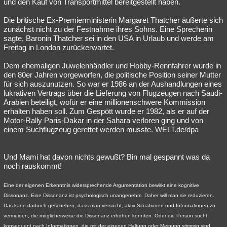
und den Kauf von Transportmittel bereitgestellt haben.
Die britische Ex-Premierministerin Margaret Thatcher äußerte sich
zunächst nicht zu der Festnahme ihres Sohns. Eine Sprecherin
sagte, Baronin Thatcher sei in den USA in Urlaub und werde am
Freitag in London zurückerwartet.
Dem ehemaligen Juwelenhändler und Hobby-Rennfahrer wurde in
den 80er Jahren vorgeworfen, die politische Position seiner Mutter
für sich auszunutzen. So war er 1986 an der Aushandlungen eines
lukrativen Vertrags über die Lieferung von Flugzeugen nach Saudi-
Arabien beteiligt, wofür er eine millionenschwere Kommission
erhalten haben soll. Zum Gespött wurde er 1982, als er auf der
Motor-Rally Paris-Dakar in der Sahara verloren ging und von
einem Suchflugzeug gerettet werden musste. WELT.de/dpa
Und Mami hat davon nichts gewußt? Bin mal gespannt was da
noch rauskommt!
Eine der eigenen Erkenntnis widersprechende Argumentation bewirkt eine kognitive
Dissonanz. Eine Dissonanz ist psychologisch unangenehm. Daher will man sie reduzieren.
Das kann dadurch geschehen, dass man versucht, aktiv Situationen und Informationen zu
vermeiden, die möglicherweise die Dissonanz erhöhen könnten. Oder die Person sucht
konsequent nach Informationen, die mit der eigenen Haltung oder Meinung stimmig sind.