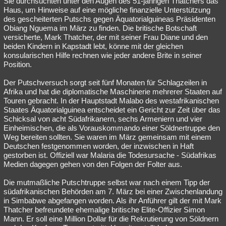
Sie durchsuchten unter den Augen des 51-jährigen Thatchers das
Haus, um Hinweise auf eine mögliche finanzielle Unterstützung
Besucht
Teilgenommen
Alle
Neue
Geschlossen
des gescheiterten Putschs gegen Äquatorialguineas Präsidenten
Obiang Nguema im März zu finden. Die britische Botschaft
Lesenswert
Schlüsselwörter
versicherte, Mark Thatcher, der mit seiner Frau Diane und den
beiden Kindern in Kapstadt lebt, könne mit der gleichen
konsularischen Hilfe rechnen wie jeder andere Brite in seiner
Position.
Der Putschversuch sorgt seit fünf Monaten für Schlagzeilen in
Afrika und hat die diplomatische Maschinerie mehrerer Staaten auf
Touren gebracht. In der Hauptstadt Malabo des westafrikanischen
Staates Äquatorialguinea entscheidet ein Gericht zur Zeit über das
Schicksal von acht Südafrikanern, sechs Armeniern und vier
Einheimischen, die als Vorauskommando einer Söldnertruppe den
Weg bereiten sollten. Sie waren im März gemeinsam mit einem
Deutschen festgenommen worden, der inzwischen in Haft
gestorben ist. Offiziell war Malaria die Todesursache - Südafrikas
Medien dagegen gehen von den Folgen der Folter aus.
Die mutmaßliche Putschtruppe selbst war nach einem Tipp der
südafrikanischen Behörden am 7. März bei einer Zwischenlandung
in Simbabwe abgefangen worden. Als ihr Anführer gilt der mit Mark
Thatcher befreundete ehemalige britische Elite-Offizier Simon
Mann. Er soll eine Million Dollar für die Rekrutierung von Söldnern