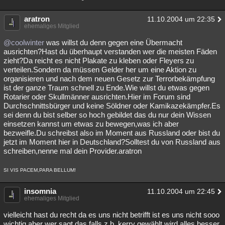
aratron
11.10.2004 um 22:35
ehemaliges Mitglied
@coolwinter
was willst du denn gegen eine Übermacht
ausrichten?Hast du überhaupt verstanden wer die meisten Fäden
zieht?Da reicht es nicht Plakate zu kleben oder Fleyers zu
verteilen.Sondern da müssen Gelder her um eine Aktion zu
organisieren und nach dem neuen Gesetz zur Terrorbekämpfung
ist der ganze Traum schnell zu Ende.Wie willst du etwas gegen
Rotarier oder Skullmänner ausrichten.Hier im Forum sind
Durchschnittsbürger und keine Söldner oder Kamikazekämpfer.Es
sei denn du bist selber so hoch gebildet das du nur dein Wissen
einsetzen kannst um etwas zu bewegen,was ich aber
bezweifle.Du schreibst also im Moment aus Russland oder bist du
jetzt im Moment hier in Deutschland?Solltest du von Russland aus
schreiben,nenne mal dein Provider.aratron
SI VIS PACEM,PARA BELLUM!
insomnia
11.10.2004 um 22:45
ehemaliges Mitglied
vielleicht hast du recht da es uns nicht betrifft ist es uns nicht sooo
wichtig aber wer sagt das falls z.b. kerry gewählt wird alles besser