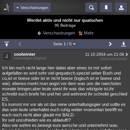
Verschwörungen
Bereiche
Werdet aktiv und nicht nur quatschen
95 Beiträge
Echtzeit
Diskussionen
Blogs
Videos
Statistiken
Verschwörungen
Mehr
Chat
Wiki
Neuigkeiten
2
Seite
1
/ 5
meine Rubriken
coolwinter
11.10.2004 um 21:06
Menschen
Wissenschaft
Politik
Mystery
Kriminalfälle
ehemaliges Mitglied
Diskussionsleiter
Spiritualität
Verschwörungen
Technologie
Ufologie
Ich bin noch nicht lange hier dabei aber eines ist mir sofort
aufgefallen es wird sehr viel gequatsch,speziel ueber Bush und
co,ist er boese oder ist er nicht boese (logisch ist er boese und
Natur
Umfragen
Unterhaltung
wie). ebenso merkt man angst vor dem was uns die naechsten
weitere Rubriken
monate bringen,aber leute wiest ihr was das witzigste ist,ihr
schreibt euch briefe hin und her und wehrend ihr schreibt geschied
Philosophie
Träume
Orte
Esoterik
Literatur
ES.
Es kommt mir vor als ist das reine unterhaltungsgier und sollte es
Astronomie
Helpdesk
Gruppen
Gaming
Filme
das sein leute unterhaltet euch ruhig weiter momentan betrifft es
euch noch nicht aber glaubt mir BALD.
Musik
Clash
Verbesserungen
Allmystery
English
Ihr seit unzufrieden wie es ablaeuft!?
Also wie wehre es,bewegt eure aersche und unternehmt was.
Übersichten