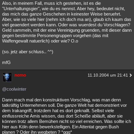
Also, in meinem Fall, muss ich gestehen, ist es die
"Unterhaltungsgier", wie du es nennst. Aber hey, bedeutet nicht,
das mich das ganze Geschehen in keinester Weise beruehrt.
Aber, wie so viele hier (nehm ich doch ma an), glaub ich kaum das
viel geaendert werden kann. Oder was wuerdest du Vorschlagen?
Geld sammeln, mit der eine Vereinigung gruenden, mit dieser dann
gegen bestimmte Personengruppen vorgehen (das mit
Waffengewalt natuerlich) oder wie? O.o
(so. jetz aber schluss.. ^^)
mfG
nemo
11.10.2004 um 21:41
@coolwinter
Dann mach mal den konstruktiven Vorschlag, was man denn
tatkräftig Unternehmen soll. Die ganze Welt hat demonstriert vor
dem Irakangriff, trotzdem hat es dort geknallt. Selbst viele
einflussreiche Amis wissen, das dort Scheiße abläuft, aber sie
können trotz allem Bemühen nicht so viel erreichen. Was sollte ich
hier aus Köln denn bewerkstelligen. Ein Attentat gegen Bush
planen ? Oder ihn wegbeten ? *ggg*