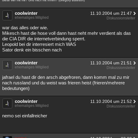
diese vier mit mir? Und mich mit Ihnen? (Gregory Bateson)
coolwinter
11.10.2004 um 21:47
ehemaliges Mitglied
Diskussionsleiter
war das alles oder wie.
Mikesch hast die hose voll dann hast neht mehr verdient als das
die CIA DIR die internetverbindung sperrt.
Leopold bei dir interresiert mich WAS
Sator denk ein bisschen nach
coolwinter
11.10.2004 um 21:51
ehemaliges Mitglied
Diskussionsleiter
jafrael du hast dir den arsch abgefroren, dann komm mal zu mir
nach russland und du weist was frieren heist (frieren/mehrere
bedeutungen)
coolwinter
11.10.2004 um 21:52
ehemaliges Mitglied
Diskussionsleiter
nemo sei einfallreicher