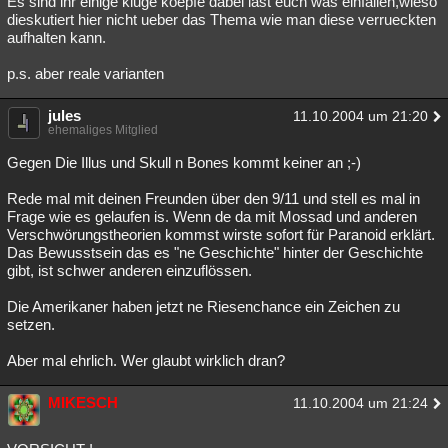
Es sind ihr einige kluge koepfe dabei last euch was einfallen,wieso
dieskutiert hier nicht ueber das Thema wie man diese verrueckten
Besucht
Teilgenommen
Alle
Neue
Geschlossen
aufhalten kann.
Lesenswert
Schlüsselwörter
p.s. aber reale varianten
jules
11.10.2004 um 21:20
ehemaliges Mitglied
Gegen Die Illus und Skull n Bones kommt keiner an ;-)
Rede mal mit deinen Freunden über den 9/11 und stell es mal in
Frage wie es gelaufen is. Wenn de da mit Mossad und anderen
Verschwörungstheorien kommst wirste sofort für Paranoid erklärt.
Das Bewusstsein das es "ne Geschichte" hinter der Geschichte
gibt, ist schwer anderen einzuflössen.
Die Amerikaner haben jetzt ne Riesenchance ein Zeichen zu
setzen.
Aber mal ehrlich. Wer glaubt wirklich dran?
MIKESCH
11.10.2004 um 21:24