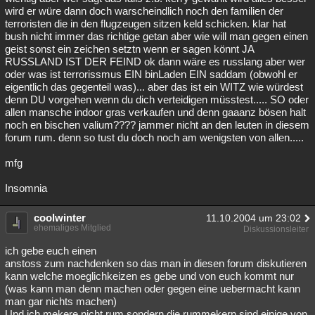
wird er würe dann doch warscheindlich noch den familien der
terroristen die in den flugzeugen sitzen keld schicken. klar hat
bush nicht immer das richtige getan aber wie will man gegen einen
geist sonst ein zeichen setztn wenn er sagen könnt JA
RUSSLAND IST DER FEIND ok dann wäre es russlang aber wer
oder was ist terrorissmus EIN binLaden EIN saddam (obwohl er
eigentlich das gegenteil was)... aber das ist ein WITZ wie würdest
denn DU vorgehen wenn du dich verteidigen müsstest..... SO oder
allen mansche indoor gras verkaufen und denn gaaanz bösen halt
noch en bischen valium???? jammer nicht an den leuten in diesem
forum rum. denn so tust du doch noch am wenigsten von allen.....
mfg
Insomnia
coolwinter
11.10.2004 um 23:02
ehemaliges Mitglied
Diskussionsleiter
ich gebe euch einen
anstoss zum nachdenken so das man in diesen forum diskutieren
kann welche moeglichkeizen es gebe und von euch kommt nur
(was kann man denn machen oder gegen eine uebermacht kann
man gar nichts machen)
Und ich mekere nicht rum sondern die rummekern sind einige von