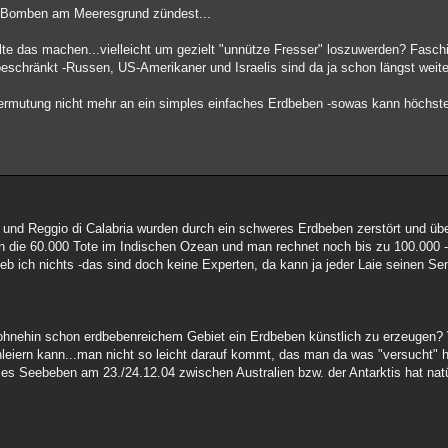
ie Bomben am Meeresgrund zündest...
llte das machen...vielleicht um gezielt "unnütze Fresser" loszuwerden? Fasc
eschränkt -Russen, US-Amerikaner und Israelis sind da ja schon längst weiter
r Vermutung nicht mehr an ein simples einfaches Erdbeben -sowas kann höchst
a und Reggio di Calabria wurden durch ein schweres Erdbeben zerstört und ü
a an die 60.000 Tote im Indischen Ozean und man rechnet noch bis zu 100.000 
 geb ich nichts -das sind doch keine Experten, da kann ja jeder Laie seinen S
hnehin schon erdbebenreichem Gebiet ein Erdbeben künstlich zu erzeugen? V
leiern kann...man nicht so leicht darauf kommt, das man da was "versucht" h
es Seebeben am 23./24.12.04 zwischen Australien bzw. der Antarktis hat nat