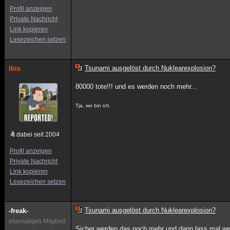
Profil anzeigen
Private Nachricht
Link kopieren
Lesezeichen setzen
Tsunami ausgelöst durch Nuklearexplosion?
Ibis
80000 tote!!! und es werden noch mehr...
Tja, wo bin ich
dabei seit 2004
Profil anzeigen
Private Nachricht
Link kopieren
Lesezeichen setzen
Tsunami ausgelöst durch Nuklearexplosion?
-freak-
ehemaliges Mitglied
Sicher werden das noch mehr und dann lass mal weg