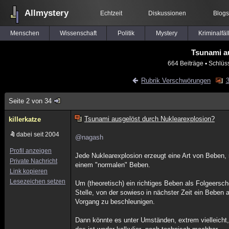
Allmystery
Echtzeit
Diskussionen
Blogs
Menschen
Wissenschaft
Politik
Mystery
Kriminalfäl
Tsunami a
664 Beiträge
▪ Schlüs
Rubrik Verschwörungen
3
Seite 2 von 34
Tsunami ausgelöst durch Nuklearexplosion?
killerkatze
dabei seit 2004
@nagash
Profil anzeigen
Jede Nuklearexplosion erzeugt eine Art von Beben,
Private Nachricht
einem "normalen" Beben.
Link kopieren
Lesezeichen setzen
Um (theoretisch) ein richtiges Beben als Folgeers
Stelle, von der sowieso in nächster Zeit ein Beben 
Vorgang zu beschleunigen.
Dann könnte es unter Umständen, extrem vielleicht