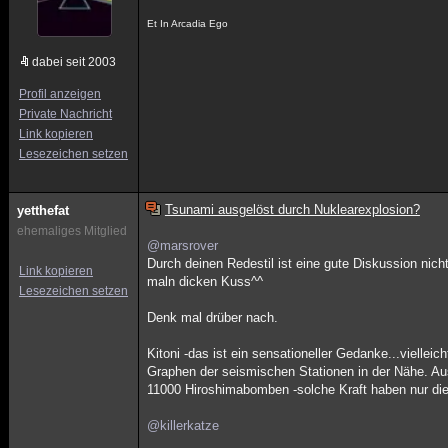
Et In Arcadia Ego
dabei seit 2003
Profil anzeigen
Private Nachricht
Link kopieren
Lesezeichen setzen
Tsunami ausgelöst durch Nuklearexplosion?
yetthefat
ehemaliges Mitglied
@marsrover
Durch deinen Redestil ist eine gute Diskussion nich
Link kopieren
maln dicken Kuss^^
Lesezeichen setzen
Denk mal drüber nach.
Kitoni -das ist ein sensationeller Gedanke...viellei
Graphen der seismischen Stationen in der Nähe. Au
11000 Hiroshimabomben -solche Kraft haben nur di
@killerkatze