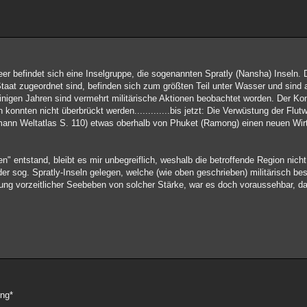
er befindet sich eine Inselgruppe, die sogenannten Spratly (Nansha) Inseln. 
at zugeordnet sind, befinden sich zum größten Teil unter Wasser und sind au
 einigen Jahren sind vermehrt militärische Aktionen beobachtet worden. Der Kon
n konnten nicht überbrückt werden.............bis jetzt: Die Verwüstung der Flu
mann Weltatlas S. 110) etwas oberhalb von Phuket (Ramong) einen neuen Wi
" entstand, bleibt es mir unbegreiflich, weshalb die betroffende Region nicht 
 der sog. Spratly-Inseln gelegen, welche (wie oben geschrieben) militärisch b
rung vorzeitlicher Seebeben von solcher Stärke, war es doch voraussehbar, da
ing*