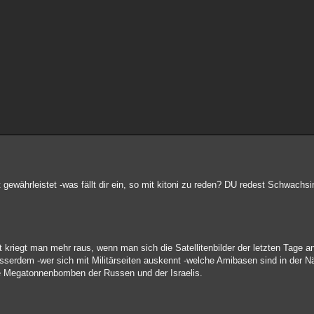
t gewährleistet -was fällt dir ein, so mit kitoni zu reden? DU redest Schwach
cht kriegt man mehr raus, wenn man sich die Satellitenbilder der letzten Tage a
sserdem -wer sich mit Militärseiten auskennt -welche Amibasen sind in der 
e Megatonnenbomben der Russen und der Israelis.