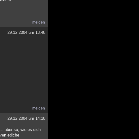
melden
29.12.2004 um 13:48
melden
29.12.2004 um 14:18
...aber so, wie es sich
ren etliche