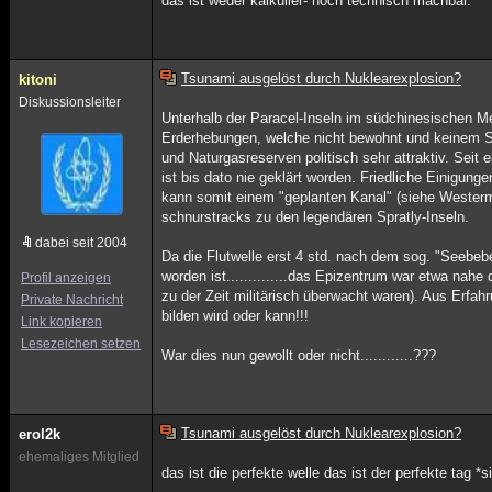
das ist weder kalkulier- noch technisch machbar.
Tsunami ausgelöst durch Nuklearexplosion?
kitoni
Diskussionsleiter
Unterhalb der Paracel-Inseln im südchinesischen Me
Erderhebungen, welche nicht bewohnt und keinem Sta
und Naturgasreserven politisch sehr attraktiv. Seit
ist bis dato nie geklärt worden. Friedliche Einigunge
kann somit einem "geplanten Kanal" (siehe Wester
schnurstracks zu den legendären Spratly-Inseln.
dabei seit 2004
Da die Flutwelle erst 4 std. nach dem sog. "Seebeben
worden ist..............das Epizentrum war etwa nahe
Profil anzeigen
zu der Zeit militärisch überwacht waren). Aus Erfah
Private Nachricht
bilden wird oder kann!!!
Link kopieren
Lesezeichen setzen
War dies nun gewollt oder nicht............???
Tsunami ausgelöst durch Nuklearexplosion?
erol2k
ehemaliges Mitglied
das ist die perfekte welle das ist der perfekte tag *s