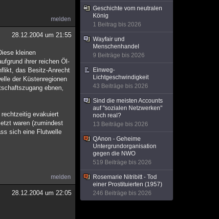
Geschichte vom neutralen
König
melden
1 Beitrag bis 2026
28.12.2004 um 21:55
Wayfair und
Menschenhandel
Diese kleinen
9 Beiträge bis 2026
fgrund ihrer reichen Öl-
flikt, das Besitz-Anrecht
Einweg-
Lichtgeschwindigkeit
twelle der Küstenregionen
43 Beiträge bis 2026
rtschaftszugang ebnen,
Sind die meisten Accounts
auf "sozialen Netzwerken"
rechtzeitig evakuiert
noch real?
esetzt waren (zumindest
13 Beiträge bis 2026
ss sich eine Flutwelle
QAnon - Geheime
Untergrundorganisation
gegen die NWO
519 Beiträge bis 2026
melden
Rosemarie Nitribitt - Tod
einer Prostituierten (1957)
28.12.2004 um 22:05
246 Beiträge bis 2026