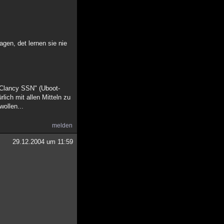
gen, det lernen sie nie
 Clancy SSN" (Uboot-
ich mit allen Mitteln zu
wollen...
melden
29.12.2004 um 11:59