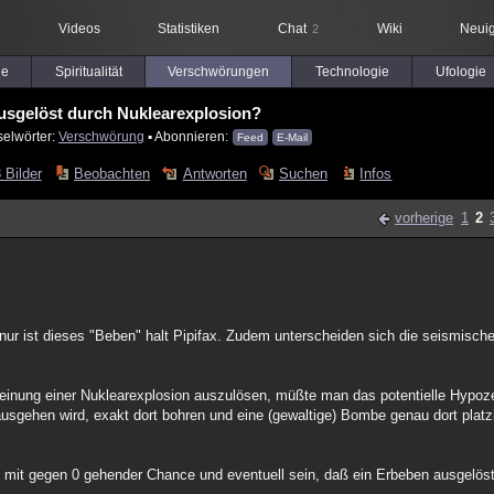
Videos
Statistiken
Chat
Wiki
Neuig
2
le
Spiritualität
Verschwörungen
Technologie
Ufologie
usgelöst durch Nuklearexplosion?
selwörter:
Verschwörung
▪ Abonnieren:
Feed
E-Mail
 Bilder
Beobachten
Antworten
Suchen
Infos
vorherige
1
2
 nur ist dieses "Beben" halt Pipifax. Zudem unterscheiden sich die seismisc
cheinung einer Nuklearexplosion auszulösen, müßte man das potentielle Hypoz
ausgehen wird, exakt dort bohren und eine (gewaltige) Bombe genau dort platz
, mit gegen 0 gehender Chance und eventuell sein, daß ein Erbeben ausgelös