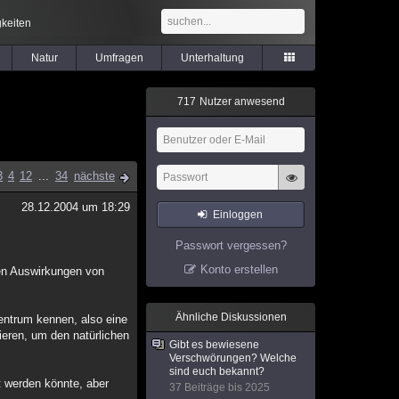
keiten
Natur
Umfragen
Unterhaltung
7
1
7
Nutzer anwesend
3
4
12
...
34
nächste
28.12.2004 um 18:29
Einloggen
Passwort vergessen?
Konto erstellen
hen Auswirkungen von
Ähnliche Diskussionen
entrum kennen, also eine
ieren, um den natürlichen
Gibt es bewiesene
Verschwörungen? Welche
sind euch bekannt?
t werden könnte, aber
37 Beiträge bis 2025