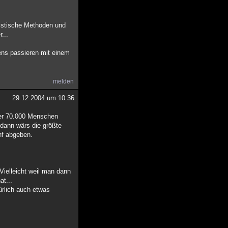
histische Methoden und
...
ens passieren mit einem
melden
29.12.2004 um 10:36
ber 70.000 Menschen
-dann wärs die größte
enf abgeben.
ielleicht weil man dann
at...
ürlich auch etwas