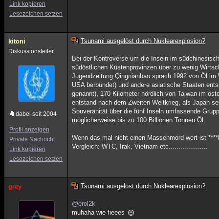
Link kopieren
Lesezeichen setzen
Tsunami ausgelöst durch Nuklearexplosion?
kitoni
Diskussionsleiter
Bei der Kontroverse um die Inseln im südchinesisch
südöstlichen Küstenprovinzen über zu wenig Wirtsc
Jugendzeitung Qingnianbao sprach 1992 von Öl im Wer
USA berbündet) und andere asiatische Staaten entsc
genannt), 170 Kilometer nördlich von Taiwan im os
entstand nach dem Zweiten Weltkrieg, als Japan sein
Souveränität über die fünf Inseln umfassende Grupp
dabei seit 2004
möglicherweise bis zu 100 Billionen Tonnen Öl.
Profil anzeigen
Wenn das mal nicht einen Massenmord wert ist ****bra
Private Nachricht
Vergleich: WTC, Irak, Vietnam etc....................
Link kopieren
Lesezeichen setzen
Tsunami ausgelöst durch Nuklearexplosion?
grey
@erol2k
muhaha wie fieees