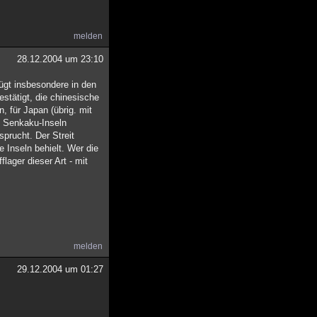
melden
28.12.2004 um 23:10
ügt insbesondere in den
stätigt, die chinesische
, für Japan (übrig. mit
h Senkaku-Inseln
prucht. Der Streit
 Inseln behielt. Wer die
lager dieser Art - mit
melden
29.12.2004 um 01:27