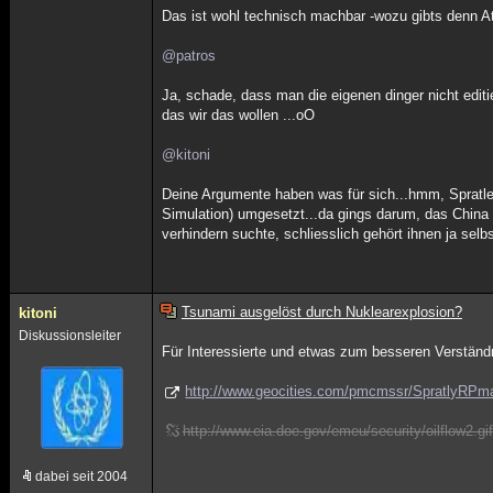
Das ist wohl technisch machbar -wozu gibts denn 
@patros
Ja, schade, dass man die eigenen dinger nicht editi
das wir das wollen ...oO
@kitoni
Deine Argumente haben was für sich...hmm, Spratl
Simulation) umgesetzt...da gings darum, das China 
verhindern suchte, schliesslich gehört ihnen ja sel
Tsunami ausgelöst durch Nuklearexplosion?
kitoni
Diskussionsleiter
Für Interessierte und etwas zum besseren Verständ
http://www.geocities.com/pmcmssr/SpratlyRPm
http://www.eia.doe.gov/emeu/security/oilflow2.gif
dabei seit 2004