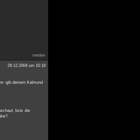
melden
29.12.2004 um 10:18
sinn -gib deinem Kalmund
nschaut, bzw. die
Nähe?