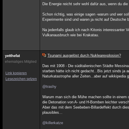
Die Energie reicht sehr wohl dafür aus, wenn du d
Schon richtig, was einige sagen -warum und wer so
Experimente sind und waren ja nicht auf Deutsche b
Na jedenfalls glaub ich nach Kitonis interessante
Vulkanausbruch wie bei Krakatau.
Tsunami ausgelöst durch Nuklearexplosion?
yetthefat
ehemaliges Mitglied
Das mit 1908 - Die süditalienischen Städte Messin
starben hätte ich nicht gedacht...Bis jetzt sinds j
Link kopieren
Naturkatastrophe aller Zeiten...aber auf wikkipedia
Lesezeichen setzen
@trashy
Warum man sich die Mühe machen sollte in einem o
die Detonation von A- und H-Bomben leichter versch
Aber das mit dem Seebeben-Billardeffekt durch dies
plausibles...
@killerkatze