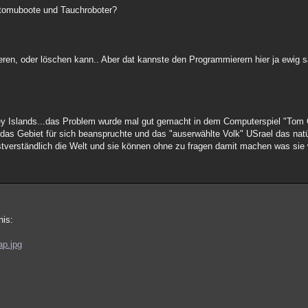
Atomuboote und Tauchroboter?
eren, oder löschen kann.. Aber dat kannste den Programmierern hier ja ewig sa
ey Islands...das Problem wurde mal gut gemacht in dem Computerspiel "Tom
das Gebiet für sich beanspruchte und das "auserwählte Volk" USrael das natürl
bstverständlich die Welt und sie können ohne zu fragen damit machen was sie 
nis:
ap.jpg