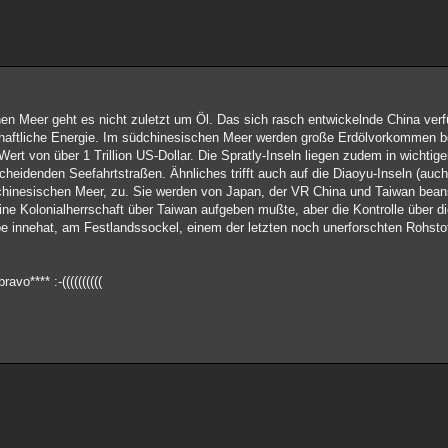
en Meer geht es nicht zuletzt um Öl. Das sich rasch entwickelnde China verf
haftliche Energie. Im südchinesischen Meer werden große Erdölvorkommen be
t von über 1 Trillion US-Dollar. Die Spratly-Inseln liegen zudem in wichtigen
heidenden Seefahrtstraßen. Ähnliches trifft auch auf die Diaoyu-Inseln (auc
tchinesischen Meer, zu. Sie werden von Japan, der VR China und Taiwan beans
e Kolonialherrschaft über Taiwan aufgeben mußte, aber die Kontrolle über die
e innehat, am Festlandssockel, einem der letzten noch unerforschten Rohstoff
vo**** :-((((((((((