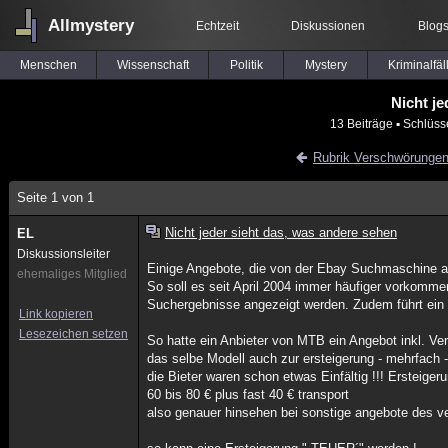
Allmystery
Echtzeit
Diskussionen
Blog
Menschen
Wissenschaft
Politik
Mystery
Kriminalfäl
Nicht je
13 Beiträge
▪ Schlüss
Rubrik Verschwörunge
Seite 1 von 1
Nicht jeder sieht das, was andere sehen
EL
Diskussionsleiter
Einige Angebote, die von der Ebay Suchmaschine ang
ehemaliges Mitglied
So soll es seit April 2004 immer häufiger vorkomm
Suchergebnisse angezeigt werden. Zudem führt ein 
Link kopieren
Lesezeichen setzen
So hatte ein Anbieter von MTB ein Angebot inkl. Ve
das selbe Modell auch zur ersteigerung - mehrfach 
die Bieter waren schon etwas Einfältig !!! Ersteige
60 bis 80 € plus fast 40 € transport
also genauer hinsehen bei sonstige angebote des v