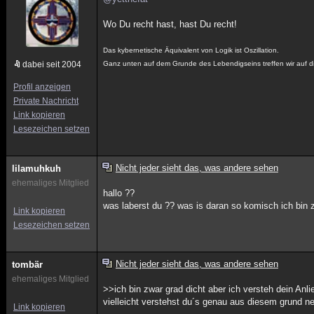
Wo Du recht hast, hast Du recht!
Das kybernetische Äquivalent von Logik ist Oszillation.
dabei seit 2004
Ganz unten auf dem Grunde des Lebendigseins treffen wir auf d
Profil anzeigen
Private Nachricht
Link kopieren
Lesezeichen setzen
Nicht jeder sieht das, was andere sehen
lilamuhkuh
ehemaliges Mitglied
hallo ??
was laberst du ?? was is daran so komisch ich bin z
Link kopieren
Lesezeichen setzen
Nicht jeder sieht das, was andere sehen
tombär
ehemaliges Mitglied
>>ich bin zwar grad dicht aber ich versteh dein Anl
vielleicht verstehst du´s genau aus diesem grund 
Link kopieren