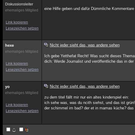
Diskussionsleiter
eine Hilfe geben und dafür Dümmliche Kommentare 
ehemaliges Mitglied
Link kopieren
Lesezeichen setzen
Nicht jeder sieht das, was andere sehen
hexe
ehemaliges Mitglied
Ich gebe Yetthefat Recht! Was sucht dieses Thema
dich: Werde Journalist und veröffentliche das in der
Link kopieren
Lesezeichen setzen
Nicht jeder sieht das, was andere sehen
yo
ehemaliges Mitglied
zu dem titel fällt mir nur ein altes kinderspiel ein:
ich sehe was, was du ncith siehst, und das ist grün
Link kopieren
der schimmel im bad? der et in mamas küche? das 
Lesezeichen setzen