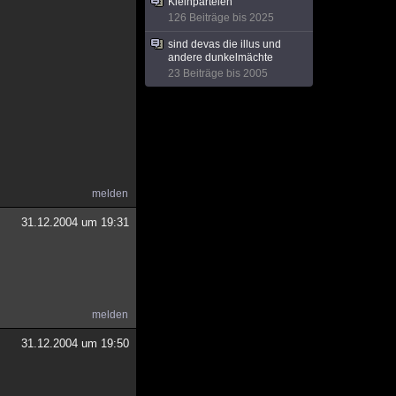
Kleinparteien
126 Beiträge bis 2025
sind devas die illus und
andere dunkelmächte
23 Beiträge bis 2005
melden
31.12.2004 um 19:31
melden
31.12.2004 um 19:50