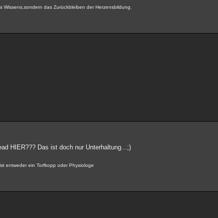
 des Wissens,sondern das Zurückbleiben der Herzensbildung.
ead HIER??? Das ist doch nur Unterhaltung...;)
ist entweder ein Torfkopp oder Physiologe