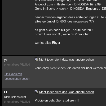
so kann eine Ersteigerung " TEUER´" werden !
Angebot zum mitbieten bei - DINGSDA- für 9.99
Gehe in Suche > nach > -DINGSDA- Ergebnis : -DIN
beobachtungen ergaben dass ersteigerungen zu teue
altes gerümpel für 60% des neupreises ???
es geht auch noch billiger , Kaufe posten !
5 zum Preis von 3 , wenn du 2 brauchst
wer ist alles Ebyer
Nicht jeder sieht das, was andere sehen
yo
ehemaliges Mitglied
kann ebay nicht leiden. die daten der user werden al
Link kopieren
Lesezeichen setzen
Nicht jeder sieht das, was andere sehen
EL
Diskussionsleiter
Probieren geht über Studieren !!!
ehemaliges Mitglied