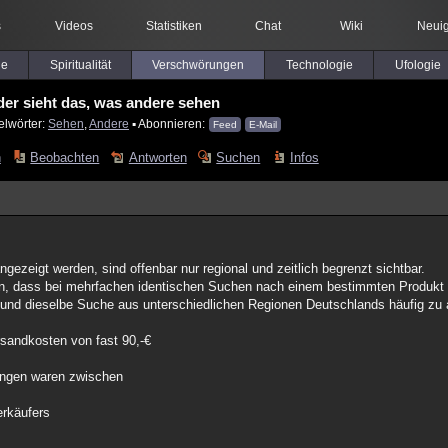
s
Videos
Statistiken
Chat
Wiki
Neuig
le
Spiritualität
Verschwörungen
Technologie
Ufologie
der sieht das, was andere sehen
elwörter:
Sehen
,
Andere
▪ Abonnieren:
Feed
E-Mail
n
Beobachten
Antworten
Suchen
Infos
ezeigt werden, sind offenbar nur regional und zeitlich begrenzt sichtbar.
en, dass bei mehrfachen identischen Suchen nach einem bestimmten Produkt 
und dieselbe Suche aus unterschiedlichen Regionen Deutschlands häufig zu 
rsandkosten von fast 90,-€
-
rungen waren zwischen
erkäufers