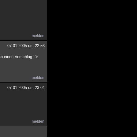
melden
07.01.2005 um 22:56
b einen Vorschlag für
melden
07.01.2005 um 23:04
melden