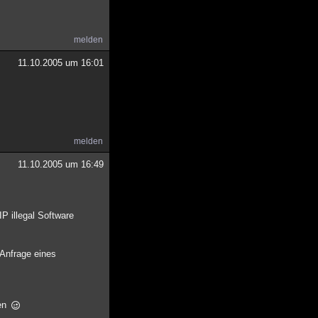
melden
11.10.2005 um 16:01
melden
11.10.2005 um 16:49
IP illegal Software
Anfrage eines
ken