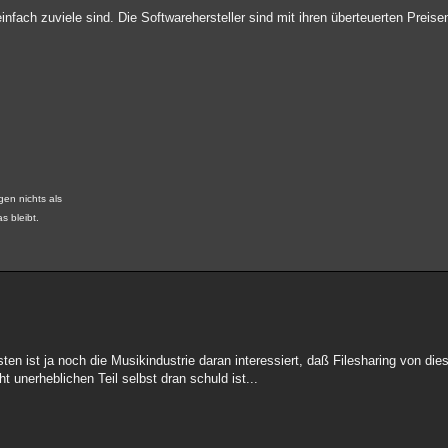
nfach zuviele sind. Die Softwarehersteller sind mit ihren überteuerten Preise
gen nichts als
s bleibt.
ten ist ja noch die Musikindustrie daran interessiert, daß Filesharing von di
t unerheblichen Teil selbst dran schuld ist...