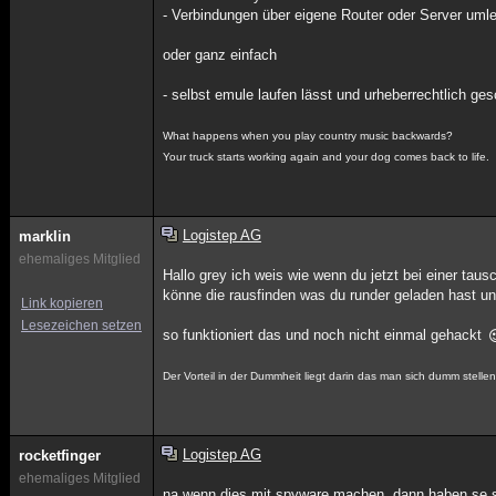
- Verbindungen über eigene Router oder Server umle
oder ganz einfach
- selbst emule laufen lässt und urheberrechtlich ge
What happens when you play country music backwards?
Your truck starts working again and your dog comes back to life.
Logistep AG
marklin
ehemaliges Mitglied
Hallo grey ich weis wie wenn du jetzt bei einer ta
könne die rausfinden was du runder geladen hast und
Link kopieren
Lesezeichen setzen
so funktioniert das und noch nicht einmal gehackt
Der Vorteil in der Dummheit liegt darin das man sich dumm stell
Logistep AG
rocketfinger
ehemaliges Mitglied
na wenn dies mit spyware machen, dann haben se s