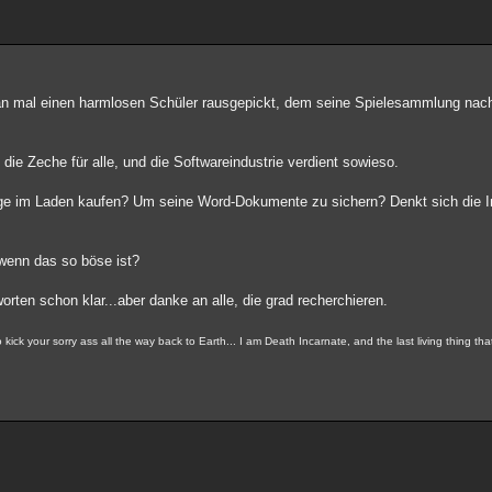
an mal einen harmlosen Schüler rausgepickt, dem seine Spielesammlung nac
t die Zeche für alle, und die Softwareindustrie verdient sowieso.
 im Laden kaufen? Um seine Word-Dokumente zu sichern? Denkt sich die Ind
wenn das so böse ist?
orten schon klar...aber danke an alle, die grad recherchieren.
ick your sorry ass all the way back to Earth... I am Death Incarnate, and the last living thing th