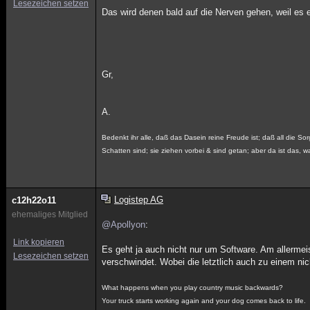
Lesezeichen setzen
Das wird denen bald auf die Nerven gehen, weil es ei
Gr,
A.
Bedenkt ihr alle, daß das Dasein reine Freude ist; daß all die Sor
Schatten sind; sie ziehen vorbei & sind getan; aber da ist das, wa
Logistep AG
c12h22o11
ehemaliges Mitglied
@Apollyon
:
Link kopieren
Es geht ja auch nicht nur um Software. Am allermeis
Lesezeichen setzen
verschwindet. Wobei die letztlich auch zu einem nich
What happens when you play country music backwards?
Your truck starts working again and your dog comes back to life.