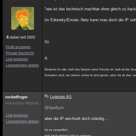
"wie ist das technisch machbar ohne gleich zu hac
Im Edoneky/Emule- Netz kann man doch die IP sehe
dabei seit 2005
Gr,
Profil anzeigen
Private Nachricht
A.
Link kopieren
Lesezeichen setzen
Bedenkt ihr alle, daß das Dasein reine Freude ist; daß all die Sor
Schatten sind; sie ziehen vorbei & sind getan; aber da ist das, wa
Logistep AG
rocketfinger
ehemaliges Mitglied
@Apollyon
Link kopieren
aber die IP wechselt doch ständig....
Lesezeichen setzen
Ist es verwerflich,
sich nach einem Licht zu sehnen,