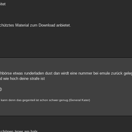
itet
schütztes Material zum Download anbietet.
uschbörse etwas runderladen dust dan wirdt eine nummer bei emule zurück gel
 wie hoch deine strafe ist
en kann denn das gegenteil ist schon schwer genug.(General Kater)
chönen ärger am hals....