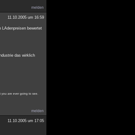
melden
11.10.2005 um 16:59
h LAdenpreisen bewertet
ustrie das wirklich
at you are ever going to see.
melden
11.10.2005 um 17:05