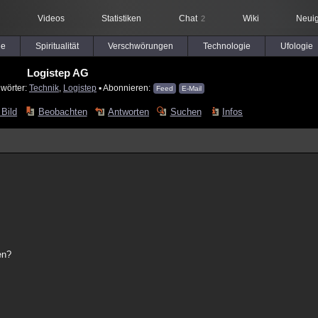
Videos
Statistiken
Chat
Wiki
Neuig
2
le
Spiritualität
Verschwörungen
Technologie
Ufologie
Logistep AG
lwörter:
Technik
,
Logistep
▪ Abonnieren:
Feed
E-Mail
 Bild
Beobachten
Antworten
Suchen
Infos
en?