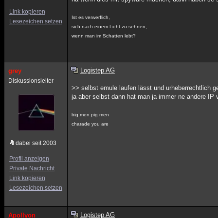
Link kopieren
Ist es verwerflich,
Lesezeichen setzen
sich nach einem Licht zu sehnen,
wenn man im Schatten lebt?
Logistep AG
grey
Diskussionsleiter
>> selbst emule laufen lässt und urheberrechtlich 
ja aber selbst dann hat man ja immer ne andere IP 
big men pig men
charade you are
dabei seit 2003
Profil anzeigen
Private Nachricht
Link kopieren
Lesezeichen setzen
Logistep AG
Apollyon