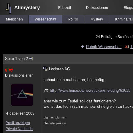
Allmystery
Echtzeit
Diskussionen
Blogs
Menschen
Wissenschaft
Politik
Mystery
Kriminalfäl
24 Beiträge
▪ Schlüsse
Rubrik Wissenschaft
1
Seite 1 von 2
Logistep AG
grey
Diskussionsleiter
schaut euch mal das an, bös heftig:
http://www.heise.de/newsticker/meldung/63635
aber wie zum Teufel soll das funtionieren?
wie ist das technisch machbar ohne gleich zu hack
dabei seit 2003
big men pig men
Profil anzeigen
charade you are
Private Nachricht