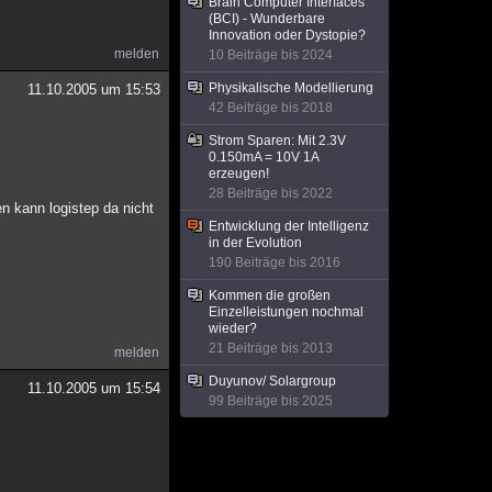
Brain Computer Interfaces
(BCI) - Wunderbare
Innovation oder Dystopie?
melden
10 Beiträge bis 2024
Physikalische Modellierung
11.10.2005 um 15:53
42 Beiträge bis 2018
Strom Sparen: Mit 2.3V
0.150mA = 10V 1A
erzeugen!
28 Beiträge bis 2022
en kann logistep da nicht
Entwicklung der Intelligenz
in der Evolution
190 Beiträge bis 2016
Kommen die großen
Einzelleistungen nochmal
wieder?
21 Beiträge bis 2013
melden
Duyunov/ Solargroup
11.10.2005 um 15:54
99 Beiträge bis 2025