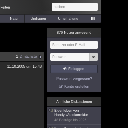
keiten
Natur
Umfragen
Unterhaltung
8
7
6
Nutzer anwesend
1
2
nächste
11.10.2005 um 15:48
Einloggen
Passwort vergessen?
Konto erstellen
Ähnliche Diskussionen
Eigenleben von
Handys/Autokorrektur
48 Beiträge bis 2026