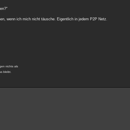
ken?"
n, wenn ich mich nicht täusche. Eigentlich in jedem P2P Netz.
gen nichts als
s bleibt.