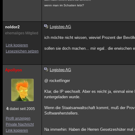
wenn man im Schatten lebt?
Logistep AG
noldor2
ehemaliges Mitglied
ich möchte nicht wissen, wieviel Prozent der Bevölk
Link kopieren
sollen sie doch machen... mir egal.. die erwischen eh
Lesezeichen setzen
Logistep AG
Apollyon
@ rocketfinger
Klar, die IP wechselt. Aber es reicht ja, einmal ein
runtergeladen wurde.
Wenn die Staatsanwaltschaft kommt, muß der Provi
dabei seit 2005
Softwareherstellers.
Profil anzeigen
Private Nachricht
Na immerhin: Haben die Herren Gesetzeshüter mal 
Link kopieren