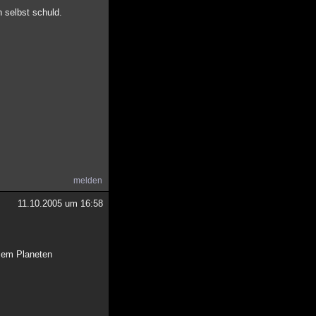
n selbst schuld.
melden
11.10.2005 um 16:58
esem Planeten