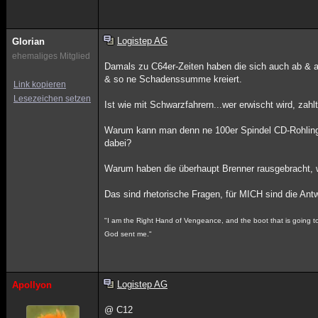
Logistep AG
Glorian
ehemaliges Mitglied
Damals zu C64er-Zeiten haben die sich auch ab & 
& so ne Schadenssumme kreiert.
Link kopieren
Lesezeichen setzen
Ist wie mit Schwarzfahrern...wer erwischt wird, zahl
Warum kann man denn ne 100er Spindel CD-Rohlinge
dabei?
Warum haben die überhaupt Brenner rausgebracht, 
Das sind rhetorische Fragen, für MICH sind die Antw
"I am the Right Hand of Vengeance, and the boot that is going to k
God sent me."
Logistep AG
Apollyon
@ C12