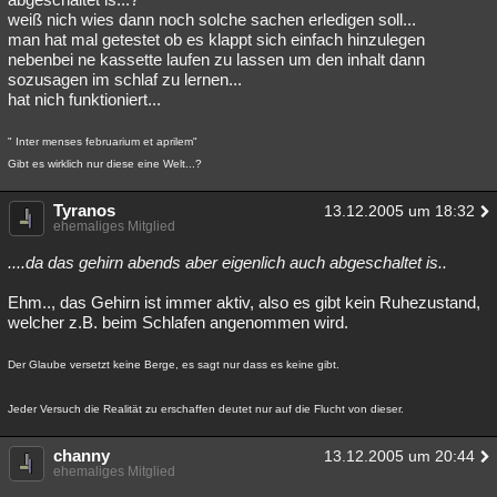
weiß nich wies dann noch solche sachen erledigen soll...
man hat mal getestet ob es klappt sich einfach hinzulegen
nebenbei ne kassette laufen zu lassen um den inhalt dann
sozusagen im schlaf zu lernen...
hat nich funktioniert...
" Inter menses februarium et aprilem"
Gibt es wirklich nur diese eine Welt...?
Tyranos
13.12.2005 um 18:32
ehemaliges Mitglied
....da das gehirn abends aber eigenlich auch abgeschaltet is..
Ehm.., das Gehirn ist immer aktiv, also es gibt kein Ruhezustand,
welcher z.B. beim Schlafen angenommen wird.
Der Glaube versetzt keine Berge, es sagt nur dass es keine gibt.
Jeder Versuch die Realität zu erschaffen deutet nur auf die Flucht von dieser.
channy
13.12.2005 um 20:44
ehemaliges Mitglied