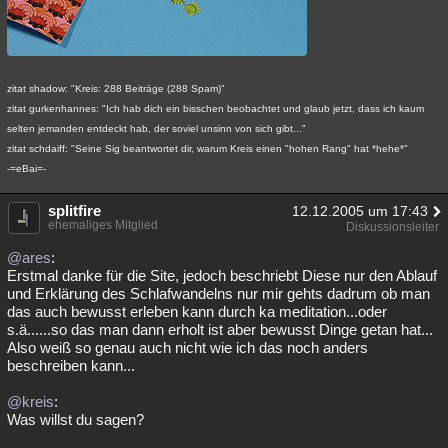
zitat shadow: "Kreis: 288 Beiträge (288 Spam)"
zitat gurkenhannes: "Ich hab dich ein bisschen beobachtet und glaub jetzt, dass ich kaum
selten jemanden entdeckt hab, der soviel unsinn von sich gibt..."
zitat schdaiff: "Seine Sig beantwortet dir, warum Kreis einen "hohen Rang" hat *hehe*"
-=eBai=-
splitfire
12.12.2005 um 17:43
ehemaliges Mitglied
Diskussionsleiter
@ares
:
Erstmal danke für die Site, jedoch beschriebt Diese nur den Ablauf
und Erklärung des Schlafwandelns nur mir gehts dadrum ob man
das auch bewusst erleben kann durch ka meditation...oder
s.ä......so das man dann erholt ist aber bewusst Dinge getan hat...
Also weiß so genau auch nicht wie ich das noch anders
beschreiben kann...
@kreis
:
Was willst du sagen?