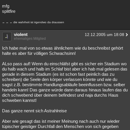
mfg
splitfire
← ← ← die wahrheit ist irgendwo da draussen
violent
12.12.2005 um 18:08
ehemaliges Mitglied
Ich habe mal von so etwas ähnlichem wie du beschreibst gehört
halte es aber für völligen Schwachsinn!
ALso pass auf! Wenn du einschläfst gibt es sicher ein Stadium wo
du halb wach und halb im Schlaf bist aber ich hab mal gelesen das
gerade in diesem Stadium (es ist schon fast peinlich das zu
schreiben) die Seele den körper verlassen könnte und wie du
sagst z.B. bestimmte Handlungsabläufe beeinflussen bzw. selber
handeln kann! Das ganze würde dann daraus hinaus laufen das du
dich schwebend über deinem befindest und naja durchs Haus
schweben kannst!
Das ganze nennt sich Astrahlreise
Aber wie gesagt das ist meiner Meinung nach auch nur wieder
tüpischer geistiger Durchfall den Menschen von sich gegeben