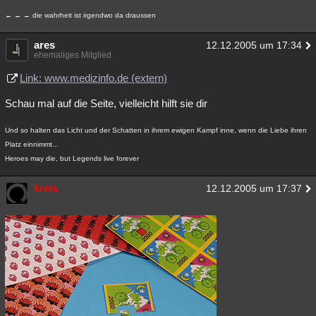
Besucht
Teilgenommen
Alle
Neue
Geschlossen
← ← ← die wahrheit ist irgendwo da draussen
Lesenswert
Schlüsselwörter
ares
12.12.2005 um 17:34
ehemaliges Mitglied
Link: www.medizinfo.de (extern)
Schau mal auf die Seite, vielleicht hilft sie dir
Und so halten das Licht und der Schatten in ihrem ewigen Kampf inne, wenn die Liebe ihren
Platz einnimmt...
Heroes may die, but Legends live forever
kreis
12.12.2005 um 17:37