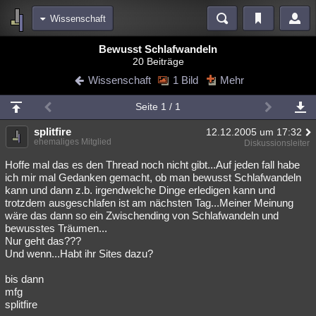
Wissenschaft
Bereiche
Bewusst Schlafwandeln
20 Beiträge
Echtzeit
Diskussionen
Blogs
Videos
Statistiken
Wissenschaft
1 Bild
Mehr
Chat
Wiki
Neuigkeiten
Seite 1 / 1
meine Rubriken
splitfire
12.12.2005 um 17:32
Menschen
Wissenschaft
Politik
Mystery
Kriminalfälle
ehemaliges Mitglied
Diskussionsleiter
Spiritualität
Verschwörungen
Technologie
Ufologie
Hoffe mal das es den Thread noch nicht gibt...Auf jeden fall habe
ich mir mal Gedanken gemacht, ob man bewusst Schlafwandeln
kann und dann z.b. irgendwelche Dinge erledigen kann und
Natur
Umfragen
Unterhaltung
trotzdem ausgeschlafen ist am nächsten Tag...Meiner Meinung
weitere Rubriken
wäre das dann so ein Zwischending von Schlafwandeln und
bewusstes Träumen...
Philosophie
Träume
Orte
Esoterik
Literatur
Nur geht das???
Und wenn...Habt ihr Sites dazu?
Astronomie
Helpdesk
Gruppen
Gaming
Filme
bis dann
Musik
Clash
Verbesserungen
Allmystery
English
mfg
splitfire
Übersichten