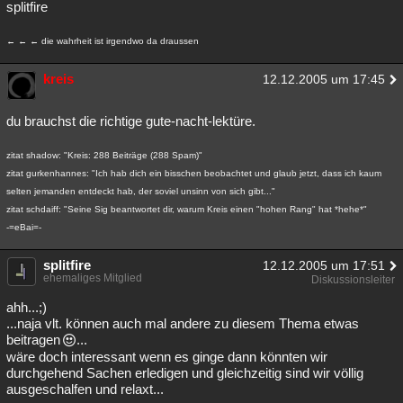
splitfire
← ← ← die wahrheit ist irgendwo da draussen
kreis
12.12.2005 um 17:45
du brauchst die richtige gute-nacht-lektüre.
zitat shadow: "Kreis: 288 Beiträge (288 Spam)"
zitat gurkenhannes: "Ich hab dich ein bisschen beobachtet und glaub jetzt, dass ich kaum
selten jemanden entdeckt hab, der soviel unsinn von sich gibt..."
zitat schdaiff: "Seine Sig beantwortet dir, warum Kreis einen "hohen Rang" hat *hehe*"
-=eBai=-
splitfire
12.12.2005 um 17:51
ehemaliges Mitglied
Diskussionsleiter
ahh...;)
...naja vlt. können auch mal andere zu diesem Thema etwas
beitragen
...
wäre doch interessant wenn es ginge dann könnten wir
durchgehend Sachen erledigen und gleichzeitig sind wir völlig
ausgeschalfen und relaxt...