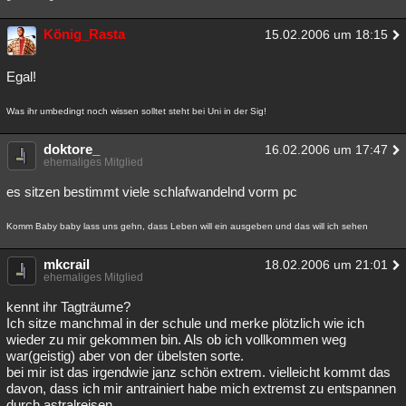
König_Rasta
15.02.2006 um 18:15
Egal!
Was ihr umbedingt noch wissen solltet steht bei Uni in der Sig!
doktore_
16.02.2006 um 17:47
ehemaliges Mitglied
es sitzen bestimmt viele schlafwandelnd vorm pc
Komm Baby baby lass uns gehn, dass Leben will ein ausgeben und das will ich sehen
mkcrail
18.02.2006 um 21:01
ehemaliges Mitglied
kennt ihr Tagträume?
Ich sitze manchmal in der schule und merke plötzlich wie ich
wieder zu mir gekommen bin. Als ob ich vollkommen weg
war(geistig) aber von der übelsten sorte.
bei mir ist das irgendwie janz schön extrem. vielleicht kommt das
davon, dass ich mir antrainiert habe mich extremst zu entspannen
durch astralreisen.