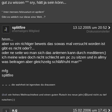
gut zu wissen ^^ sry, hätt ja sein könn...
" Inter menses februarium et aprilem"
Gibt es wirklich nur diese eine Welt...?
splitfire
13.12.2005 um 20:52
ehemaliges Mitglied
Diskussionsleiter
hmm...
aber so ein richtiger beweis das sowas mal versucht worden ist
gibt es nicht oder?...
oder ne seite wo man sich das anlernen kann durch meditieren;)
ich meine wäre doch nicht schlecht am pc zu sitzen und in allmy
was beitragen aber gleichzeitg schläft/ruht man^^
mfg
splitfire
← ← ← die wahrheit ist irgendwo da draussen
@all
: ein frohes Weihnachtsfest und einen guten Rutsch ins neue jahr;)
(und nicht zu tief
rutschen;) )
a.g
15.02.2006 um 17:41