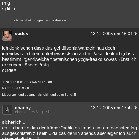
mfg
splitfire
← ← ← die wahrheit ist irgendwo da draussen
codex
13.12.2005 um 16:01
ich denk schon dass das geht!!!schlafwandeln hatt doch
irgendwas mit dem unterbewusstsein zu tun!!!also denk ich ,dass
bestimmt irgendwelche tibetanischen yoga-freaks sowas künstlich
erzeugen können!!!mfg
cOdeX
JESUS ROCKS!!!SATAN SUCKS!!!
NAZIS SIND DOOF!!!
Lieber arm und gesund, als reich und beim Bund!!!!
channy
13.12.2005 um 17:42
ehemaliges Mitglied
sicherlich...
es is doch so das der körper "schlafen" muss um am nächsten tag
ausgeschlafen zu sein....da das gehirn abends aber eigenlich auch
abgeschaltet is...?