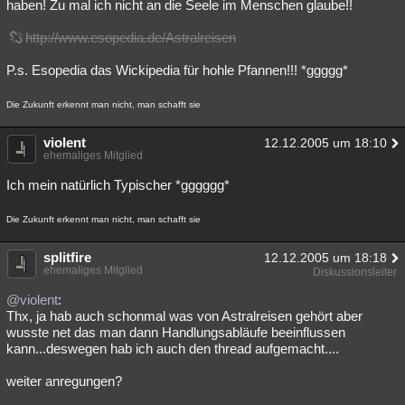
haben! Zu mal ich nicht an die Seele im Menschen glaube!!
http://www.esopedia.de/Astralreisen
P.s. Esopedia das Wickipedia für hohle Pfannen!!! *ggggg*
Die Zukunft erkennt man nicht, man schafft sie
violent
12.12.2005 um 18:10
ehemaliges Mitglied
Ich mein natürlich Typischer *gggggg*
Die Zukunft erkennt man nicht, man schafft sie
splitfire
12.12.2005 um 18:18
ehemaliges Mitglied
Diskussionsleiter
@violent
:
Thx, ja hab auch schonmal was von Astralreisen gehört aber
wusste net das man dann Handlungsabläufe beeinflussen
kann...deswegen hab ich auch den thread aufgemacht....
weiter anregungen?