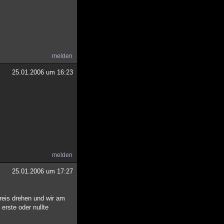
melden
25.01.2006 um 16:23
melden
25.01.2006 um 17:27
kreis drehen und wir am
erste oder nullte