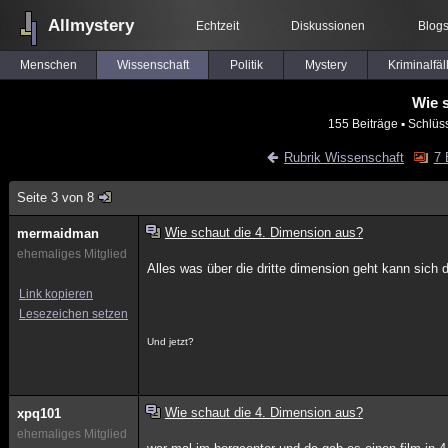
Allmystery
Echtzeit
Diskussionen
Blog
Menschen
Wissenschaft
Politik
Mystery
Kriminalfäl
Wie 
155 Beiträge
▪ Schlüs
Rubrik Wissenschaft
7 
Seite 3 von 8
Wie schaut die 4. Dimension aus?
mermaidman
ehemaliges Mitglied
Alles was über die dritte dimension geht kann sich 
Link kopieren
Lesezeichen setzen
Und jetzt?
Wie schaut die 4. Dimension aus?
xpq101
ehemaliges Mitglied