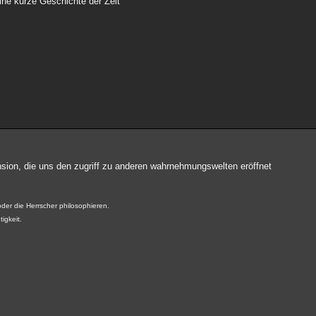
ine kurze Geschichte der Zeit“
ension, die uns den zugriff zu anderen wahrnehmungswelten eröffnet
der die Herrscher philosophieren.
tigkeit.