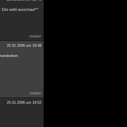
er 11te wohl ausschaut^^
melden
25.01.2006 um 19:49
mmendenken.
melden
25.01.2006 um 19:52