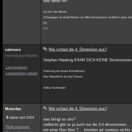
was denkt ihr?
Ich bin die Macht.
Schweigen ist Gold,Reden ist Silber,Schwatzen ist Blech,aber m
(\/)
(°°)
Wie schaut die 4. Dimension aus?
calimero
ehemaliges Mitglied
Stephen Hawking KANN SICH KEINE Dimensionen vo
Link kopieren
Ordnung ist etwas Künstliches.
Lesezeichen setzen
Das Natürliche ist das Chaos.
Arthur Schnitzler
Wie schaut die 4. Dimension aus?
Motorfan
dabei seit 2004
was bringt es uns?
vielleicht gibt es ja auch nur die 3-4 dimensionen...
Profil anzeigen
mit einer 5ten 6ten 7.... könnten wir sowieso nichts 