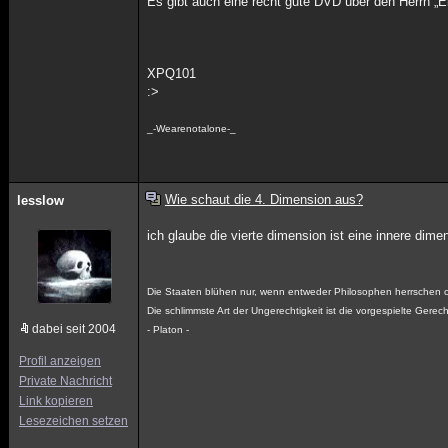
Es gibt auch eine recht gute DVD über den Herrn „E
XPQ101
:>
_-Wearenotalone-_
Wie schaut die 4. Dimension aus?
lesslow
ich glaube die vierte dimension ist eine innere dim
Die Staaten blühen nur, wenn entweder Philosophen herrschen o
Die schlimmste Art der Ungerechtigkeit ist die vorgespielte Gerech
dabei seit 2004
- Platon -
Profil anzeigen
Private Nachricht
Link kopieren
Lesezeichen setzen