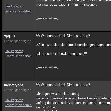
war mal im borgcenter und da gab es einen film in 4
man war so zu sagen im film mit integriert
Link kopieren
Lesezeichen setzen
_-Wearenotalone-_
Wie schaut die 4. Dimension aus?
xpq101
ehemaliges Mitglied
>Alles was über die dritte dimension geht kann sic
Link kopieren
falsch, stephen hawkin mal lesen!!!
Lesezeichen setzen
_-Wearenotalone-_
Wie schaut die 4. Dimension aus?
meisteryoda
ehemaliges Mitglied
aba irgendwas ist nicht richtig
wenn wir irgenwas bewegen, bewegt es sich jeder tei
Link kopieren
anfang des stabes die zeit dehnen oder anhalten müs
Lesezeichen setzen
demension ist