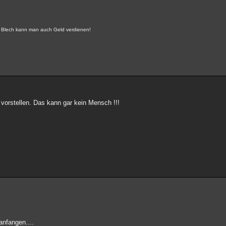
it Blech kann man auch Geld verdienen!
rstellen. Das kann gar kein Mensch !!!
anfangen....