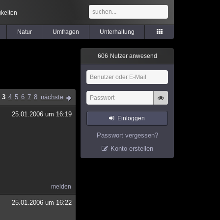
keiten
Natur
Umfragen
Unterhaltung
6
0
6
Nutzer anwesend
3
4
5
6
7
8
nächste
25.01.2006 um 16:19
Einloggen
Passwort vergessen?
Konto erstellen
melden
25.01.2006 um 16:22