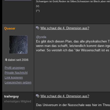
Schweigen ist Gold,Reden ist Silber,Schwatzen ist Blech,aber m
(\/)
(°°)
Wie schaut die 4. Dimension aus?
Quaoar
@yoda
Es gibt doch diesen Plan, das alle physikalischen 
wenn man das schafft, letztendlich kommt dann irge
vorher. So versteh ich das "der Wissenschaft ist e
dabei seit 2006
Profil anzeigen
Private Nachricht
Link kopieren
Lesezeichen setzen
Wie schaut die 4. Dimension aus?
trailerguy
ehemaliges Mitglied
Das Universum in der Nussschale was hier im Threa