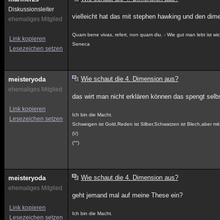
Diskussionsleiter
vielleicht hat das mit stephen hawking und den dime
ehemaliges Mitglied
Quam bene vivas, refert, non quam diu. - Wie gut man lebt ist wich
Link kopieren
Seneca
Lesezeichen setzen
Wie schaut die 4. Dimension aus?
meisteryoda
ehemaliges Mitglied
das wirt man nicht erklären können das spengt se
Link kopieren
Ich bin die Macht.
Lesezeichen setzen
Schweigen ist Gold,Reden ist Silber,Schwatzen ist Blech,aber m
(\/)
(°°)
Wie schaut die 4. Dimension aus?
meisteryoda
ehemaliges Mitglied
geht jemand mal auf meine These ein?
Link kopieren
Ich bin die Macht.
Lesezeichen setzen