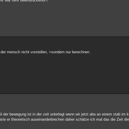
-d! war sehr beeindruckend!!!
h der mensch nicht vorstellen, >sondern nur berechnen.
l der bewegung ist in der zeit unterlegt wenn wir jetzt aba an einem stab im 
te er theoretisch auseinanderbrechen daher schätze ich mal das die Zeit die 