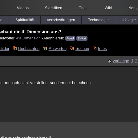
s
Videos
Statistiken
Chat
Wiki
Neuig
le
Spiritualität
Verschwörungen
Technologie
Ufologie
schaut die 4. Dimension aus?
selwörter:
4te Dimension
▪ Abonnieren:
Feed
E-Mail
Bilder
Beobachten
Antworten
Suchen
Infos
vorherige
1
2
der mensch nicht vorstellen, sondern nur berechnen.