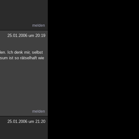
melden
25.01.2006 um 20:19
en. Ich denk mir, selbst
sum ist so rätselhaft wie
melden
25.01.2006 um 21:20