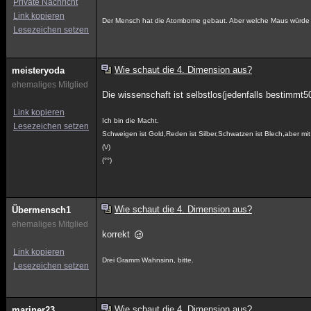
Private Nachricht
Link kopieren
Der Mensch hat die Atombome gebaut. Aber welche Maus würde
Lesezeichen setzen
Wie schaut die 4. Dimension aus?
meisteryoda
ehemaliges Mitglied
Die wissenschaft ist selbstlos(jedenfalls bestimmt5
Link kopieren
Ich bin die Macht.
Lesezeichen setzen
Schweigen ist Gold,Reden ist Silber,Schwatzen ist Blech,aber m
(\/)
(°°)
Wie schaut die 4. Dimension aus?
Übermensch1
ehemaliges Mitglied
korrekt
Link kopieren
Drei Gramm Wahnsinn, bitte.
Lesezeichen setzen
Wie schaut die 4. Dimension aus?
mariner23