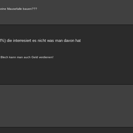
 eine Mausefalle bauen???
0%) die interresiert es nicht was man davon hat
it Blech kann man auch Geld verdienen!