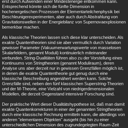
erst durch Aufwenden einer Mindestenergie entkommen kann.
Entsprechend könnte sich die fünfte Dimension in
hochenergetischen Prozessen der Elementarteilchenphysik bei
Beschleunigerexperimenten, aber auch durch Abstrahlung von
Gravitationswellen in der Energiebilanz von Supernovaexplosionen
bemerkbar machen.
Als klassische Theorien lassen sich diese klar unterscheiden. Als
exakte Quantentheorien sind sie aber vermutlich durch Variation
gewisser Parameter (Vakuumerwartungswerte von masselosen
Skalarfeldern, genannt Moduli) kontinuierlich miteinander
verbunden. String-Dualitäten führen also zu der Vorstellung eines
Kontinuums von Stringtheorien (genannt Moduliraum), deren
Analyse uns aber derzeit nur in gewissen Grenzfällen möglich ist,
in denen die exakte Quantentheorie gut genug durch eine
klassische Beschreibung angenähert werden kann. Solche
Grenzfälle sind, neben den fünf klassischen Superstring-Theorien
und der M-Theorie, eine Vielzahl von niedrigerdimensionalen
Modellen, die derzeit Gegenstand intensiver Forschung sind.
Der praktische Wert dieser Dualitätshypothese ist, daß man damit
exakte Quantenkorrekturen in einer der genannten Stringtheorien
durch eine klassische Rechnung ermitteln kann, die allerdings von
anderen "elementaren Objekten" ausgeht (bis hin zu einer
unterschiedlichen Dimension des zugrundegelegten Raum-Zeit