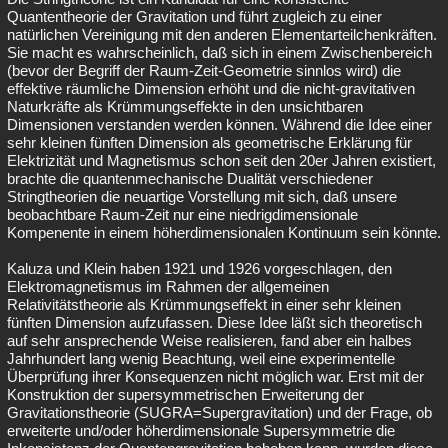
Quantentheorie der Gravitation und führt zugleich zu einer
natürlichen Vereinigung mit den anderen Elementarteilchenkräften.
Sie macht es wahrscheinlich, daß sich in einem Zwischenbereich
(bevor der Begriff der Raum-Zeit-Geometrie sinnlos wird) die
effektive räumliche Dimension erhöht und die nicht-gravitativen
Naturkräfte als Krümmungseffekte in den unsichtbaren
Dimensionen verstanden werden können. Während die Idee einer
sehr kleinen fünften Dimension als geometrische Erklärung für
Elektrizität und Magnetismus schon seit den 20er Jahren existiert,
brachte die quantenmechanische Dualität verschiedener
Stringtheorien die neuartige Vorstellung mit sich, daß unsere
beobachtbare Raum-Zeit nur eine niedrigdimensionale
Kompenente in einem höherdimensionalen Kontinuum sein könnte.
Kaluza und Klein haben 1921 und 1926 vorgeschlagen, den
Elektromagnetismus im Rahmen der allgemeinen
Relativitätstheorie als Krümmungseffekt in einer sehr kleinen
fünften Dimension aufzufassen. Diese Idee läßt sich theoretisch
auf sehr ansprechende Weise realisieren, fand aber ein halbes
Jahrhundert lang wenig Beachtung, weil eine experimentelle
Überprüfung ihrer Konsequenzen nicht möglich war. Erst mit der
Konstruktion der supersymmetrischen Erweiterung der
Gravitationstheorie (SUGRA=Supergravitation) und der Frage, ob
erweiterte und/oder höherdimensionale Supersymmetrie die