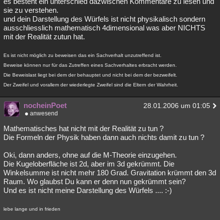
es besteht ein unterschied dazwischen Kommentare zu lesen und
sie zu verstehen.
Besucht
Teilgenommen
Alle
Neue
Geschlossen
und dein Darstellung des Würfels ist nicht physikalisch sondern
ausschliesslich mathematisch 4dimensional was aber NICHTS
Lesenswert
Schlüsselwörter
mit der Realität zutun hat.
Es ist nicht möglich zu beweisen das ein Sachverhalt unzutreffend ist.
Beweise können nur für das Zutreffen eines Sachverhaltes erbracht werden.
Die Beweislast liegt bei dem der behauptet und nicht bei dem der bezweifelt.
Der Zweifel und vorallem der wiederlegte Zweifel sind die Eltern der Wahrheit.
nocheinPoet
28.01.2006 um 01:05
anwesend
Mathematisches hat nicht mit der Realität zu tun ?
Die Formeln der Physik haben dann auch nichts damit zu tun ?
Oki, dann anders, ohne auf die M-Theorie einzugehen.
Die Kugeloberfläche ist 2d, aber im 3d gekrümmt. Die
Winkelsumme ist nicht mehr 180 Grad. Gravitation krümmt den 3d
Raum. Wo glaubst Du kann er denn nun gekrümmt sein?
Und es ist nicht meine Darstellung des Würfels .... :-)
lebe lange und in frieden