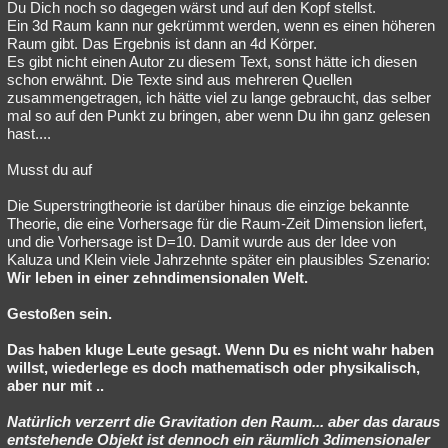
Du Dich noch so dagegen wärst und auf den Kopf stellst.
Ein 3d Raum kann nur gekrümmt werden, wenn es einen höheren
Raum gibt. Das Ergebnis ist dann an 4d Körper.
Es gibt nicht einen Autor zu diesem Text, sonst hätte ich diesen
schon erwähnt. Die Texte sind aus mehreren Quellen
zusammengetragen, ich hätte viel zu lange gebraucht, das selber
mal so auf den Punkt zu bringen, aber wenn Du ihn ganz gelesen
hast....
Musst du auf
Die Superstringtheorie ist darüber hinaus die einzige bekannte
Theorie, die eine Vorhersage für die Raum-Zeit Dimension liefert,
und die Vorhersage ist D=10. Damit wurde aus der Idee von
Kaluza und Klein viele Jahrzehnte später ein plausibles Szenario:
Wir leben in einer zehndimensionalen Welt.
Gestoßen sein.
Das haben kluge Leute gesagt. Wenn Du es nicht wahr haben
willst, wiederlege es doch mathematisch oder physikalisch,
aber nur mit ..
Natürlich verzerrt die Gravitation den Raum... aber das daraus
entstehende Objekt ist dennoch ein räumlich 3dimensionaler