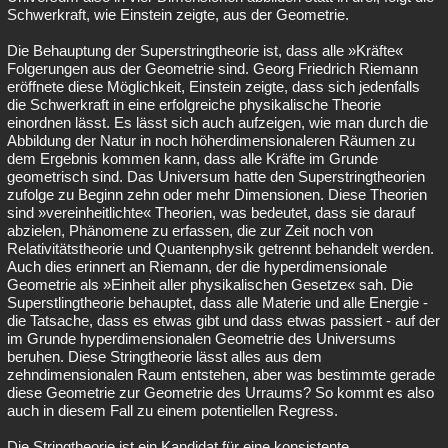
Schwerkraft, wie Einstein zeigte, aus der Geometrie.
Die Behauptung der Superstringtheorie ist, dass alle »Kräfte«
Folgerungen aus der Geometrie sind. Georg Friedrich Riemann
eröffnete diese Möglichkeit, Einstein zeigte, dass sich jedenfalls
die Schwerkraft in eine erfolgreiche physikalische Theorie
einordnen lässt. Es lässt sich auch aufzeigen, wie man durch die
Abbildung der Natur in noch höherdimensionaleren Räumen zu
dem Ergebnis kommen kann, dass alle Kräfte im Grunde
geometrisch sind. Das Universum hatte den Superstringtheorien
zufolge zu Beginn zehn oder mehr Dimensionen. Diese Theorien
sind »vereinheitlichte« Theorien, was bedeutet, dass sie darauf
abzielen, Phänomene zu erfassen, die zur Zeit noch von
Relativitätstheorie und Quantenphysik getrennt behandelt werden.
Auch dies erinnert an Riemann, der die hyperdimensionale
Geometrie als »Einheit aller physikalischen Gesetze« sah. Die
Superstlingtheorie behauptet, dass alle Materie und alle Energie -
die Tatsache, dass es etwas gibt und dass etwas passiert - auf der
im Grunde hyperdimensionalen Geometrie des Universums
beruhen. Diese Stringtheorie lässt alles aus dem
zehndimensionalen Raum entstehen, aber was bestimmte gerade
diese Geometrie zur Geometrie des Urraums? So kommt es also
auch in diesem Fall zu einem potentiellen Regress.
Die Stringtheorie ist ein Kandidat für eine konsistente