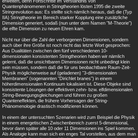
erweitert, denn Fortschritte im Verständnis von
Quantenphänomenen in Stringtheorien lösten 1995 die zweite
Stringrevolution aus: Es stellte sich nämlich heraus, daß die (Typ
IIA) Stringtheorie im Bereich starker Kopplung eine zusätzliche
Dimension generiert, sodaß (nun unter dem Namen "M-Theorie")
die elfte Dimension zu neuen Ehren kam.
Nicht nur über die Zahl der verborgenen Dimensionen, sondern
auch über ihre Größe ist noch nicht das letzte Wort gesprochen:
Aus Dualitäten zwischen den fünf verschiedenen 10-
dimensionalen konsistenten Stringtheorien haben wir nämlich
gelernt, daß die unsichtbaren Dimensionen nicht unbedingt klein
sein müssen, sondern daß die für uns beobachtbare Raum-Zeit-
Physik möglicherweise auf (geladenen) "3-dimensionalen
Membranen" (sogenannten "Dirichlet branes") in einem
höherdimensionalen Kontinuum lokalisiert ist. Diese Objeke sind
konsistente Lösungen der effektiven zehn- bzw. elfdimensionalen
String-Bewegungsgleichungen und führen zu großen
Quanteneffekten, die frühere Vorhersagen der String-
Phänomenologie drastisch modifizieren können.
In einem der untersuchten Szenarien wird zum Beispiel die Physik
in einem energetischen Zwischenbereich zuerst 5-dimensional,
bevor dann später alle 10 oder 11 Dimensionen ins Spiel kommen.
Als Analogie kann man sich ein enges Tal vorstellen, aus dem man