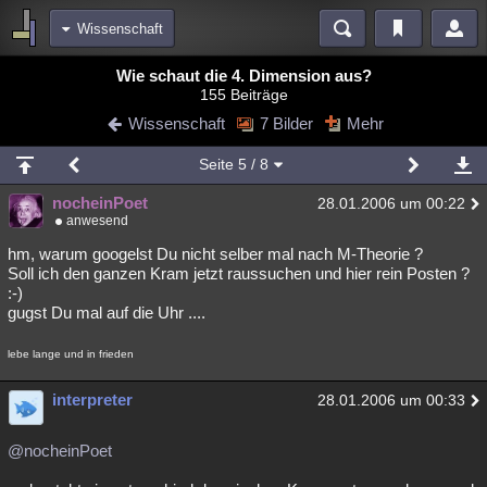
Wissenschaft
Bereiche
Wie schaut die 4. Dimension aus?
155 Beiträge
Echtzeit
Diskussionen
Blogs
Videos
Statistiken
Wissenschaft
7 Bilder
Mehr
Chat
Wiki
Neuigkeiten
Seite
5
/ 8
meine Rubriken
nocheinPoet
28.01.2006 um 00:22
Menschen
Wissenschaft
Politik
Mystery
Kriminalfälle
anwesend
Spiritualität
Verschwörungen
Technologie
Ufologie
hm, warum googelst Du nicht selber mal nach M-Theorie ?
Soll ich den ganzen Kram jetzt raussuchen und hier rein Posten ?
:-)
Natur
Umfragen
Unterhaltung
gugst Du mal auf die Uhr ....
weitere Rubriken
lebe lange und in frieden
Philosophie
Träume
Orte
Esoterik
Literatur
interpreter
28.01.2006 um 00:33
Astronomie
Helpdesk
Gruppen
Gaming
Filme
Musik
Clash
Verbesserungen
Allmystery
English
@nocheinPoet
Übersichten