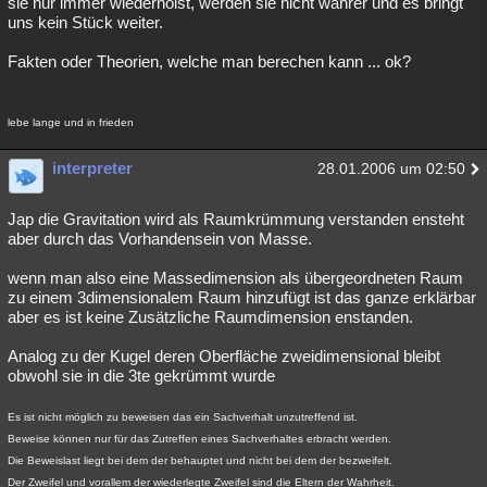
sie nur immer wiederholst, werden sie nicht wahrer und es bringt
uns kein Stück weiter.
Fakten oder Theorien, welche man berechen kann ... ok?
lebe lange und in frieden
interpreter
28.01.2006 um 02:50
Jap die Gravitation wird als Raumkrümmung verstanden ensteht
aber durch das Vorhandensein von Masse.
wenn man also eine Massedimension als übergeordneten Raum
zu einem 3dimensionalem Raum hinzufügt ist das ganze erklärbar
aber es ist keine Zusätzliche Raumdimension enstanden.
Analog zu der Kugel deren Oberfläche zweidimensional bleibt
obwohl sie in die 3te gekrümmt wurde
Es ist nicht möglich zu beweisen das ein Sachverhalt unzutreffend ist.
Beweise können nur für das Zutreffen eines Sachverhaltes erbracht werden.
Die Beweislast liegt bei dem der behauptet und nicht bei dem der bezweifelt.
Der Zweifel und vorallem der wiederlegte Zweifel sind die Eltern der Wahrheit.