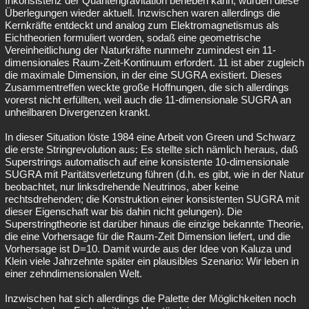
Inkonsistenz der Quantengravitation beheben kann, wurden diese
Überlegungen wieder aktuell. Inzwischen waren allerdings die
Kernkräfte entdeckt und analog zum Elektromagnetismus als
Eichtheorien formuliert worden, sodaß eine geometrische
Vereinheitlichung der Naturkräfte nunmehr zumindest ein 11-
dimensionales Raum-Zeit-Kontinuum erfordert. 11 ist aber zugleich
die maximale Dimension, in der eine SUGRA existiert. Dieses
Zusammentreffen weckte große Hoffnungen, die sich allerdings
vorerst nicht erfüllten, weil auch die 11-dimensionale SUGRA an
unheilbaren Divergenzen krankt.
In dieser Situation löste 1984 eine Arbeit von Green und Schwarz
die erste Stringrevolution aus: Es stellte sich nämlich heraus, daß
Superstrings automatisch auf eine konsistente 10-dimensionale
SUGRA mit Paritätsverletzung führen (d.h. es gibt, wie in der Natur
beobachtet, nur linksdrehende Neutrinos, aber keine
rechtsdrehenden; die Konstruktion einer konsistenten SUGRA mit
dieser Eigenschaft war bis dahin nicht gelungen). Die
Superstringtheorie ist darüber hinaus die einzige bekannte Theorie,
die eine Vorhersage für die Raum-Zeit Dimension liefert, und die
Vorhersage ist D=10. Damit wurde aus der Idee von Kaluza und
Klein viele Jahrzehnte später ein plausibles Szenario: Wir leben in
einer zehndimensionalen Welt.
Inzwischen hat sich allerdings die Palette der Möglichkeiten noch