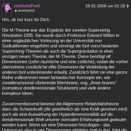
nocheinPoet
28.01.2006 um 01:20
anwesend
Hm, ok nur kurz für Dich
Die M-Theorie war das Ergebnis der zweiten Superstring
Revolution 1995. Sie wurde durch Professor Edward Witten in
einer unglaublichen Vorlesung an der Universität von
Südkalifornien eingeführt und vereinigt die fünf verschiedenen
Superstring-Theorien als auch die Supergravitation in einer
einzigen neuen Theorie, der M-Theorie. Diese benötigt elf
Dimensionen (zehn räumliche und eine zeitliche), wobei die vorher
übersehene zusätzliche elfte Dimension die Verbindung der
anderen fünf untereinander erlaubt. Zusätzlich führt sie eine ganze
Reihe vollkommen neuer fantastischer Konzepte ein, wie
zweidimensional vibrierende Membrane, sog. „three-branes“
(komplexe dreidimensionale Strukturen) und viele andere
komplexe Ideen.
Zusammenfassend beweist die Allgemeine Relativitätstheorie
dass die Schwerkraft (die gewöhnlich als eine Kraft gesehen wird)
auch als eine Auswirkung der Hyperdimensionalität auf die
dreidirnensionale Welt unserer normalen Erfahrungswelt gedeutet
werden kann. Wenn wir eine Dimension hinzufügen - das
Universum also in vier Dimensionen abbilden statt in drei, folgt die