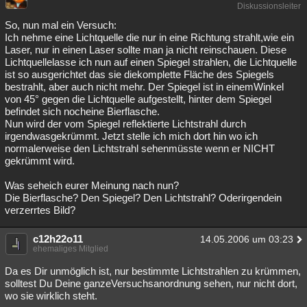
Diskussionsleiter
Besucht
Teilgenommen
Alle
Neue
Geschlossen
So, nun mal ein Versuch:
Ich nehme eine Lichtquelle die nur in eine Richtung strahlt,wie ein
Lesenswert
Schlüsselwörter
Laser, nur in einen Laser sollte man ja nicht reinschauen. Diese
Lichtquellelasse ich nun auf einen Spiegel strahlen, die Lichtquelle
ist so ausgerichtet das sie diekomplette Fläche des Spiegels
bestrahlt, aber auch nicht mehr. Der Spiegel ist in einemWinkel
von 45° gegen die Lichtquelle aufgestellt, hinter dem Spiegel
befindet sich nocheine Bierflasche.
Nun wird der vom Spiegel reflektierte Lichtstrahl durch
irgendwasgekrümmt. Jetzt stelle ich mich dort hin wo ich
normalerweise den Lichtstrahl sehenmüsste wenn er NICHT
gekrümmt wird.
Was seheich eurer Meinung nach nun?
Die Bierflasche? Den Spiegel? Den Lichtstrahl? Oderirgendein
verzerrtes Bild?
c12h22o11
14.05.2006 um 03:23
ehemaliges Mitglied
Da es Dir unmöglich ist, nur bestimmte Lichtstrahlen zu krümmen,
solltest Du Deine ganzeVersuchsanordnung sehen, nur nicht dort,
wo sie wirklich steht.