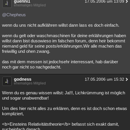
guenni1
17.05.2006 um 13:09
ehemaliges Mitglied
@Chepheus
wenn du uns nicht aufklähren willst dann lass es doch einfach.
wenn du gelt oder waschmaschinen für deine erklährungen haben
willst dann bist dusowieso im falschen forum, denn heir bekommt
niemand geld für seine posts/erklährungen.Wir alle machen das
freiwillig und ohen zwang.
das mit dem messen ist jedochsehr interressant, hab darüber
noch gar nicht so nachgedacht.
godness
17.05.2006 um 15:32
ehemaliges Mitglied
Wenn du es genau wissen willst: Ja!!!, Lichkrümmung ist möglich
und sogar unabwendbar!
Um dies hier nicht alles zu erklären, denn es ist doch schon etwas
kompliziert,
<b>Einsteins Relativitätstheorie</b> befasst sich exakt damit,
sucheinfach danach....