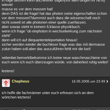
in folge dessen kann auchkeiner sagen(vor allen dingen ihr nicht)
wieviel
masse es vor dem messen hat!
denn DAS ist die frage! hat das photon seine eigenschaften schon
vor dem messen!?dummist auch dass die wissenschaft noch
nicht soweit ist alle photonen einer quelle zuerfassen.
aber sowas steht in keinem 6.klasse physikbuch.
wenn ich frage "ob einphoton in wechselwirkung zum nächsten
steht"
dann will ich auf diequantenteleportation hinaus!
sicher werden wieder die buchleser frage was das mit dermasse
zutun haben soll.aber das auszuführen fehlt mir die lust!
nebenbei bemerktbekomme ich keine neue waschmaschiene von
euch wenn ich euch überzeugen würde. von daherlest ruhig weiter!
lestens!
Chepheus
16.05.2006 um 23:49
ich hoffe die fachmänner unter euch erfreuen sich an dem
wörtchen letztens!