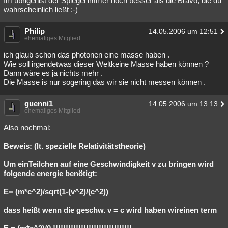
Im übrigenist der Spiegel immer noch besser als die Bravo, die du
wahrscheinlich ließt :-)
Philip
14.05.2006 um 12:51
ehemaliges Mitglied
ich glaub schon das photonen eine masse haben .
Wie soll irgendetwas dieser Weltkeine Masse haben können ?
Dann wäre es ja nichts mehr .
Die Masse is nur sogering das wir sie nicht messen können .
guenni1
14.05.2006 um 13:13
ehemaliges Mitglied
Also nochmal:
Beweis: (lt. spezielle Relativitätstheorie)
Um einTeilchen auf eine Geschwindigkeit v zu bringen wird
folgende energie benötigt:
E= (m*c^2)/sqrt(1-(v^2)/(c^2))
dass heißt wenn die geschw. v = c wird haben wireinen term