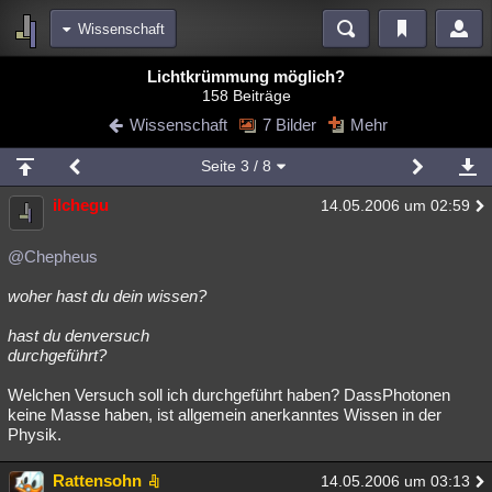
Wissenschaft
Bereiche
Lichtkrümmung möglich?
158 Beiträge
Echtzeit
Diskussionen
Blogs
Videos
Statistiken
Wissenschaft
7 Bilder
Mehr
Chat
Wiki
Neuigkeiten
Seite
3
/ 8
meine Rubriken
ilchegu
14.05.2006 um 02:59
Menschen
Wissenschaft
Politik
Mystery
Kriminalfälle
Spiritualität
Verschwörungen
Technologie
Ufologie
@Chepheus
woher hast du dein wissen?
Natur
Umfragen
Unterhaltung
weitere Rubriken
hast du denversuch
durchgeführt?
Philosophie
Träume
Orte
Esoterik
Literatur
Welchen Versuch soll ich durchgeführt haben? DassPhotonen
Astronomie
Helpdesk
Gruppen
Gaming
Filme
keine Masse haben, ist allgemein anerkanntes Wissen in der
Physik.
Musik
Clash
Verbesserungen
Allmystery
English
Rattensohn
14.05.2006 um 03:13
Übersichten