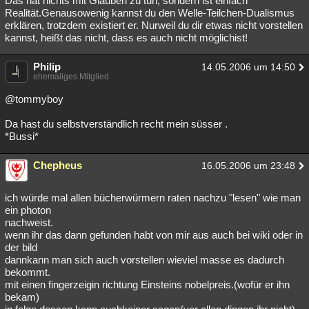
Das hat nichts mit Glauben zu tun, sondern ist einfach
Realität.Genausowenig kannst du den Welle-Teilchen-Dualismus
erklären, trotzdem existiert er. Nurweil du dir etwas nicht vorstellen
kannst, heißt das nicht, dass es auch nicht möglichist!
Philip
14.05.2006 um 14:50
ehemaliges Mitglied
@tommyboy
Da hast du selbstverständlich recht mein süsser .
*Bussi*
Chepheus
16.05.2006 um 23:48
ich würde mal allen bücherwürmern raten nachzu "lesen" wie man
ein photon
nachweist.
wenn ihr das dann gefunden habt von mir aus auch bei wiki oder in
der bild
dannkann man sich auch vorstellen wieviel masse es dadurch
bekommt.
mit einen fingerzeigin richtung Einsteins nobelpreis.(wofür er ihn
bekam)