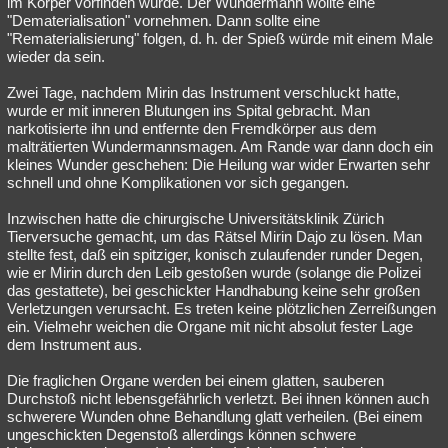
im Körper vorfinden würde. Der Wundermann wollte eine
"Dematerialisation" vornehmen. Dann sollte eine
"Rematerialisierung" folgen, d. h. der Spieß würde mit einem Male
wieder da sein.
Zwei Tage, nachdem Mirin das Instrument verschluckt hatte,
wurde er mit inneren Blutungen ins Spital gebracht. Man
narkotisierte ihn und entfernte den Fremdkörper aus dem
malträtierten Wundermannsmagen. Am Rande war dann doch ein
kleines Wunder geschehen: Die Heilung war wider Erwarten sehr
schnell und ohne Komplikationen vor sich gegangen.
Inzwischen hatte die chirurgische Universitätsklinik Zürich
Tierversuche gemacht, um das Rätsel Mirin Dajo zu lösen. Man
stellte fest, daß ein spitziger, konisch zulaufender runder Degen,
wie er Mirin durch den Leib gestoßen wurde (solange die Polizei
das gestattete), bei geschickter Handhabung keine sehr großen
Verletzungen verursacht. Es treten keine plötzlichen Zerreißungen
ein. Vielmehr weichen die Organe mit nicht absolut fester Lage
dem Instrument aus.
Die fraglichen Organe werden bei einem glatten, sauberen
Durchstoß nicht lebensgefährlich verletzt. Bei ihnen können auch
schwerere Wunden ohne Behandlung glatt verheilen. (Bei einem
ungeschickten Degenstoß allerdings können schwere