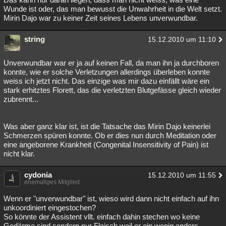
Wunde ist oder, das man bewusst die Unwahrheit in die Welt setzt.
Mirin Dajo war zu keiner Zeit seines Lebens unverwundbar.
string
15.12.2010 um 11:10
Unverwundbar war er ja auf keinen Fall, da man ihn ja durchboren
konnte, wie er solche Verletzungen allerdings überleben konnte
weiss ich jetzt nicht. Das einzige was mir dazu einfällt wäre ein
stark erhitztes Florett, das die verletzten Blutgefässe gleich wieder
zubrennt...
Was aber ganz klar ist, ist die Tatsache das Mirin Dajo keinerlei
Schmerzen spüren konnte. Ob er dies nun durch Meditation oder
eine angeborene Krankheit (Congenital Insensitivity of Pain) ist
nicht klar.
cydonia
15.12.2010 um 11:55
ehemaliges Mitglied
Wenn er "unverwundbar" ist, wieso wird dann nicht einfach auf ihn
unkoordiniert eingestochen?
So könnte der Assistent vllt. einfach dahin stechen wo keine
Gedärme sind sondern nur Fleisch weil er ein wenig anders