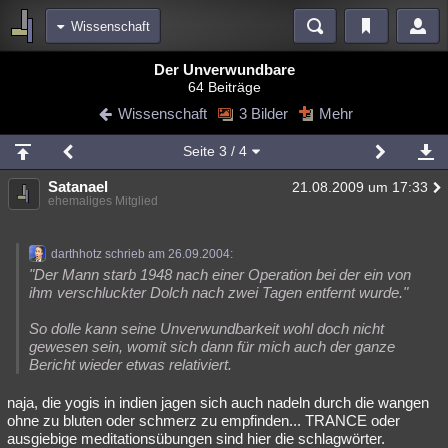
Wissenschaft
Bereiche
Der Unverwundbare
64 Beiträge
Echtzeit
Diskussionen
Blogs
Videos
Statistiken
Wissenschaft
3 Bilder
Mehr
Chat
Wiki
Neuigkeiten
Seite
3
/ 4
meine Rubriken
Satanael
21.08.2009 um 17:33
Menschen
Wissenschaft
Politik
Mystery
Kriminalfälle
ehemaliges Mitglied
Spiritualität
Verschwörungen
Technologie
Ufologie
darthhotz schrieb am 26.09.2004:
Natur
Umfragen
Unterhaltung
"Der Mann starb 1948 nach einer Operation bei der ein von
ihm verschluckter Dolch nach zwei Tagen entfernt wurde."
weitere Rubriken
So dolle kann seine Unverwundbarkeit wohl doch nicht
Philosophie
Träume
Orte
Esoterik
Literatur
gewesen sein, womit sich dann für mich auch der ganze
Bericht wieder etwas relativiert.
Astronomie
Helpdesk
Gruppen
Gaming
Filme
naja, die yogis in indien jagen sich auch nadeln durch die wangen
Musik
Clash
Verbesserungen
Allmystery
English
ohne zu bluten oder schmerz zu empfinden... TRANCE oder
ausgiebige meditationsübungen sind hier die schlagwörter.
Übersichten