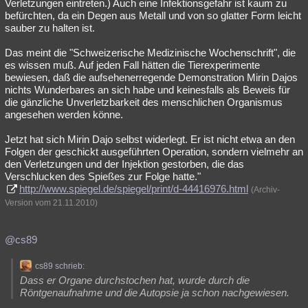
Verletzungen eintreten.) Auch eine Infektionsgefahr ist kaum zu
befürchten, da ein Degen aus Metall und von so glatter Form leicht
sauber zu halten ist.
Das meint die "Schweizerische Medizinische Wochenschrift", die
es wissen muß. Auf jeden Fall hätten die Tierexperimente
bewiesen, daß die aufsehenerregende Demonstration Mirin Dajos
nichts Wunderbares an sich habe und keinesfalls als Beweis für
die gänzliche Unverletzbarkeit des menschlichen Organismus
angesehen werden könne.
Jetzt hat sich Mirin Dajo selbst widerlegt. Er ist nicht etwa an den
Folgen der geschickt ausgeführten Operation, sondern vielmehr an
den Verletzungen und der Injektion gestorben, die das
Verschlucken des Spießes zur Folge hatte."
http://www.spiegel.de/spiegel/print/d-44416976.html
(Archiv-
Version vom 21.11.2010)
@cs89
cs89 schrieb:
Dass er Organe durchstochen hat, wurde durch die
Röntgenaufnahme und die Autopsie ja schon nachgewiesen.