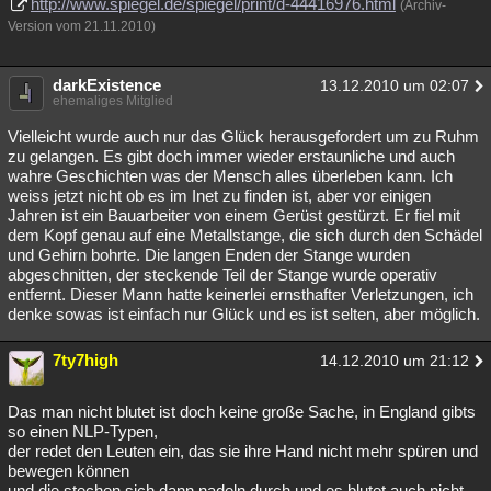
http://www.spiegel.de/spiegel/print/d-44416976.html
(Archiv-
Version vom 21.11.2010)
darkExistence
13.12.2010 um 02:07
ehemaliges Mitglied
Vielleicht wurde auch nur das Glück herausgefordert um zu Ruhm
zu gelangen. Es gibt doch immer wieder erstaunliche und auch
wahre Geschichten was der Mensch alles überleben kann. Ich
weiss jetzt nicht ob es im Inet zu finden ist, aber vor einigen
Jahren ist ein Bauarbeiter von einem Gerüst gestürzt. Er fiel mit
dem Kopf genau auf eine Metallstange, die sich durch den Schädel
und Gehirn bohrte. Die langen Enden der Stange wurden
abgeschnitten, der steckende Teil der Stange wurde operativ
entfernt. Dieser Mann hatte keinerlei ernsthafter Verletzungen, ich
denke sowas ist einfach nur Glück und es ist selten, aber möglich.
7ty7high
14.12.2010 um 21:12
Das man nicht blutet ist doch keine große Sache, in England gibts
so einen NLP-Typen,
der redet den Leuten ein, das sie ihre Hand nicht mehr spüren und
bewegen können
und die stechen sich dann nadeln durch und es blutet auch nicht