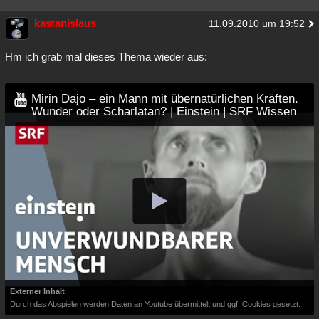
Besucht
Teilgenommen
Alle
Neue
Geschlossen
kastanislaus
11.09.2010 um 19:52
Lesenswert
Schlüsselwörter
Hm ich grab mal dieses Thema wieder aus:
Mirin Dajo – ein Mann mit übernatürlichen Kräften.
Wunder oder Scharlatan? | Einstein | SRF Wissen
Externer Inhalt
Durch das Abspielen werden Daten an Youtube übermittelt und ggf. Cookies gesetzt.