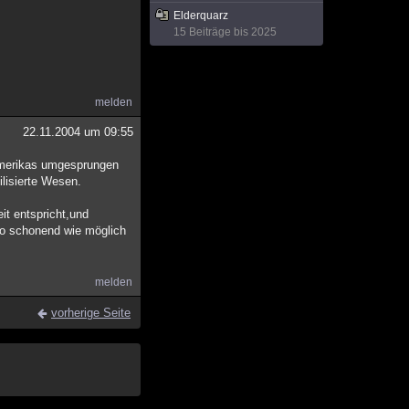
Elderquarz
15 Beiträge bis 2025
melden
22.11.2004 um 09:55
damerikas umgesprungen
ilisierte Wesen.
it entspricht,und
 so schonend wie möglich
melden
vorherige Seite