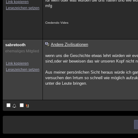
für wem oder was würden die uns halten und wie wür
Link kopieren
mfg
Lesezeichen setzen
Credendo Vides
Andere Zivilisationen
sabretooth
ehemaliges Mitglied
wenn uns die Geschichte etwas lehrt würden wir e
sind,oder wir beweisen das wir unseren Kopf nicht 
Link kopieren
Lesezeichen setzen
Aus meiner persönlichen Sicht heraus würde ich gar
versuchen den Irrtum so schnell wie möglich aufzuk
unter die Leute bringen.