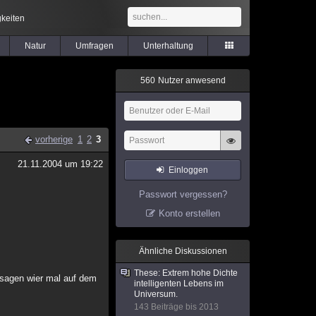
keiten
Natur
Umfragen
Unterhaltung
5
6
0
Nutzer anwesend
vorherige
1
2
3
21.11.2004 um 19:22
Einloggen
Passwort vergessen?
Konto erstellen
Ähnliche Diskussionen
These: Extrem hohe Dichte
 sagen wier mal auf dem
intelligenten Lebens im
Universum.
143 Beiträge bis 2013