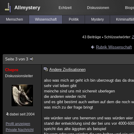
Allmystery
Echtzeit
Diskussionen
Blog
Menschen
Wissenschaft
Politik
Mystery
Kriminalfäl
43 Beiträge
▪ Schlüsselwörter:
Z
Rubrik Wissenschaft
Seite 3 von 3
Andere Zivilisationen
Chepre
Diskussionsleiter
also was mich an geht ich bin uberzeugt das da dr
sehr viel leben gibt
meinche sind uns mit sichereit uberlegen
die anderen wieder nicht
und es gibt bestimt auch welten auf dem die noch we
was mich zu der frage bringt
dabei seit 2004
wie würden wier uns benemen und was würden wier 
stand der entwicklung sind der bei uns vor 4000-60
Profil anzeigen
spricht das alte ägypten als beispiel
Private Nachricht