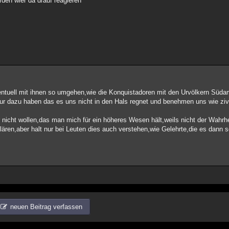
den wier da drauf reagieren
ventuell mit ihnen so umgehen,wie die Konquistadoren mit den Urvölkern Sü
nur dazu haben das es uns nicht in den Hals regnet und benehmen uns wie ziv
 nicht wollen,das man mich für ein höheres Wesen hält,weils nicht der Wahrhe
lären,aber halt nur bei Leuten dies auch verstehen,wie Gelehrte,die es dann
neuen Beitrag verfassen