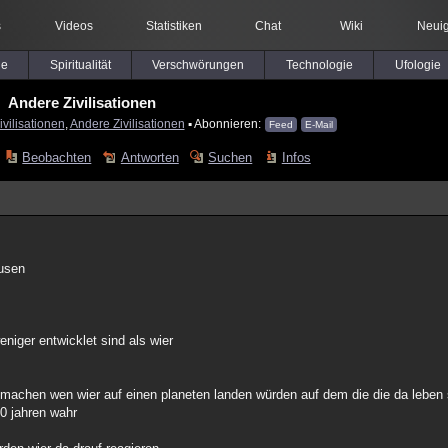
s
Videos
Statistiken
Chat
Wiki
Neuig
le
Spiritualität
Verschwörungen
Technologie
Ufologie
Andere Zivilisationen
ivilisationen
,
Andere Zivilisationen
▪ Abonnieren:
Feed
E-Mail
Beobachten
Antworten
Suchen
Infos
ausen
niger entwicklet sind als wier
machen wen wier auf einen planeten landen würden auf dem die die da leben
00 jahren wahr