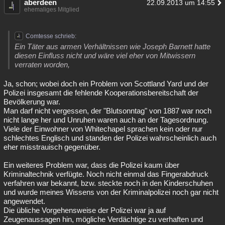
aberdeen
22.09.2013 um 14:55
ehemaliges Mitglied
Comtesse schrieb:
Ein Täter aus armen Verhältnissen wie Joseph Barnett hatte
diesen Einfluss nicht und wäre viel eher von Mitwissern
verraten worden,
Ja, schon; wobei doch ein Problem von Scottland Yard und der
Polizei insgesamt die fehlende Kooperationsbereitschaft der
Bevölkerung war.
Man darf nicht vergessen, der "Blutsonntag" von 1887 war noch
nicht lange her und Unruhen waren auch an der Tagesordnung.
Viele der Einwohner von Whitechapel sprachen kein oder nur
schlechtes Englisch und standen der Polizei wahrscheinlich auch
eher misstrauisch gegenüber.
Ein weiteres Problem war, dass die Polizei kaum über
Kriminaltechnik verfügte. Noch nicht einmal das Fingerabdruck
verfahren war bekannt, bzw. steckte noch in den Kinderschuhen
und wurde meines Wissens von der Kriminalpolizei noch gar nicht
angewendet.
Die übliche Vorgehensweise der Polizei war ja auf
Zeugenaussagen hin, mögliche Verdächtige zu verhaften und