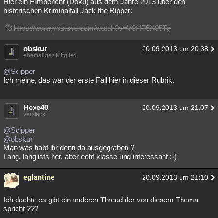
Hier ein Filmbericht (Doku) aus dem Jahre 2013 über den
historischen Kriminalfall Jack the Ripper:
https://www.youtube.com/watch?v=V0f4T5X05Tg
obskur
20.09.2013 um 20:38
ehemaliges Mitglied
@Scipper
Ich meine, das war der erste Fall hier in dieser Rubrik.
Hexe40
20.09.2013 um 21:07
versteckt
@Scipper
@obskur
Man was habt ihr denn da ausgegraben ?
Lang, lang ists her, aber echt klasse und interessant :-)
eglantine
20.09.2013 um 21:10
Ich dachte es gibt ein anderen Thread der von diesem Thema
spricht ???