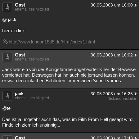
Gast
30.05.2003 um 16:00
Besucht
Teilgenommen
Alle
Neue
Geschlossen
ehemaliges Mitglied
Lesenswert
Schlüsselwörter
@ jack
hier ein link
http://www.london1888.de/html/index1.html
Gast
30.05.2003 um 16:02
ehemaliges Mitglied
Jack war ein von der Königsfamilie angeheurter Killer der Beweise
vernichtet hat. Deswegen hat ihn auch nie jemand fassen können,
er war den einfachen Behörden immer einen Schritt voraus.
jack
30.05.2003 um 16:25
ehemaliges Mitglied
Diskussionsleiter
@telli
Das ist ja ungefähr auch das, was im Film From Hell gesagt wird.
Finde ich ziemlich unsinnig...
Gast
30.05.2003 um 17:43