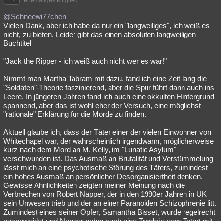
ehemaliges Mitglied
@Schneewi77chen
Vielen Dank, aber ich habe da nur ein "langweiliges", ich weiß es
nicht, zu bieten. Leider gibt das einen absoluten langweiligen
Buchtitel
"Jack the Ripper - ich weiß auch nicht wer es war!"
Nimmt man Martha Tabram mit dazu, fand ich eine Zeit lang die
"Soldaten"-Theorie faszinierend, aber die Spur führt dann auch ins
Leere. In jüngeren Jahren fand ich auch eine okkulten Hintergrund
spannend, aber das ist wohl eher der Versuch, eine möglichst
"rationale" Erklärung für die Morde zu finden.
Aktuell glaube ich, dass der Täter einer der vielen Einwohner von
Whitechapel war, der wahrscheinlich irgendwann, möglicherweise
kurz nach dem Mord an M. Kelly, im "Lunatic Asylum"
verschwunden ist. Das Ausmaß an Brutalität und Verstümmelung
lässt mich an eine psychotische Störung des Täters, zumindest
ein hohes Ausmaß an persönlicher Desorganisiertheit denken.
Gewisse Ähnlichkeiten zeigten meiner Meinung nach die
Verbrechen von Robert Napper, der in den 1990er Jahren in UK
sein Unwesen trieb und der an einer Paranoiden Schizophrenie litt.
Zumindest eines seiner Opfer, Samantha Bisset, wurde regelrecht
ausgeweidet und Napper nahm auch eine Trophäe vom Tatort mit.