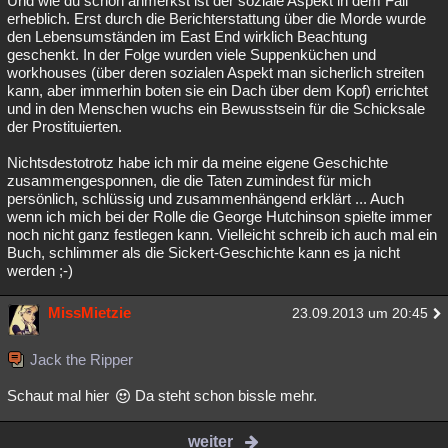
Und wie du schon anmerkst ist der soziale Aspekt in dem Fall
erheblich. Erst durch die Berichterstattung über die Morde wurde
den Lebensumständen im East End wirklich Beachtung
geschenkt. In der Folge wurden viele Suppenküchen und
workhouses (über deren sozialen Aspekt man sicherlich streiten
kann, aber immerhin boten sie ein Dach über dem Kopf) errichtet
und in den Menschen wuchs ein Bewusstsein für die Schicksale
der Prostituierten.
Nichtsdestotrotz habe ich mir da meine eigene Geschichte
zusammengesponnen, die die Taten zumindest für mich
persönlich, schlüssig und zusammenhängend erklärt ... Auch
wenn ich mich bei der Rolle die George Hutchinson spielte immer
noch nicht ganz festlegen kann. Vielleicht schreib ich auch mal ein
Buch, schlimmer als die Sickert-Geschichte kann es ja nicht
werden ;-)
MissMietzie
23.09.2013 um 20:45
Jack the Ripper
Schaut mal hier
Da steht schon bissle mehr.
weiter