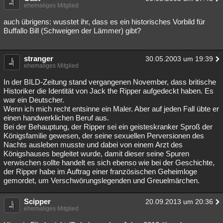
ehemaliges Mitglied
auch übrigens: wusstet ihr, dass es ein historisches Vorbild für
Buffallo Bill (Schweigen der Lämmer) gibt?
stranger
30.05.2003 um 19:39
ehemaliges Mitglied
In der BILD-Zeitung stand vergangenen November, dass britische
Historiker die Identität von Jack the Ripper aufgedeckt haben. Es
war ein Deutscher.
Wenn ich mich recht entsinne ein Maler. Aber auf jeden Fall übte er
einen handwerklichen Beruf aus.
Bei der Behauptung, der Ripper sei ein geisteskranker Sproß der
Königsfamilie gewesen, der seine sexuellen Perversionen des
Nachts ausleben musste und dabei von einem Arzt des
Königshauses begleitet wurde, damit dieser seine Spuren
verwischen sollte handelt es sich ebenso wie bei der Geschichte,
der Ripper habe im Auftrag einer französischen Geheimloge
gemordet, um Verschwörungslegenden und Greuelmärchen.
Scipper
20.09.2013 um 20:36
ehemaliges Mitglied