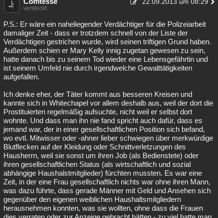
Comtesse
22.09.2013 um 08:29
versteckt
P.S.: Er wäre ein naheliegender Verdächtiger für die Polizeiarbeit
damaliger Zeit - dass er trotzdem schnell von der Liste der
Verdächtigen gestrichen wurde, wird seinen triftigen Grund haben.
Außerdem schien er Mary Kelly innig zugetan gewesen zu sein,
hatte danach bis zu seinem Tod wieder eine Lebensgefährtin und
ist seinem Umfeld nie durch irgendwelche Gewalttätigkeiten
aufgefallen.
Ich denke eher, der Täter kommt aus besseren Kreisen und
kannte sich in Whitechapel vor allem deshalb aus, weil der dort die
Prostituierten regelmäßig aufsuchte, nicht weil er selbst dort
wohnte. Und dass man ihn nie fand spricht auch dafür, dass es
jemand war, der in einer gesellschaftlichen Position sich befand,
wo evtl. Mitwisser oder -ahner lieber schwiegen über merkwürdige
Blutflecken auf der Kleidung oder Schnittverletzungen des
Hausherrn, weil sie sonst um ihren Job (als Bedienstete) oder
ihren gesellschaftlichen Status (als wirtschaftlich und sozial
abhängige Haushalstmitglieder) fürchten mussten. Es war eine
Zeit, in der eine Frau gesellschaftlich nichts war ohne ihren Mann,
was dazu führte, dass gerade Männer mit Geld und Ansehen sich
gegenüber den eigenen weiblichen Haushaltsmitgliedern
herausnehmen konnten, was sie wollten, ohne dass die Frauen
dies verraten oder zur Anzeige gebracht hätten - zu viel hatte man