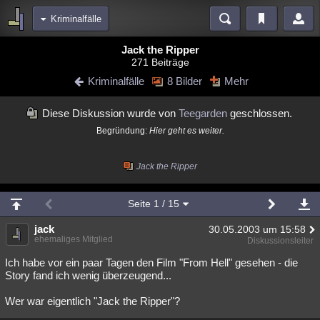
Kriminalfälle
Bereiche
Jack the Ripper
271 Beiträge
Echtzeit
Diskussionen
Blogs
Videos
Statistiken
Kriminalfälle
8 Bilder
Mehr
Chat
Wiki
Neuigkeiten
2
Diese Diskussion wurde von
Teegarden
geschlossen.
meine Rubriken
Begründung:
Hier geht es weiter.
Menschen
Wissenschaft
Politik
Mystery
Kriminalfälle
Spiritualität
Verschwörungen
Technologie
Ufologie
Jack the Ripper
Natur
Umfragen
Unterhaltung
Seite
1
/ 15
weitere Rubriken
jack
30.05.2003 um 15:58
Philosophie
Träume
Orte
Esoterik
Literatur
ehemaliges Mitglied
Diskussionsleiter
Ich habe vor ein paar Tagen den Film "From Hell" gesehen - die
Astronomie
Helpdesk
Gruppen
Gaming
Filme
Story fand ich wenig überzeugend...
Musik
Clash
Verbesserungen
Allmystery
English
Wer war eigentlich "Jack the Ripper"?
Übersichten