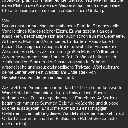
Arbeit war praktisch in aller Munde. Sein Ruf sicherte ihm nicht nur
einen Platz in den Annalen der Wissenschaft, auch die populäre
Literatur bediente sich seiner in erklecklichem Umfang.
Vita
Bacon entstammte einer wohlhabenden Familie. Er genoss alle
Vorteile eines Kindes reicher Eltern. Er war geschult an den
Klassikern, beschäftigte sich aber auch schon früh mit Geometrie,
Arithmetik, Musik und Astronomie. Er dürfte in Paris studiert
haben. Nach eigenem Zeugnis traf er sowohl den Franziskaner
Alexander von Hales als auch den großen Meister William von
Auvergne während seiner Pariser Zeit. Zunächst hatte er sich
zunächst dem Studium der Künste zugewandt. Er hörte
aristotelische und pseudoaristotelische Traktate. Wohl aufgrund
seiner Lehrer war sein Weltbild am Ende stark von
Neoplatonischen Elementen bestimmt.
Aus welchem Grund auch immer fand 1247 ein bemerkenswerter
Wandel statt in seiner intellektuellen Entwicklung. Bacon
verbrachte viel Zeit mit experimenteller Forschung. Außerdem
begann er,immense Summen Geld für Meßgeräte und dubiose
Bücher auszugeben. Er suchte Kontakt zu einschlägigen
Gelehrten. Eventuell hing dieser Wandel mit seiner Rückkehr nach
Oxford zusammen und dem Einfluss von Robert Grosseteste
(siehe unten).