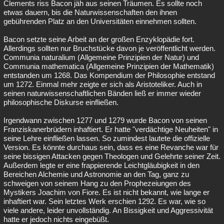
Clements riss Bacon jäh aus seinen Träumen. Es sollte noch
etwas dauern, bis die Naturwissenschaften den ihnen
gebührenden Platz an den Universitäten einnehmen sollten.
Bacon setzte seine Arbeit an der großen Enzyklopädie fort.
Allerdings sollten nur Bruchstücke davon je veröffentlicht werden.
Communia naturalium (Allgemeine Prinzipien der Natur) und
Communia mathematica (Allgemeine Prinzipien der Mathematik)
entstanden um 1268. Das Kompendium der Philosophie entstand
um 1272. Einmal mehr zeigte er sich als Aristoteliker. Auch in
seinen naturwissenschaftlichen Bänden ließ er immer wieder
philosophische Diskurse einfließen.
Irgendwann zwischen 1277 und 1279 wurde Bacon von seinen
Franziskanerbrüdern inhaftiert. Er hatte "verdächtige Neuheiten" in
seine Lehre einfließen lassen. So zumindest lautete die offizielle
Version. Es könnte durchaus sein, dass es eine Revanche war für
seine bissigen Attacken gegen Theologen und Gelehrte seiner Zeit.
Außerdem legte er eine frappierende Leichtgläubigkeit in den
Bereichen Alchemie und Astronomie an den Tag, ganz zu
schweigen von seinem Hang zu den Prophezeiungen des
Mystikers Joachim von Fiore. Es ist nicht bekannt, wie lange er
inhaftiert war. Sein letztes Werk erschien 1292. Es war, wie so
viele andere, leider unvollständig. An Bissigkeit und Aggressivität
hatte er jedoch nichts eingebüßt.