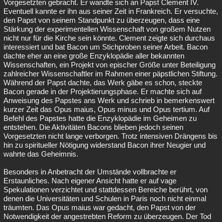
Vorgesetzten gebracht. Er wandte sich an Papst Clement IV.
Eventuell kannte er ihn aus seiner Zeit in Frankreich. Er versuchte,
den Papst von seinem Standpunkt zu überzeugen, dass eine
Stärkung der experimentellen Wissenschaft von großem Nutzen
nicht nur für die Kirche sein könnte. Clement zeigte sich durchaus
interessiert und bat Bacon um Stichproben seiner Arbeit. Bacon
dachte eher an eine große Enzyklopädie aller bekannten
Wissenschaften, ein Projekt von epischer Größe unter Beteiligung
zahlreicher Wissenschaftler im Rahmen einer päpstlichen Stiftung.
Während der Papst dachte, das Werk gäbe es schon, steckte
Bacon gerade in der Projektierungsphase. Er machte sich auf
Anweisung des Papstes ans Werk und schrieb in bemerkenswert
kurzer Zeit das Opus maius, Opus minus und Opus tertium. Auf
Befehl des Papstes hatte die Enzyklopädie im Geheimen zu
entstehen. Die Aktivitäten Bacons blieben jedoch seinen
Vorgesetzten nicht lange verborgen. Trotz intensiven Drängens bis
hin zu spiritueller Nötigung widerstand Bacon ihrer Neugier und
wahrte das Geheimnis.
Besonders in Anbetracht der Umstände vollbrachte er
Erstaunliches. Nach eigener Ansicht hatte er auf vage
Spekulationen verzichtet und stattdessen Bereiche berührt, von
denen die Universitäten und Schulen in Paris noch nicht einmal
träumten. Das Opus maius war gedacht, den Papst von der
Notwendigkeit der angestrebten Reform zu überzeugen. Der Tod