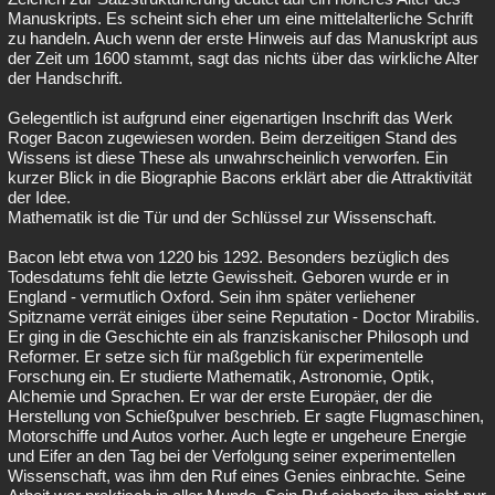
Manuskripts. Es scheint sich eher um eine mittelalterliche Schrift
zu handeln. Auch wenn der erste Hinweis auf das Manuskript aus
der Zeit um 1600 stammt, sagt das nichts über das wirkliche Alter
der Handschrift.
Gelegentlich ist aufgrund einer eigenartigen Inschrift das Werk
Roger Bacon zugewiesen worden. Beim derzeitigen Stand des
Wissens ist diese These als unwahrscheinlich verworfen. Ein
kurzer Blick in die Biographie Bacons erklärt aber die Attraktivität
der Idee.
Mathematik ist die Tür und der Schlüssel zur Wissenschaft.
Bacon lebt etwa von 1220 bis 1292. Besonders bezüglich des
Todesdatums fehlt die letzte Gewissheit. Geboren wurde er in
England - vermutlich Oxford. Sein ihm später verliehener
Spitzname verrät einiges über seine Reputation - Doctor Mirabilis.
Er ging in die Geschichte ein als franziskanischer Philosoph und
Reformer. Er setze sich für maßgeblich für experimentelle
Forschung ein. Er studierte Mathematik, Astronomie, Optik,
Alchemie und Sprachen. Er war der erste Europäer, der die
Herstellung von Schießpulver beschrieb. Er sagte Flugmaschinen,
Motorschiffe und Autos vorher. Auch legte er ungeheure Energie
und Eifer an den Tag bei der Verfolgung seiner experimentellen
Wissenschaft, was ihm den Ruf eines Genies einbrachte. Seine