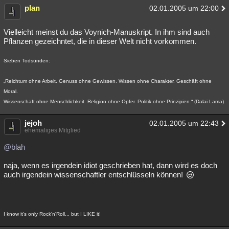
plan
02.01.2005 um 22:00
Vielleicht meinst du das Voynich-Manuskript. In ihm sind auch
Pflanzen gezeichntet, die in dieser Welt nicht vorkommen.
Sieben Todsünden:
„Reichtum ohne Arbeit. Genuss ohne Gewissen. Wissen ohne Charakter. Geschäft ohne
Moral.
Wissenschaft ohne Menschlichkeit. Religion ohne Opfer. Politik ohne Prinzipien.“ (Dalai Lama)
jejoh
02.01.2005 um 22:43
ehemaliges Mitglied
@blah
naja, wenn es irgendein idiot geschrieben hat, dann wird es doch
auch irgendein wissenschaftler entschlüsseln können!
I know it's only Rock'n'Roll... but I LIKE it!