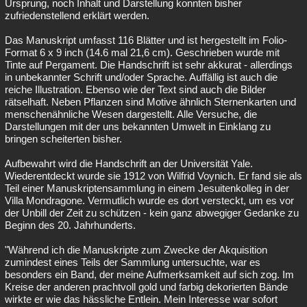
Ursprung, noch Inhalt und Darstellung konnten bisher
zufriedenstellend erklärt werden.
Das Manuskript umfasst 116 Blätter und ist hergestellt im Folio-
Format 6 x 9 inch (14.6 mal 21,6 cm). Geschrieben wurde mit
Tinte auf Pergament. Die Handschrift ist sehr akkurat - allerdings
in unbekannter Schrift und/oder Sprache. Auffällig ist auch die
reiche Illustration. Ebenso wie der Text sind auch die Bilder
rätselhaft. Neben Pflanzen sind Motive ähnlich Sternenkarten und
menschenähnliche Wesen dargestellt. Alle Versuche, die
Darstellungen mit der uns bekannten Umwelt in Einklang zu
bringen scheiterten bisher.
Aufbewahrt wird die Handschrift an der Universität Yale.
Wiederentdeckt wurde sie 1912 von Wilfrid Voynich. Er fand sie als
Teil einer Manuskriptensammlung in einem Jesuitenkolleg in der
Villa Mondragone. Vermutlich wurde es dort versteckt, um es vor
der Unbill der Zeit zu schützen - kein ganz abwegiger Gedanke zu
Beginn des 20. Jahrhunderts.
"Während ich die Manuskripte zum Zwecke der Akquisition
zumindest eines Teils der Sammlung untersuchte, war es
besonders ein Band, der meine Aufmerksamkeit auf sich zog. Im
Kreise der anderen prachtvoll gold und farbig dekorierten Bände
wirkte er wie das hässliche Entlein. Mein Interesse war sofort