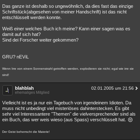
Das ganze ist deshalb so ungewöhnlich, da dies fast das einzige
Besucht
Teilgenommen
Alle
Neue
Geschlossen
Schriftstück(abgesehen von meiner Handschrift) ist das nicht
entschlüsselt werden konnte.
Lesenswert
Schlüsselwörter
Weiß einer welches Buch ich meine? Kann einer sagen was es
damit auf sich hat?
Sind dei Forscher weiter gekommen?
GRU? nEViL
Wenn Irre von einem Sonnenstrahl getroffen werden, explodieren sie nicht; egal wie irre sie
sind!
blahblah
02.01.2005 um 21:56
ehemaliges Mitglied
Vielleicht ist es ja nur ein Tagebuch von irgendeinem Idioten. Da
muss nicht unbedingt viel misteriöses dahinterstecken. Es gibt
sehr viel Interessantere "Themen" die vielversprechender sind als
ein Buch, das wer weis wieso (aus Spass) verschlüsselt hat.
Der Geist beherrscht die Materie!