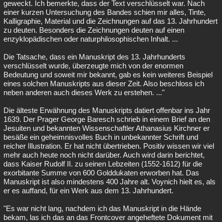
geweckt. Ich bemerkte, dass der Text verschlüsselt war. Nach
einer kurzen Untersuchung des Bandes schien mir alles, Tinte,
Kalligraphie, Material und die Zeichnungen auf das 13. Jahrhundert
zu deuten. Besonders die Zeichnungen deuten auf einen
enzyklopädischen oder naturphilosophischen Inhalt. ...
Die Tatsache, dass ein Manuskript des 13. Jahrhunderts
verschlüsselt wurde, überzeugte mich von der enormen
Bedeutung und soweit mir bekannt, gab es kein weiteres Beispiel
eines solchen Manuskripts aus dieser Zeit. Also beschloss ich
neben anderen auch dieses Werk zu erstehen. ..."
Die älteste Erwähnung des Manuskripts datiert offenbar ins Jahr
1639. Der Prager George Baresch schrieb in einem Brief an den
Jesuiten und bekannten Wissenschaftler Athanasius Kirchner er
besäße ein geheimnisvolles Buch in unbekannter Schrift und
reicher Illustration. Er hat nicht übertrieben. Positiv wissen wir viel
mehr auch heute noch nicht darüber. Auch wird darin berichtet,
dass Kaiser Rudolf II. zu seinen Lebzeiten (1552-1612) für die
exorbitante Summe von 600 Golddukaten erworben hat. Das
Manuskript ist also mindestens 400 Jahre alt. Voynich hielt es, als
er es auffand, für ein Werk aus dem 13. Jahrhundert.
"Es war nicht lang, nachdem ich das Manuskript in die Hände
bekam, las ich das an das Frontcover angeheftete Dokument mit