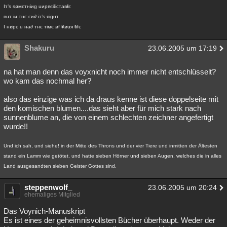
Iт’s søмєтнiиg uиpяє∂icтaвℓє
вuт iи тнє єи∂ iт’s яigнт
I нøpє u нa∂ тнє тiмє øf ¥øuя ℓifє
Shakuru
23.06.2005 um 17:19
na hat man denn das voyxnicht noch immer nicht entschlüsselt?
wo kam das nochmal her?
also das einzige was ich da draus kenne ist diese doppelseite mit
den komischen blumen....das sieht aber für mich stark nach
sunnenblume an, die von einem schlechten zeichner angefertigt
wurde!!
Und ich sah, und siehe! in der Mitte des Throns und der vier Tiere und inmitten der Ältesten
stand ein Lamm wie getötet, und hatte sieben Hörner und sieben Augen, welches die in alles
Land ausgesandten sieben Geister Gottes sind.
steppenwolf_
23.06.2005 um 20:24
ehemaliges Mitglied
Das Voynich-Manuskript
Es ist eines der geheimnisvollsten Bücher überhaupt. Weder der