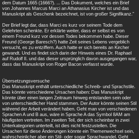
dem Datum 1665 (1666?). ... Das Dokument, welches ein Brief
von Johannes Marcus Marci an Athanasius Kircher ist und das
Manuskript als Geschenk bezeichnet, ist von großer Signifikanz."
Der Brief legt dar, dass Marci es kurz vor seinem Tode dem
Gelehrten schenkte. Er erklärte weiter, dass er selbst es von
einem Freund kurz vor dessen Todes bekommen habe. Dieser
Freund (George Baresch?) hatte Zeit seines Lebens vergeblich
versucht, es zu entziffern. Auch hatte er sich bereits an Kircher
gewandt. Und es findet sich darin der Hinweis eines Dr. Raphael
auf Rudolf II. und das dieser ursprünglich davon ausgegangen war,
dass das Manuskript von Roger Bacon verfasst wurde.
Übersetzungsversuche
Das Manuskript enthält unterschiedliche Schreib- und Sprachstile.
Das könnte verschiedene Ursachen haben: Das Manuskript
könnte über einen langen Zeitraum hinweg entstanden sein oder
von unterschiedlicher Hand stammen. Der Autor könnte seinen Stil
während der Arbeit verändert haben. Geht man von verschiedenen
Sprachen A und B aus, wäre in Sprache A das Symbol 8AM am
häufigsten vertreten. Im zweiten Teil, der sich scheinbar in zwei
Unterkategorien unterteilt, ist dies nicht festzustellen. Die
Ursachen für diese Änderungen könnte ein Themenwechsel sein,
wahrscheinlicher aber ein Stil- oder sogar Sprachwandel. Geht