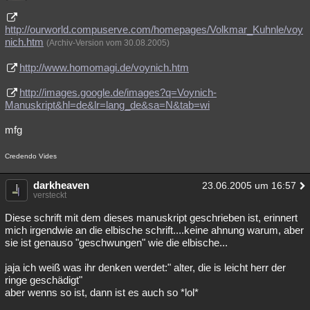
http://ourworld.compuserve.com/homepages/Volkmar_Kuhnle/voy
nich.htm
(Archiv-Version vom 30.08.2005)
http://www.homomagi.de/voynich.htm
http://images.google.de/images?q=Voynich-
Manuskript&hl=de&lr=lang_de&sa=N&tab=wi
mfg
Credendo Vides
darkheaven
23.06.2005 um 16:57
versteckt
Diese schrift mit dem dieses manuskript geschrieben ist, erinnert
mich irgendwie an die elbische schrift....keine ahnung warum, aber
sie ist genauso "geschwungen" wie die elbische...
jaja ich weiß was ihr denken werdet:" alter, die is leicht herr der
ringe geschädigt"
aber wenns so ist, dann ist es auch so *lol*