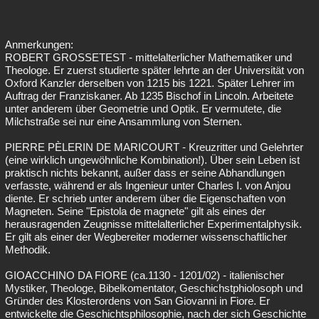
Anmerkungen:
ROBERT GROSSETEST - mittelalterlicher Mathematiker und
Theologe. Er zuerst studierte später lehrte an der Universität von
Oxford Kanzler derselben von 1215 bis 1221. Später Lehrer im
Auftrag der Franziskaner. Ab 1235 Bischof in Lincoln. Arbeitete
unter anderem über Geometrie und Optik. Er vermutete, die
Milchstraße sei nur eine Ansammlung von Sternen.
PIERRE PÈLERIN DE MARICOURT - Kreuzritter und Gelehrter
(eine wirklich ungewöhnliche Kombination!). Über sein Leben ist
praktisch nichts bekannt, außer dass er seine Abhandlungen
verfasste, während er als Ingenieur unter Charles I. von Anjou
diente. Er schrieb unter anderem über die Eigenschaften von
Magneten. Seine "Epistola de magnete" gilt als eines der
herausragenden Zeugnisse mittelalterlicher Experimentalphysik.
Er gilt als einer der Wegbereiter moderner wissenschaftlicher
Methodik.
GIOACCHINO DA FIORE (ca.1130 - 1201/02) - italienischer
Mystiker, Theologe, Bibelkomentator, Geschichstphiolosoph und
Gründer des Klosterordens von San Giovanni in Fiore. Er
entwickelte die Geschichtsphilosophie, nach der sich Geschichte