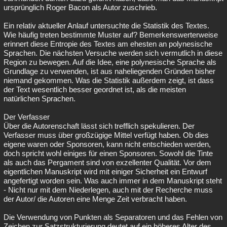
ursprünglich Roger Bacon als Autor zuschrieb.
Ein relativ aktueller Anlauf untersuchte die Statistik des Textes.
Wie häufig treten bestimmte Muster auf? Bemerkenswerterweise
erinnert diese Entropie des Textes am ehesten an polynesische
Sprachen. Die nächsten Versuche werden sich vermutlich in diese
Region zu bewegen. Auf die Idee, eine polynesische Sprache als
Grundlage zu verwenden, ist aus naheliegenden Gründen bisher
niemand gekommen. Was die Statistik außerdem zeigt, ist dass
der Text wesentlich besser geordnet ist, als die meisten
natürlichen Sprachen.
Der Verfasser
Über die Autorenschaft lässt sich trefflich spekulieren. Der
Verfasser muss über großzügige Mittel verfügt haben. Ob dies
eigene waren oder Sponsoren, kann nicht entschieden werden,
doch spricht wohl einiges für einen Sponsoren. Sowohl die Tinte
als auch das Pergament sind von exzellenter Qualität. Vor dem
eigentlichen Manuskript wird mit einiger Sicherheit ein Entwurf
angefertigt worden sein. Was auch immer in dem Manuskript steht
- Nicht nur mit dem Niederlegen, auch mit der Recherche muss
der Autor/ die Autoren eine Menge Zeit verbracht haben.
Die Verwendung von Punkten als Separatoren und das Fehlen von
Zeichen zur Satzstrukturierung deutet auf ein höheres Alter des