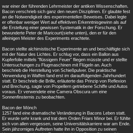
war einer der führenden Lehrmeister der antiken Wissenschaften.
Bacon verschrieb sich ganz den neuen Disziplinen. Er glaubte fest
an die Notwendigkeit des experimentellen Beweises. Dabei legte
er offenbar weniger Wert auf effektiven Erkenntnisgewinn als auf
die Erstellung einer gewissen Systematik in der Forschung. Er
bewunderte Peter de Maricourt(siehe unten), den er für den
alleinigen Meister des Experiments erachtete.
Bacon stellte alchimistische Experimente an und beschäftigte sich
mit der Natur des Lichtes. Er schlug vor, dass ein Ballon aus
Kupferfolie mittels "flüssigem Feuer" fliegen müsste und er stellte
Untersuchungen zu Flugmaschinen mit Flügeln an. Auch
beschrieb die Herstellung von Schießpulver. Die praktische
Verwendung in Waffen fand erst im darauffolgenden Jahrhundert
statt. Er beschrieb die Brille, erläuterte das Prinzip von Reflexion
und Brechung, sagte von Propellern getriebene Schiffe und Autos
voraus. Er verwendete eine Camera Obscura um eine
Sonnenfinsternis zu beobachten.
Bacon der Mönch
1257 fand eine dramatische Veränderung in Bacons Leben statt.
Er wurde sehr krank und trat dem Orden Friars Minor bei. Er fühlte
sich von allen vergessen, seine Universitätskarriere war am Ende.
Sein jähzorniges Auftreten hatte ihn in Opposition zu seinen