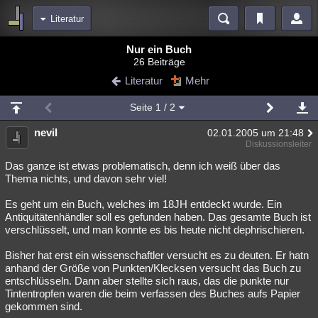
Literatur
Bereiche
Nur ein Buch
26 Beiträge
Echtzeit
Diskussionen
Blogs
Videos
Statistiken
Literatur
Mehr
Chat
Wiki
Neuigkeiten
2
Seite
1
/ 2
meine Rubriken
nevil
02.01.2005 um 21:48
Menschen
Wissenschaft
Politik
Mystery
Kriminalfälle
Diskussionsleiter
Spiritualität
Verschwörungen
Technologie
Ufologie
Das ganze ist etwas problematisch, denn ich weiß über das
Thema nichts, und davon sehr viel!
Natur
Umfragen
Unterhaltung
Es geht um ein Buch, welches im 18JH entdeckt wurde. Ein
weitere Rubriken
Antiquitätenhändler soll es gefunden haben. Das gesamte Buch ist
verschlüsselt, und man konnte es bis heute nicht dephrischieren.
Philosophie
Träume
Orte
Esoterik
Literatur
Bisher hat erst ein wissenschaftler versucht es zu deuten. Er hatn
Astronomie
Helpdesk
Gruppen
Gaming
Filme
anhand der Größe von Punkten/Klecksen versucht das Buch zu
entschlüsseln. Dann aber stellte sich raus, das die punkte nur
Musik
Clash
Verbesserungen
Allmystery
English
Tintentropfen waren die beim verfassen des Buches aufs Papier
gekommen sind.
Übersichten