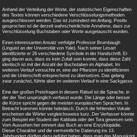
Anhand der Verteilung der Worte, der statistischen Eigenschaften
des Textes können verschiedene Verschlüsselungsmethoden
ausgeschlossen werden. Das ist zumindest ein Anfang. Positiv
gesprochen ist die derzeit wahrscheinlichste Annahme, dass zur
Verschlüsselung Buchstaben oder Worte ausgetauscht wurden.
Einen interessanten Ansatz verfolgte Professor Brumbaugh
(Linguist an der Universität von Yale). Nach seiner Lesart
identifizierte er 26 verschiedene Symbole in der Handschrift. Er
ging davon aus, dass es kein Zufall sein konnte, dass diese Zahl
identisch ist mit der Anzahl der Buchstaben im Alphabet. Im
weiteren Verlauf versuchte er, eine der Pflanzen zu identifizieren
und die Unterschrift entsprechend zu übersetzen. Das gelang
zwar zunächst, führte aber im weiteren Verlauf in eine Sackgasse.
Eine der großen Preisfragen in diesem Rätsel ist die Sprache, in
der der Text ursprünglich verfasst wurde. Die Länge oder besser
die Kürze spricht gegen die meisten europäischen Sprachen. In
Betracht kommen könnte hebräisch. Durch die fehlenden Vokale
erscheinen die Wörter vergleichsweise kurz. Der Verfasser könnte
zum Beispiel ein Student der Kabbala oder der Tora gewesen sein.
Vom Aussehen her erinnert das Buch an eine Enzyklopädie.
Dieser Charakter und die vermeintliche Datierung ins 13.
Jahrhundert dürften dazu geführt haben, dass man das Manuskript