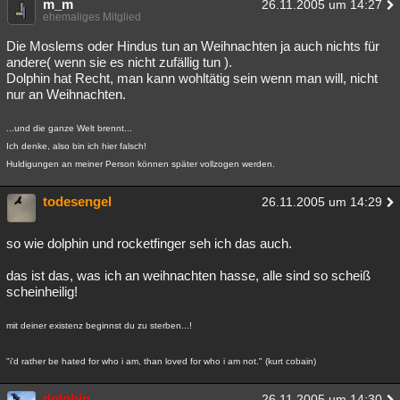
m_m
26.11.2005 um 14:27
ehemaliges Mitglied
Die Moslems oder Hindus tun an Weihnachten ja auch nichts für
andere( wenn sie es nicht zufällig tun ).
Dolphin hat Recht, man kann wohltätig sein wenn man will, nicht
nur an Weihnachten.
...und die ganze Welt brennt...
Ich denke, also bin ich hier falsch!
Huldigungen an meiner Person können später vollzogen werden.
todesengel
26.11.2005 um 14:29
so wie dolphin und rocketfinger seh ich das auch.
das ist das, was ich an weihnachten hasse, alle sind so scheiß
scheinheilig!
mit deiner existenz beginnst du zu sterben...!
"i'd rather be hated for who i am, than loved for who i am not." (kurt cobain)
dolphin
26.11.2005 um 14:30