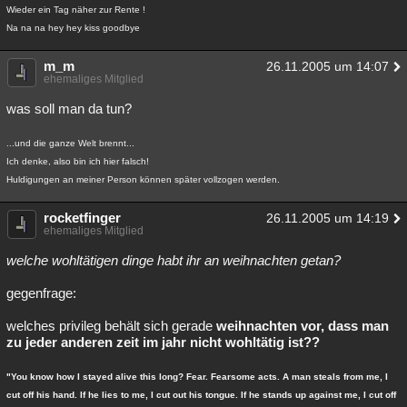
Wieder ein Tag näher zur Rente !
Na na na hey hey kiss goodbye
m_m
26.11.2005 um 14:07
ehemaliges Mitglied
was soll man da tun?
...und die ganze Welt brennt...
Ich denke, also bin ich hier falsch!
Huldigungen an meiner Person können später vollzogen werden.
rocketfinger
26.11.2005 um 14:19
ehemaliges Mitglied
welche wohltätigen dinge habt ihr an weihnachten getan?
gegenfrage:
welches privileg behält sich gerade
weihnachten vor, dass man
zu jeder anderen zeit im jahr nicht wohltätig ist??
"You know how I stayed alive this long? Fear. Fearsome acts. A man steals from me, I
cut off his hand. If he lies to me, I cut out his tongue. If he stands up against me, I cut off