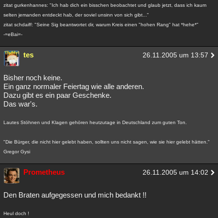
zitat gurkenhannes: "Ich hab dich ein bisschen beobachtet und glaub jetzt, dass ich kaum
Besucht
Teilgenommen
Alle
Neue
Geschlossen
selten jemanden entdeckt hab, der soviel unsinn von sich gibt..."
zitat schdaiff: "Seine Sig beantwortet dir, warum Kreis einen "hohen Rang" hat *hehe*"
Lesenswert
Schlüsselwörter
-=eBai=-
tes
26.11.2005 um 13:57
Bisher noch keine.
Ein ganz normaler Feiertag wie alle anderen.
Dazu gibt es ein paar Geschenke.
Das war's.
Lautes Stöhnen und Klagen gehören heutzutage in Deutschland zum guten Ton.
"Die Bürger, die nicht hier gelebt haben, sollten uns nicht sagen, wie sie hier gelebt hätten."
Gregor Gysi
Prometheus
26.11.2005 um 14:02
Den Braten aufgegessen und mich bedankt !!
Heul doch !