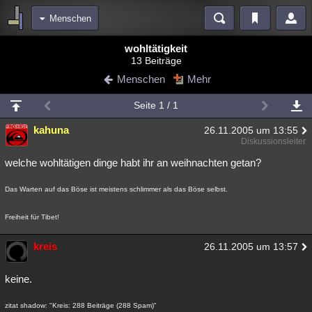
Menschen
Bereiche
wohltätigkeit
13 Beiträge
Echtzeit
Diskussionen
Blogs
Videos
Statistiken
Menschen
Mehr
Chat
Wiki
Neuigkeiten
Seite 1 / 1
meine Rubriken
kahuna
26.11.2005 um 13:55
Menschen
Wissenschaft
Politik
Mystery
Kriminalfälle
Diskussionsleiter
Spiritualität
Verschwörungen
Technologie
Ufologie
welche wohltätigen dinge habt ihr an weihnachten getan?
Natur
Umfragen
Unterhaltung
Das Warten auf das Böse ist meistens schlimmer als das Böse selbst.
weitere Rubriken
Freiheit für Tibet!
Philosophie
Träume
Orte
Esoterik
Literatur
kreis
26.11.2005 um 13:57
Astronomie
Helpdesk
Gruppen
Gaming
Filme
keine.
Musik
Clash
Verbesserungen
Allmystery
English
Übersichten
zitat shadow: "Kreis: 288 Beiträge (288 Spam)"