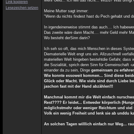
Mehr Geld... Ich will das nicht... Wozu? Was bringt
Link kopieren
Lesezeichen setzen
Meine Mutter sagt immer:
"Wenn du nichts findest hast du Pech gehabt und d
In irgendeinerweise stimmt das auch.... Ich habew
Das zweite wäre dann Macht.... mehr Geld mehr M
Wo besteht derSinn darin?
Ich seh so oft, das mich Menschen in dieses System
Diematerielle Welt engt uns ein. Allzuschnell verfal
materiellen Welt hingeben bestehtdie Gefahr, dass 
die Sozialität, sprich denn Sinn für Gemeinschaft -
einander da zu sein, Dinge
gemeinsam zu erfahre
Wie konnte essoweit kommen... Sind diese beid
Glück oder Macht. Wie viele sind durch Liebe be
jaschon fast mit der Hand abzählen!!!
Manchmal kommt mir die Welt einfach nurschwarz 
Rest???? Er leidet... Entweder körperlich (Hung
möglichstmehr oder weniger Reichtum und viel 
Volk ein wenig Freiheit und lenk sie ab unddu k
An solchen Tagen willlich einfach nur Weg... rau