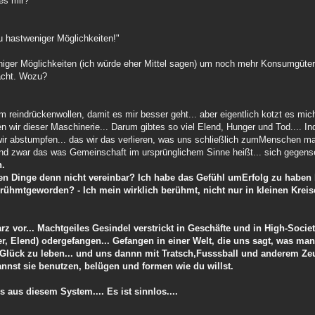
 es mir?
u hastweniger Möglichkeiten!"
eniger Möglichkeiten (ich würde eher Mittel sagen) um noch mehr Konsumgüt
acht. Wozu?
 reindrückenwollen, damit es mir besser geht... aber eigentlich kotzt es mi
len wir dieser Maschinerie... Darum gibtes so viel Elend, Hunger und Tod.... I
wir abstumpfen... das wir das verlieren, was uns schließlich zumMenschen ma
und zwar das was Gemeinschaft im ursprünglichem Sinne heißt... sich gegensei
n.
en Dinge denn nicht vereinbar? Ich habe das Gefühl umErfolg zu haben
rühmtgeworden? - Ich mein wirklich berühmt, nicht nur in kleinen Kreis
vor... Machtgeiles Gesindel verstrickt in Geschäfte und in High-Society
er, Elend) odergefangen... Gefangen in einer Welt, die uns sagt, was man
Glück zu leben... und uns dannn mit Tratsch,Fusssball und anderem Zeu
annst sie benutzen, belügen und formen wie du willst.
s aus diesem System.... Es ist sinnlos....