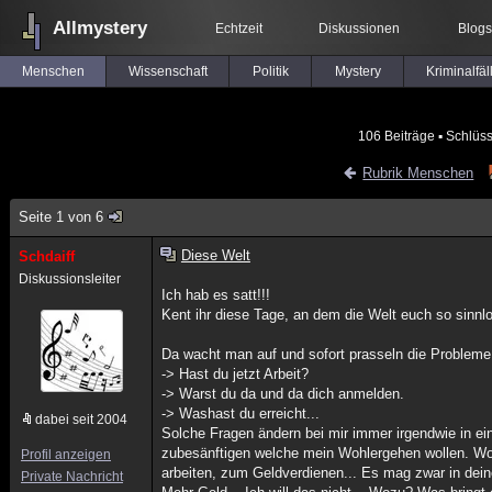
Allmystery
Echtzeit
Diskussionen
Blogs
Menschen
Wissenschaft
Politik
Mystery
Kriminalfäl
106 Beiträge
▪ Schlüss
Rubrik Menschen
Seite 1 von 6
Diese Welt
Schdaiff
Diskussionsleiter
Ich hab es satt!!!
Kent ihr diese Tage, an dem die Welt euch so sinnl
Da wacht man auf und sofort prasseln die Probleme d
-> Hast du jetzt Arbeit?
-> Warst du da und da dich anmelden.
-> Washast du erreicht...
dabei seit 2004
Solche Fragen ändern bei mir immer irgendwie in e
zubesänftigen welche mein Wohlergehen wollen. Woh
Profil anzeigen
arbeiten, zum Geldverdienen... Es mag zwar in dei
Private Nachricht