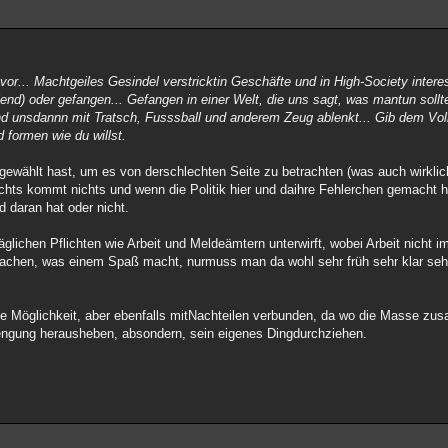
r... Machtgeiles Gesindel verstricktin Geschäfte und in High-Society interes
lend) oder gefangen... Gefangen in einer Welt, die uns sagt, was mantun soll
nd unsdannn mit Tratsch, Fusssball und anderem Zeug ablenkt... Gib dem Vol
 formen wie du willst.
e gewählt hast, um es von derschlechten Seite zu betrachten (was auch wirklic
 nichts kommt nichts und wenn die Politik hier und daihre Fehlerchen gemacht
 daran hat oder nicht.
glichen Pflichten wie Arbeit und Meldeämtern unterwirft, wobei Arbeit nicht 
machen, was einem Spaß macht, nurmuss man da wohl sehr früh sehr klar seh
ne Möglichkeit, aber ebenfalls mitNachteilen verbunden, da wo die Masse z
engung herausheben, absondern, sein eigenes Dingdurchziehen.