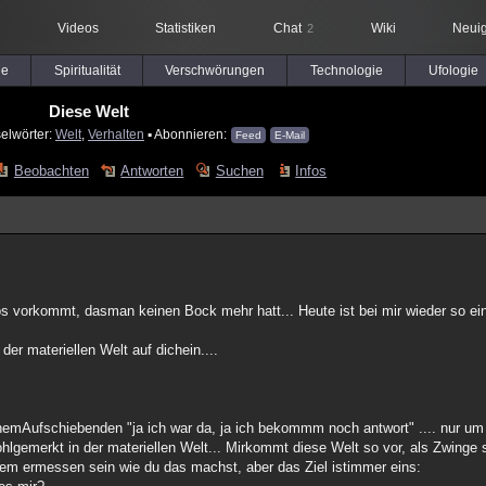
Videos
Statistiken
Chat
Wiki
Neuig
2
le
Spiritualität
Verschwörungen
Technologie
Ufologie
Diese Welt
elwörter:
Welt
,
Verhalten
▪ Abonnieren:
Feed
E-Mail
Beobachten
Antworten
Suchen
Infos
os vorkommt, dasman keinen Bock mehr hatt... Heute ist bei mir wieder so ein
er materiellen Welt auf dichein....
inemAufschiebenden "ja ich war da, ja ich bekommm noch antwort" .... nur um
lgemerkt in der materiellen Welt... Mirkommt diese Welt so vor, als Zwinge 
nem ermessen sein wie du das machst, aber das Ziel istimmer eins: