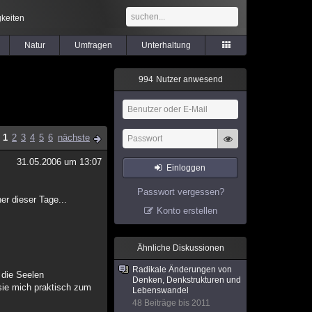
keiten
Natur
Umfragen
Unterhaltung
9
9
4
Nutzer anwesend
1
2
3
4
5
6
nächste
31.05.2006 um 13:07
Einloggen
Passwort vergessen?
er dieser Tage...
Konto erstellen
Ähnliche Diskussionen
Radikale Änderungen von
 die Seelen
Denken, Denkstrukturen und
sie mich praktisch zum
Lebenswandel
48 Beiträge bis 2011