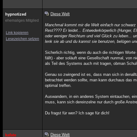
Diese Welt
hypnotized
ehemaliges Mitglied
Manchmal kommt mir die Welt einfach nur schwarz vo
Rest???? Er leidet... Entwederkörperlich (Hunger, E
Link kopieren
oder weniger Reichtum und viel Glück zu leben... u
Lesezeichen setzen
lenk sie ab und du kannst sie benutzen, belügen und
Sicherlich richtig, wenn du auch die richtigen Wort
fällt) - aber soläuft eine Gesellschaft nunmal, von
als Teil des Systems auch mit tragen, obman Schuld
Genau so zwingend ist es, dass man sich in denalltä
betrachtet werden sollte, man kann durchaus das 
optimal treffen.
Auswandern, in ein anderes System eintauchen, ei
muss, kann sich dereinzelne nur durch große Anstr
Du fragst für wen? Ich sage für dich!
Diese Welt
kafate