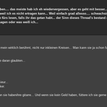
en.... das meiste hab ich eh wiedervergessen, aber es geht mit besser... 
weil ich es nicht ertragen kann... Weil einfach grad allesso.... schwachsin
e fürs lesen, falls ihr das getan habt... der Sinn dieses Thread's bestan
sagen oder was weiß ich...
mein wirklich berühmt, nicht nur inkleinen Kreisen... Man kann sie ja schon f
e daran glaubten...
eur...
ker.
n sie habenihre gitarre... Und wenn sie kein Geld haben, füttere ich sie gerne 