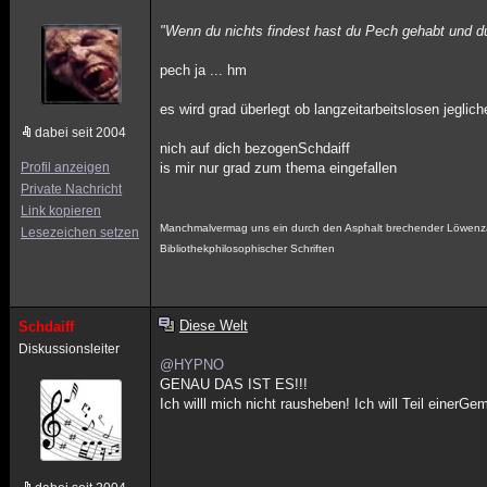
"Wenn du nichts findest hast du Pech gehabt und d
pech ja ... hm
es wird grad überlegt ob langzeitarbeitslosen jeglich
dabei seit 2004
nich auf dich bezogenSchdaiff
Profil anzeigen
is mir nur grad zum thema eingefallen
Private Nachricht
Link kopieren
Manchmalvermag uns ein durch den Asphalt brechender Löwenza
Lesezeichen setzen
Bibliothekphilosophischer Schriften
Diese Welt
Schdaiff
Diskussionsleiter
@HYPNO
GENAU DAS IST ES!!!
Ich willl mich nicht rausheben! Ich will Teil einerG