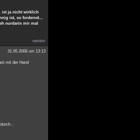
ist ja nicht wirklich
nig ist, so fordernd...
d eh nurdarin mir mal
melden
31.05.2006 um 13:13
ast mit der Hand
durch...