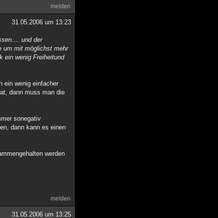
melden
31.05.2006 um 13:23
sen.... und der
te um mit möglichst mehr
k ein wenig Freiheitund
h ein wenig einfacher
 hat, dann muss man die
immer sonegativ
en, dann kann es einen
usammengehalten werden
melden
31.05.2006 um 13:25