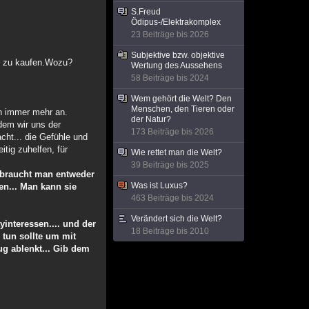
S.Freud
Ödipus-/Elektrakomplex
23 Beiträge bis 2026
Subjektive bzw. objektive
er zu kaufen.Wozu?
Wertung des Aussehens
58 Beiträge bis 2024
Wem gehört die Welt? Den
Menschen, den Tieren oder
ch immer mehr an.
der Natur?
ndem wir uns der
173 Beiträge bis 2026
cht... die Gefühle und
tig zuhelfen, für
Wie rettet man die Welt?
39 Beiträge bis 2025
 braucht man entweder
Was ist Luxus?
en... Man kann sie
463 Beiträge bis 2024
Verändert sich die Welt?
interessen.... und der
18 Beiträge bis 2010
 tun sollte um mit
g ablenkt... Gib dem