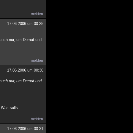
melden
17.06.2006 um 00:28
s auch nur, um Demut und
melden
17.06.2006 um 00:30
s auch nur, um Demut und
as solls... -.-
melden
17.06.2006 um 00:31