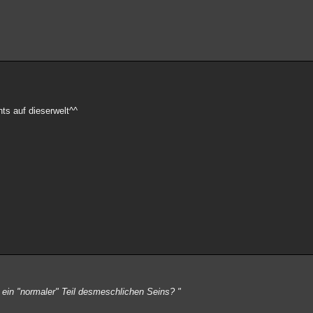
chts auf dieserwelt^^
t ein "normaler" Teil desmeschlichen Seins? "