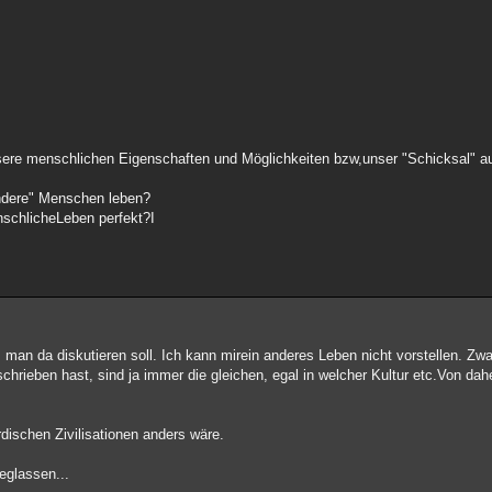
 unsere menschlichen Eigenschaften und Möglichkeiten bzw,unser "Schicksal" a
ndere" Menschen leben?
nschlicheLeben perfekt?I
 man da diskutieren soll. Ich kann mirein anderes Leben nicht vorstellen. Zwa
schrieben hast, sind ja immer die gleichen, egal in welcher Kultur etc.Von dah
rdischen Zivilisationen anders wäre.
eglassen...