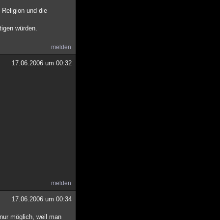
Religion und die
tigen würden.
melden
17.06.2006 um 00:32
melden
17.06.2006 um 00:34
nur möglich, weil man