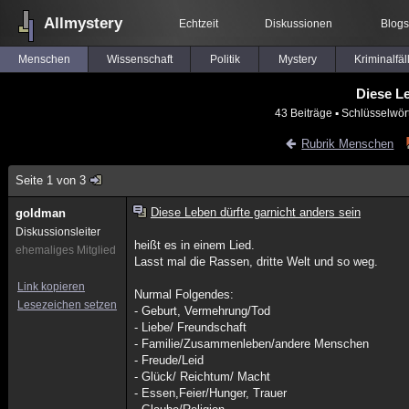
Allmystery
Echtzeit
Diskussionen
Blogs
Menschen
Wissenschaft
Politik
Mystery
Kriminalfäl
Diese Le
43 Beiträge
▪ Schlüsselwör
Rubrik Menschen
Seite 1 von 3
Diese Leben dürfte garnicht anders sein
goldman
Diskussionsleiter
heißt es in einem Lied.
ehemaliges Mitglied
Lasst mal die Rassen, dritte Welt und so weg.
Link kopieren
Nurmal Folgendes:
Lesezeichen setzen
- Geburt, Vermehrung/Tod
- Liebe/ Freundschaft
- Familie/Zusammenleben/andere Menschen
- Freude/Leid
- Glück/ Reichtum/ Macht
- Essen,Feier/Hunger, Trauer