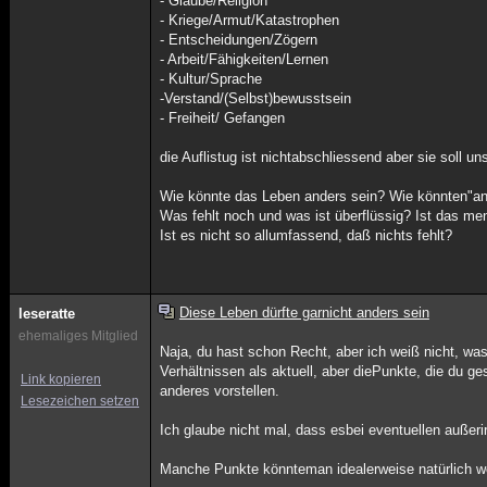
- Glaube/Religion
- Kriege/Armut/Katastrophen
- Entscheidungen/Zögern
- Arbeit/Fähigkeiten/Lernen
- Kultur/Sprache
-Verstand/(Selbst)bewusstsein
- Freiheit/ Gefangen
die Auflistug ist nichtabschliessend aber sie soll
Wie könnte das Leben anders sein? Wie könnten"a
Was fehlt noch und was ist überflüssig? Ist das me
Ist es nicht so allumfassend, daß nichts fehlt?
Diese Leben dürfte garnicht anders sein
leseratte
ehemaliges Mitglied
Naja, du hast schon Recht, aber ich weiß nicht, was
Verhältnissen als aktuell, aber diePunkte, die du ge
Link kopieren
anderes vorstellen.
Lesezeichen setzen
Ich glaube nicht mal, dass esbei eventuellen außeri
Manche Punkte könnteman idealerweise natürlich w