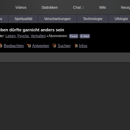
Videos
Statistiken
Chat
Wiki
Neuig
2
le
Spiritualität
Verschwörungen
Technologie
Ufologie
ben dürfte garnicht anders sein
ter:
Leben
,
Psyche
,
Verhalten
▪ Abonnieren:
Feed
E-Mail
Beobachten
Antworten
Suchen
Infos