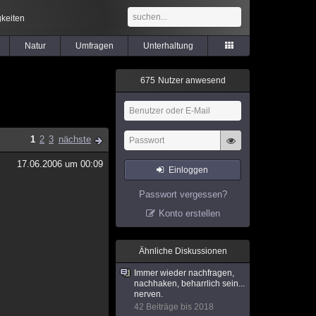
keiten
Natur
Umfragen
Unterhaltung
6
7
5
Nutzer anwesend
1
2
3
nächste
17.06.2006 um 00:09
Einloggen
Passwort vergessen?
Konto erstellen
Ähnliche Diskussionen
Immer wieder nachfragen,
nachhaken, beharrlich sein...
nerven.
42 Beiträge bis 2018