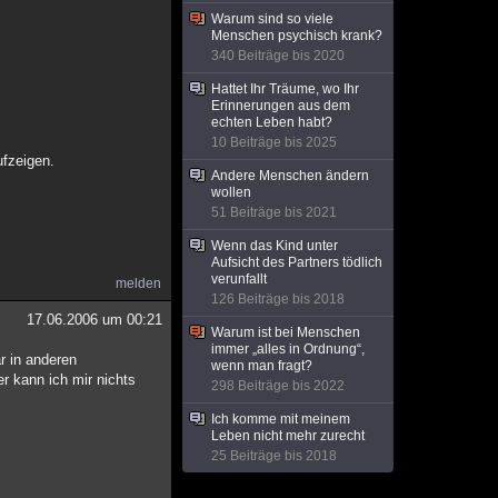
Warum sind so viele
Menschen psychisch krank?
340 Beiträge bis 2020
Hattet Ihr Träume, wo Ihr
Erinnerungen aus dem
echten Leben habt?
10 Beiträge bis 2025
ufzeigen.
Andere Menschen ändern
wollen
51 Beiträge bis 2021
Wenn das Kind unter
Aufsicht des Partners tödlich
verunfallt
melden
126 Beiträge bis 2018
17.06.2006 um 00:21
Warum ist bei Menschen
immer „alles in Ordnung“,
r in anderen
wenn man fragt?
er kann ich mir nichts
298 Beiträge bis 2022
Ich komme mit meinem
Leben nicht mehr zurecht
25 Beiträge bis 2018