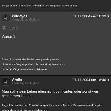
Ein jeder treibt das Seine - nur muß er es mit ganzer Seele treiben.
coldeyes
01.11.2004 um 18:39
ehemaliges Mitglied
@arkana
Warum?
Es ist nicht immer die Realität was gerade passiert,
oft ist es die Vergangenheit, die man akzeptieren muss,
um in der Gegenwart leben zu können-
Amila
01.11.2004 um 18:40
ehemaliges Mitglied
Man sollte sein Leben eben nicht von Karten oder sonst was
bestimmen lassen.
Angst führt zu falschen Entscheidungen. Handle aus Mut und Bewusstsein und du wirst
sehen, dass du richtig entschieden hast.