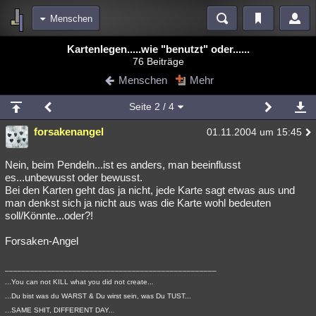
Menschen
Bereiche
Kartenlegen.....wie "benutzt" oder......
76 Beiträge
Echtzeit
Diskussionen
Blogs
Videos
Statistiken
Menschen
Mehr
Chat
Wiki
Neuigkeiten
2
Seite
2
/ 4
meine Rubriken
forsakenangel
01.11.2004 um 15:45
Menschen
Wissenschaft
Politik
Mystery
Kriminalfälle
Spiritualität
Verschwörungen
Technologie
Ufologie
Nein, beim Pendeln...ist es anders, man beeinflusst
es...unbewusst oder bewusst.
Bei den Karten geht das ja nicht, jede Karte sagt etwas aus und
Natur
Umfragen
Unterhaltung
man denkst sich ja nicht aus was die Karte wohl bedeuten
weitere Rubriken
soll/Könnte...oder?!
Philosophie
Träume
Orte
Esoterik
Literatur
Forsaken-Angel
Astronomie
Helpdesk
Gruppen
Gaming
Filme
__________________________________________________
...You can not KILL what you did not create...
Musik
Clash
Verbesserungen
Allmystery
English
...Du bist was du WARST & Du wirst sein, was Du TUST...
Übersichten
...SAME SHIT, DIFFERENT DAY...