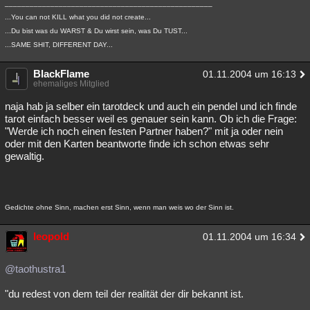
__________________________________________________
...You can not KILL what you did not create...
...Du bist was du WARST & Du wirst sein, was Du TUST...
...SAME SHIT, DIFFERENT DAY...
BlackFlame
01.11.2004 um 16:13
ehemaliges Mitglied
naja hab ja selber ein tarotdeck und auch ein pendel und ich finde
tarot einfach besser weil es genauer sein kann. Ob ich die Frage:
"Werde ich noch einen festen Partner haben?" mit ja oder nein
oder mit den Karten beantworte finde ich schon etwas sehr
gewaltig.
Gedichte ohne Sinn, machen erst Sinn, wenn man weis wo der Sinn ist.
leopold
01.11.2004 um 16:34
@taothustra1
"du redest von dem teil der realität der dir bekannt ist.