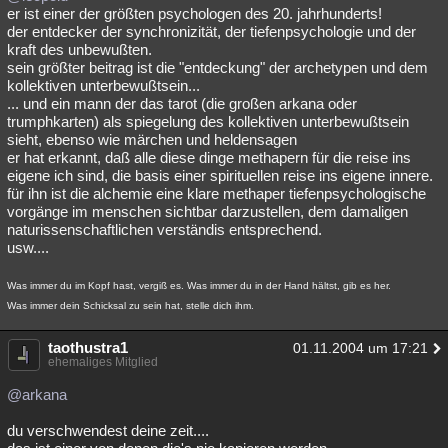
er ist einer der größten psychologen des 20. jahrhunderts!
der entdecker der synchronizität, der tiefenpsychologie und der
kraft des unbewußten.
sein größter beitrag ist die "entdeckung" der archetypen und dem
kollektiven unterbewußtsein...
... und ein mann der das tarot (die großen arkana oder
trumphkarten) als spiegelung des kollektiven unterbewußtsein
sieht, ebenso wie märchen und heldensagen
er hat erkannt, daß alle diese dinge methapern für die reise ins
eigene ich sind, die basis einer spirituellen reise ins eigene innere.
für ihn ist die alchemie eine klare methaper tiefenpsychologische
vorgänge im menschen sichtbar darzustellen, dem damaligen
naturissenschaftlichen verständis entsprechend.
usw....
Was immer du im Kopf hast, vergiß es. Was immer du in der Hand hältst, gib es her.
Was immer dein Schicksal zu sein hat, stelle dich ihm.
taothustra1
01.11.2004 um 17:21
ehemaliges Mitglied
@arkana
du verschwendest deine zeit....