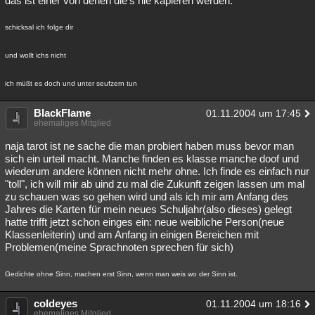
das ist einer von denen die's nie kapieren werden.
schicksal ich folge dir
und wollt ichs nicht
ich müßt es doch und unter seufzern tun
BlackFlame
01.11.2004 um 17:45
ehemaliges Mitglied
naja tarot ist ne sache die man probiert haben muss bevor man
sich ein urteil macht. Manche finden es klasse manche doof und
wiederum andere können nicht mehr ohne. Ich finde es einfach nur
"toll", ich will mir ab uind zu mal die Zukunft zeigen lassen um mal
zu schauen was so gehen wird und als ich mir am Anfang des
Jahres die Karten für mein neues Schuljahr(also dieses) gelegt
hatte trifft jetzt schon einges ein: neue weibliche Person(neue
Klassenleiterin) und am Anfang in einigen Bereichen mit
Problemen(meine Sprachnoten sprechen für sich)
Gedichte ohne Sinn, machen erst Sinn, wenn man weis wo der Sinn ist.
coldeyes
01.11.2004 um 18:16
ehemaliges Mitglied