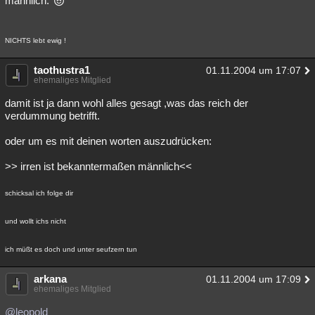
männlich.
NICHTS lebt ewig !
taothustra1
01.11.2004 um 17:07
ehemaliges Mitglied
damit ist ja dann wohl alles gesagt ,was das reich der
verdummung betrifft.
oder um es mit deinen worten auszudrücken:
>> irren ist bekanntermaßen männlich<<
schicksal ich folge dir
und wollt ichs nicht
ich müßt es doch und unter seufzern tun
arkana
01.11.2004 um 17:09
ehemaliges Mitglied
@leopold