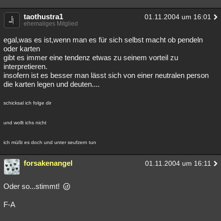
Besucht
Teilgenommen
Alle
Neue
Geschlossen
taothustra1
01.11.2004 um 16:01
ehemaliges Mitglied
Lesenswert
Schlüsselwörter
egal,was es ist,wenn man es für sich selbst macht ob pendeln
oder karten
gibt es immer eine tendenz etwas zu seinem vorteil zu
interpretieren.
insofern ist es besser man lässt sich von einer neutralen person
die karten legen und deuten....
schicksal ich folge dir
und wollt ichs nicht
ich müßt es doch und unter seufzern tun
forsakenangel
01.11.2004 um 16:11
Oder so...stimmt!
F-A