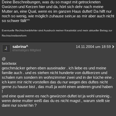
Deine Beschreibungen, was du so magst mit getrockneten
Gwürzen und Kerzen hier und da, hört sich dehr nach meine
Mutter an, eine Qual, wenn es im ganzen Haus duftet! Da hilft nur
noch so wenig, wie möglich zuhause sein,w as mir aber auch nicht
so schwer fällt^^
Eventuelle Rechtschreibfehler sind Ausdruck meiner Kreativität und mein aktueller Beirag zur
Rechtschreibereform
sabrina^
14.11.2004 um 18:59
ehemaliges Mitglied
@
twixtwax
geschmäcker gehen eben auseinader . ich liebe es und meine
familie auch . und es stehen nicht hunderte von duftkerzen und
schalen rum sondern im wohnzimmer zwei und in der küche eine .
ich kann mir nicht vorstellen das du nur wegen des duftes nicht
gerne zu hause bist , das muß ja wohl einen anderen grund haben
!
und eine qual wenn es nach gewürzen duftet ist ja wohl unsinnig .
wenn deine mutter weiß das du es nicht magst , warum stellt sie
dann nur soviel hin ?
______________________________