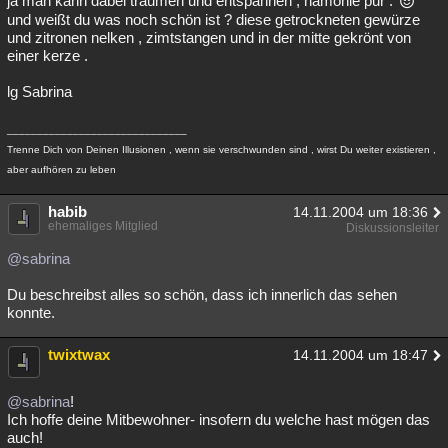
ja man kann dabei träumen und entspannen , hamonie pur .
und weißt du was noch schön ist ? diese getrockneten gewürze
Besucht
Teilgenommen
Alle
Neue
Geschlossen
und zitronen nelken , zimtstangen und in der mitte gekrönt von
einer kerze .
Lesenswert
Schlüsselwörter
lg Sabrina
______________________________
Trenne Dich von Deinen Illusionen , wenn sie verschwunden sind , wirst Du weiter existieren ,
aber aufhören zu leben
habib
14.11.2004 um 18:36
ehemaliges Mitglied
Diskussionsleiter
@sabrina
Du beschreibst alles so schön, dass ich innerlich das sehen
konnte.
twixtwax
14.11.2004 um 18:47
@sabrina
!
Ich hoffe deine Mitbewohner- insofern du welche hast mögen das
auch!