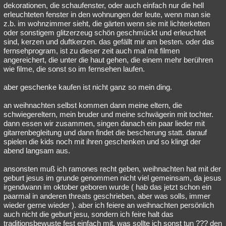
dekorationen, die schaufenster, oder auch einfach nur die hell
erleuchteten fenster in den wohnungen der leute, wenn man sie
z.b. im wohnzimmer sieht, die gärten wenn sie mit lichterketten
oder sonstigem glitzerzeug schön geschmückt und erleuchtet
sind, kerzen und duftkerzen. das gefällt mir am besten. oder das
fernsehprogram, ist zu dieser zeit auch mal mit filmen
angereichert, die unter die haut gehen, die einem mehr berühren
wie filme, die sonst so im fernsehen laufen.
aber geschenke kaufen ist nicht ganz so mein ding.
an weihnachten selbst kommen dann meine eltern, die
schwiegereltern, mein bruder und meine schwägerin mit tochter.
dann essen wir zusammen, singen danach ein paar lieder mit
gitarrenbegleitung und dann findet die bescherung statt. darauf
spielen die kids noch mit ihren geschenken und so klingt der
abend langsam aus.
ansonsten muß ich ramones recht geben, weihnachten hat mit der
geburt jesus im grunde genommen nicht viel gemeinsam, da jesus
irgendwann im oktober geboren wurde ( hab das jetzt schon ein
paarmal in anderen threats geschrieben, aber was solls, immer
wieder gerne wieder ). aber ich feiere an weihnachten persönlich
auch nicht die geburt jesu, sondern ich feire halt das
traditionsbewuste fest einfach mit, was sollte ich sonst tun ??? den