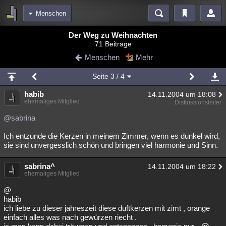
Menschen
Bereiche
Der Weg zu Weihnachten
71 Beiträge
Echtzeit
Diskussionen
Blogs
Videos
Statistiken
Menschen
Mehr
Chat
Wiki
Neuigkeiten
Seite
3
/ 4
meine Rubriken
habib
14.11.2004 um 18:08
Menschen
Wissenschaft
Politik
Mystery
Kriminalfälle
ehemaliges Mitglied
Diskussionsleiter
Spiritualität
Verschwörungen
Technologie
Ufologie
@sabrina
Ich entzunde die Kerzen in meinem Zimmer, wenn es dunkel wird,
Natur
Umfragen
Unterhaltung
sie sind unvergesslich schön und bringen viel harmonie und Sinn.
weitere Rubriken
sabrina^
Philosophie
Träume
Orte
Esoterik
14.11.2004 um 18:22
Literatur
ehemaliges Mitglied
Astronomie
Helpdesk
Gruppen
Gaming
Filme
@
habib
Musik
Clash
Verbesserungen
Allmystery
English
ich liebe zu dieser jahreszeit diese duftkerzen mit zimt , orange
einfach alles was nach gewürzen riecht .
Übersichten