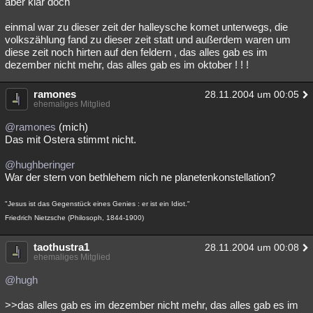
aber klar doch
einmal war zu dieser zeit der halleysche komet unterwegs, die
volkszählung fand zu dieser zeit statt und außerdem waren um
diese zeit noch hirten auf den feldern , das alles gab es im
dezember nicht mehr, das alles gab es im oktober ! ! !
ramones
28.11.2004 um 00:05
ehemaliges Mitglied
@ramones
(mich)
Das mit Ostera stimmt nicht.
@hughberinger
War der stern von bethlehem nich ne planetenkonstellation?
"Jesus ist das Gegenstück eines Genies : er ist ein Idiot."
Friedrich Nietzsche (Philosoph, 1844-1900)
taothustra1
28.11.2004 um 00:08
ehemaliges Mitglied
@hugh
>>das alles gab es im dezember nicht mehr, das alles gab es im