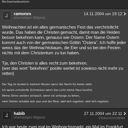
Rechtschreibereform
ramones
14.11.2004 um 19:12
ehemaliges Mitglied
Weihnachten ist ein altes germanisches Fest das verchristlicht
wurde. Das haben die Christen gemacht, damit man die Heiden
besser bekehren kann, genauso wie Ostern. Der Name Ostern
kommt auch von der germanischen Göttin "Ostera". Ich hoffe jeder
weiss das der Weihnachtsbaum, die Eier und so bei den Festen
nichts mit dem Christentum zu tun haben.
Tja, den Christen is alles recht zum bekehren.
(wer das wort "bekehren" positiv wertet ist sowieso nicht mehr zu
retten)
Der Tag ist dunkel in meinem Herzen wenn die Nacht für immer stirbt.
Ich spüre unheilvolle Schmerzen wenn das Licht meine Haut berührt.
Meine Sinne werden schwach, wenn ich anfange zu leben,
mein Gehirn schaltet sich aus und der Rest, wird sich ergeben, wird sich ergeben.
habib
27.11.2004 um 22:11
ehemaliges Mitglied
Diskussionsleiter
Ich war heute zwei mal im Weihnachsmarkt, ein Mal im Frankfurt