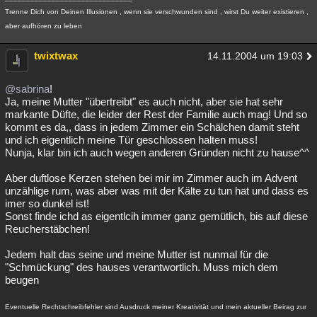
Trenne Dich von Deinen Illusionen , wenn sie verschwunden sind , wirst Du weiter existieren ,
aber aufhören zu leben
twixtwax
14.11.2004 um 19:03
@sabrina
!
Ja, meine Mutter "übertreibt" es auch nicht, aber sie hat sehr
markante Düfte, die leider der Rest der Familie auch mag! Und so
kommt es da,, dass in jedem Zimmer ein Schälchen damit steht
und ich eigentlich meine Tür geschlossen halten muss!
Nunja, klar bin ich auch wegen anderen Gründen nicht zu hause^^
Aber duftlose Kerzen stehen bei mir im Zimmer auch im Advent
unzählige rum, was aber was mit der Kälte zu tun hat und dass es
imer so dunkel ist!
Sonst finde ichd as eigentlcih immer ganz gemütlich, bis auf diese
Reucherstäbchen!
Jedem halt das seine und meine Mutter ist nunmal für die
"Schmückung" des hauses verantwortlich. Muss mich dem
beugen
Eventuelle Rechtschreibfehler sind Ausdruck meiner Kreativität und mein aktueller Beirag zur