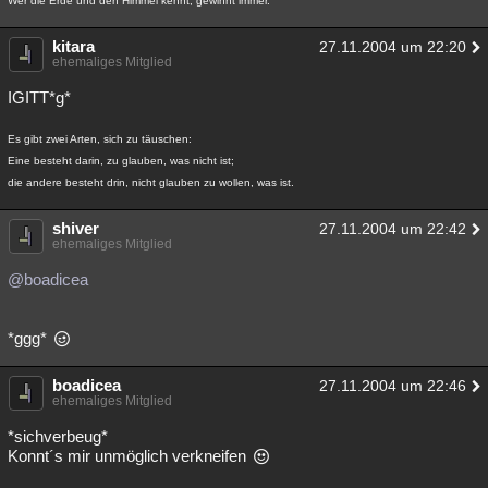
Wer die Erde und den Himmel kennt, gewinnt immer.
kitara
27.11.2004 um 22:20
ehemaliges Mitglied
IGITT*g*
Es gibt zwei Arten, sich zu täuschen:
Eine besteht darin, zu glauben, was nicht ist;
die andere besteht drin, nicht glauben zu wollen, was ist.
shiver
27.11.2004 um 22:42
ehemaliges Mitglied
@boadicea
*ggg*
boadicea
27.11.2004 um 22:46
ehemaliges Mitglied
*sichverbeug*
Konnt´s mir unmöglich verkneifen