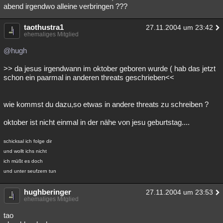
abend irgendwo alleine verbringen ???
taothustra1
27.11.2004 um 23:42
ehemaliges Mitglied
@hugh
>> da jesus irgendwann im oktober geboren wurde ( hab das jetzt
schon ein paarmal in anderen threats geschrieben<<
wie kommst du dazu,so etwas in andere threats zu schreiben ?
oktober ist nicht einmal in der nähe von jesu geburtstag....
schicksal ich folge dir
und wollt ichs nicht
ich müßt es doch
und unter seufzern tun
hughberinger
27.11.2004 um 23:53
ehemaliges Mitglied
tao