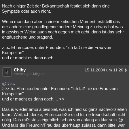
Nach einiger Zeit der Bekanntschaft festigt sich dann eine
Besucht
Teilgenommen
Alle
Neue
Geschlossen
Sympatie oder auch nicht.
Lesenswert
Schlüsselwörter
Wenn man dann aber in einem kritischen Moment feststellt das
der andere eine grundlegende andere Meinung zu etwas hat was
in gewisser Weise auch noch gegen mich geht, dann ist das sehr
enttäuschend und prägend.
z.b.: Ehrencodex unter Freunden: "ich faß nie die Frau vom
Kumpel an"
und er macht es dann doch....
Chiby
15.11.2004 um 11:20
ehemaliges Mitglied
@Disc
>>z.b.: Ehrencodex unter Freunden: "ich faß nie die Frau vom
Kumpel an"
und er macht es dann doch.... <<
Das is wieder amoi a beispiel, was ich ned so ganz nachvollziehen
kann. Weil, ich denke, EhrencodeXe sind für ne freundschaft nicht
nötig. Das müsste ja eigentlich schon von anfang an klar sein
Und falls die Freundin/Frau das überhaupt zulässt, dann bitte, war