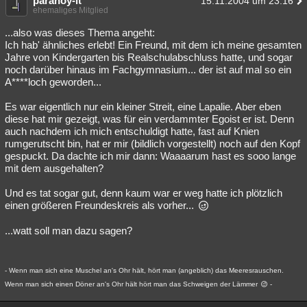
paranoy-it
15.11.2004 um 23:16
ehemaliges Mitglied
...also was dieses Thema angeht:
Ich hab' ähnliches erlebt! Ein Freund, mit dem ich meine gesamten
Jahre von Kindergarten bis Realschulabschluss hatte, und sogar
noch darüber hinaus im Fachgymnasium... der ist auf mal so ein
A****loch geworden...
Es war eigentlich nur ein kleiner Streit, eine Lapalie. Aber eben
diese hat mir gezeigt, was für ein verdammter Egoist er ist. Denn
auch nachdem ich mich entschuldigt hatte, fast auf Knien
rumgerutscht bin, hat er mir (bildlich vorgestellt) noch auf den Kopf
gespuckt. Da dachte ich mir dann: Waaaarum hast es sooo lange
mit dem ausgehalten?
Und es tat sogar gut, denn kaum war er weg hatte ich plötzlich
einen größeren Freundeskreis als vorher...
...watt soll man dazu sagen?
- Wenn man sich eine Muschel an's Ohr hält, hört man (angeblich) das Meeresrauschen.
Wenn man sich einen Döner an's Ohr hält hört man das Schweigen der Lämmer
-