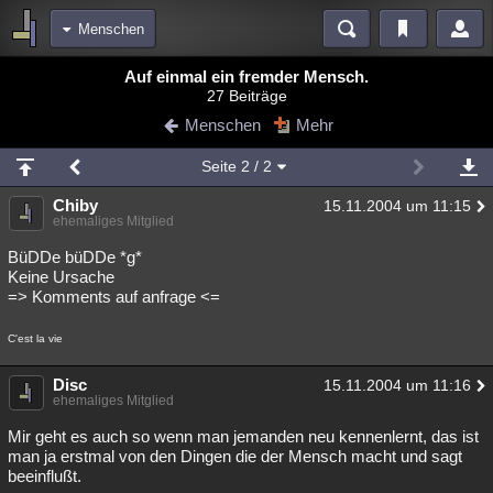
Menschen
Bereiche
Auf einmal ein fremder Mensch.
27 Beiträge
Echtzeit
Diskussionen
Blogs
Videos
Statistiken
Menschen
Mehr
Chat
Wiki
Neuigkeiten
Seite
2
/ 2
meine Rubriken
Chiby
15.11.2004 um 11:15
Menschen
Wissenschaft
Politik
Mystery
Kriminalfälle
ehemaliges Mitglied
Spiritualität
Verschwörungen
Technologie
Ufologie
BüDDe büDDe *g*
Keine Ursache
=> Komments auf anfrage <=
Natur
Umfragen
Unterhaltung
weitere Rubriken
C'est la vie
Philosophie
Träume
Orte
Esoterik
Literatur
Disc
15.11.2004 um 11:16
ehemaliges Mitglied
Astronomie
Helpdesk
Gruppen
Gaming
Filme
Mir geht es auch so wenn man jemanden neu kennenlernt, das ist
Musik
Clash
Verbesserungen
Allmystery
English
man ja erstmal von den Dingen die der Mensch macht und sagt
beeinflußt.
Übersichten