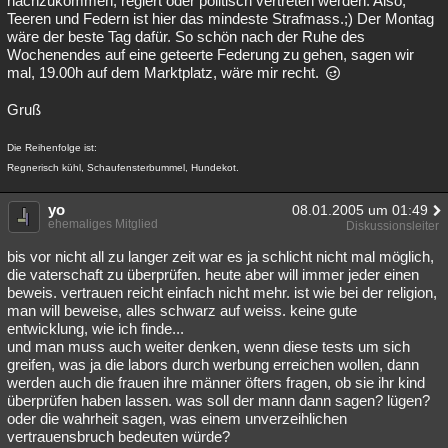
nachzukommen, regiert oder politisch vertreten werden. Also,
Teeren und Federn ist hier das mindeste Strafmass.;) Der Montag
wäre der beste Tag dafür. So schön nach der Ruhe des
Wochenendes auf eine geteerte Federung zu gehen, sagen wir
mal, 19.00h auf dem Marktplatz, wäre mir recht.
Gruß
Die Reihenfolge ist:
Regnerisch kühl, Schaufensterbummel, Hundekot.
yo
08.01.2005 um 01:49
ehemaliges Mitglied
Diskussionsleiter
bis vor nicht all zu langer zeit war es ja schlicht nicht mal möglich,
die vaterschaft zu überprüfen. heute aber will immer jeder einen
beweis. vertrauen reicht einfach nicht mehr. ist wie bei der religion,
man will beweise, alles schwarz auf weiss. keine gute
entwicklung, wie ich finde...
und man muss auch weiter denken, wenn diese tests um sich
greifen, was ja die labors durch werbung erreichen wollen, dann
werden auch die frauen ihre männer öfters fragen, ob sie ihr kind
überprüfen haben lassen. was soll der mann dann sagen? lügen?
oder die wahrheit sagen, was einem unverzeihlichen
vertrauensbruch bedeuten würde?