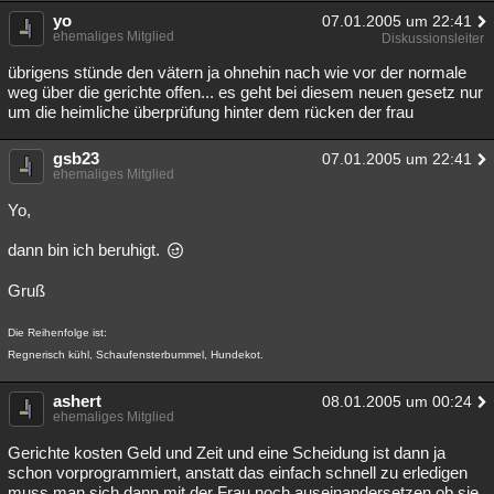
yo
07.01.2005 um 22:41
ehemaliges Mitglied
Diskussionsleiter
übrigens stünde den vätern ja ohnehin nach wie vor der normale
weg über die gerichte offen... es geht bei diesem neuen gesetz nur
um die heimliche überprüfung hinter dem rücken der frau
gsb23
07.01.2005 um 22:41
ehemaliges Mitglied
Yo,
dann bin ich beruhigt.
Gruß
Die Reihenfolge ist:
Regnerisch kühl, Schaufensterbummel, Hundekot.
ashert
08.01.2005 um 00:24
ehemaliges Mitglied
Gerichte kosten Geld und Zeit und eine Scheidung ist dann ja
schon vorprogrammiert, anstatt das einfach schnell zu erledigen
muss man sich dann mit der Frau noch auseinandersetzen ob sie