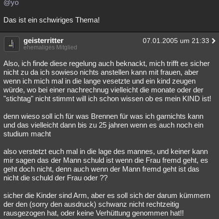
@yo
Besucht
Teilgenommen
Alle
Neue
Geschlossen
Das ist ein schwiriges Thema!
Lesenswert
Schlüsselwörter
geisterritter
07.01.2005 um 21:33
ehemaliges Mitglied
Also, ich finde diese regelung auch beknackt, mich trifft es sicher
nicht zu da ich sowieso nichts anstellen kann mit frauen, aber
wenn ich mich mal in die lange vesetzte und ein kind zeugen
würde, wo bei einer nachrechnug vielleicht die monate oder der
"stichtag" nicht stimmt will ich schon wissen ob es mein KIND ist!
denn wieso soll ich für was Brennen für was ich garnichts kann
und das vielleicht dann bis zu 25 jahren wenn es auch noch ein
studium macht
also verstetzt euch mal in die lage des mannes, und keiner kann
mir sagen das der Mann schuld ist wenn die Frau fremd geht, es
geht doch nicht, denn auch wenn der Mann fremd geht ist das
nicht die schuld der Frau oder ??
sicher die Kinder sind Arm, aber es soll sich der darum kümmern
der den (sorry den ausdruck) schwanz nicht rechtzeitig
rausgezogen hat, oder keine Verhüttung genommen hat!!