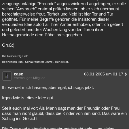
zeugungsunfähige "Freunde" augenzwinkernd angetragen, er solle
seinen "Anspruch" erstmal prüfen lassen, ob er sich überhaupt
berechtigterweise freut. Torheit und Neid ist hier Tor und Tür
geöffnet. Für meine Begriffe gehören die Insistoren dieser
verquasten Idee sofort all ihrer Ämter enthoben, öffentlich geteert
und gefedert und drei Wochen lang vor den Toren ihrer
Heimatgemeinde dem Pöbel preisgegeben.
Gruß;)
Die Reihenfolge ist:
Regnerisch kühl, Schaufensterbummel, Hundekot.
case
08.01.2005 um 01:17
ehemaliges Mitglied
Ihr werdet mich hassen, aber egal, ich sags jetzt:
Irgendwie ist diese Idee gut.
Stellt euch mal vor: Als Mann sagt man der Freundin oder Frau,
dass man nicht glaubt, dass die Kinder von ihm sind. Das wäre ein
Schlag ins Gesicht.
Die Frau wird sicherlich seeeehr enttäuscht sein. Und einige