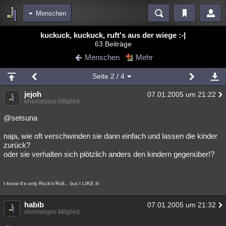
Menschen
Bereiche
kuckuck, kuckuck, ruft's aus der wiege :-|
63 Beiträge
Echtzeit
Diskussionen
Blogs
Videos
Statistiken
Menschen
Mehr
Chat
Wiki
Neuigkeiten
2
Seite
2
/ 4
meine Rubriken
jejoh
07.01.2005 um 21:22
Menschen
Wissenschaft
Politik
Mystery
Kriminalfälle
ehemaliges Mitglied
Spiritualität
Verschwörungen
Technologie
Ufologie
@setsuna
naja, wie oft verschwinden sie dann einfach und lassen die kinder
Natur
Umfragen
Unterhaltung
zurück?
weitere Rubriken
oder sie verhalten sich plötzlich anders den kindern gegenüber!?
Philosophie
Träume
Orte
Esoterik
Literatur
I know it's only Rock'n'Roll... but I LIKE it!
Astronomie
Helpdesk
Gruppen
Gaming
Filme
habib
07.01.2005 um 21:32
Musik
Clash
Verbesserungen
Allmystery
English
ehemaliges Mitglied
Übersichten