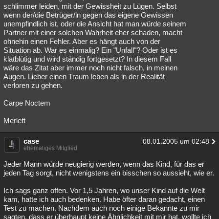
schlimmer leiden, mit der Gewissheit zu Lügen. Selbst
wenn der/die Betrüger/in gegen das eigene Gewissen
unempfindlich ist, oder die Ansicht hat man würde seinem
Partner mit einer solchen Wahrheit eher schaden, macht
ohnehin einen Fehler. Aber es hängt auch von der
Situation ab. War es einmalig? Ein "Unfall"? Oder ist es
klatblütig und wird ständig fortgesetzt? In diesem Fall
wäre das Zitat aber immer noch nicht falsch, in meinen
Augen. Lieber einen Traum leben als in der Realität
verloren zu gehen.
Carpe Noctem
Merlett
case
08.01.2005 um 02:48
ehemaliges Mitglied
Jeder Mann würde neugierig werden, wenn das Kind, für das er
jeden Tag sorgt, nicht wenigstens ein bisschen so aussieht, wie er.
Ich sags ganz offen. Vor 1,5 Jahren, wo unser Kind auf die Welt
kam, hatte ich auch bedenken. Habe öfter daran gedacht, einen
Test zu machen. Nachdem auch noch einige Bekannte zu mir
sagten, dass er überhaupt keine Ähnlichkeit mit mir hat, wollte ich