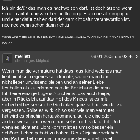
ich bin dafür das man es nachweisen darf. ist doch ätzend wenn
sone in anführungsstrichen bettfreudige Frau überall rumpöppelt
und einer dafür zahlen darf der garnicht dafür verantwortlich ist.
nee nee wenn schon dann richtig
WeNn EiNeM dIe ScHeIsSe BiS zUm HaLs StEhT...sOlLtE mAnN dEn KoPf NiChT hÄnGeN
lAsSen
merlett
08.01.2005 um 02:46
ehemaliges Mitglied
Wenn man die vermutung hat dass, das Kind welches man
liebt nicht sein eigenes sein könnte, würde man dann
nicht lieber unwissend bleiben und an seiner Liebe
festhalten als zu erfahren das die Beziehung die man
führt eine einzige Lüge ist? Sicher ist das auch Feige,
aber in Rücksicht auf das Heil des Kindes ist es mit
sicherheit besser solche Gedanken ganz schnell wieder zu
vergessen. Sollte es wirklich so sein wie man vermutet
hat wird es ohnehin herauskommen, auf die eine oder
andere weise, auch wenn man selbst nichts dafür tut. Und
wenn es nicht ans Licht kommt ist es umso besser ein
schönes Leben gehabt zu haben. Der-/Diejenige welche/r
den Partner betrogen hat, muss meistens ohnehin viel