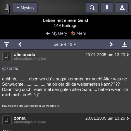
Mystery
Bereiche
Leben mit einem Geist
149 Beiträge
Echtzeit
Diskussionen
Blogs
Videos
Statistiken
Mystery
Mehr
Chat
Wiki
Neuigkeiten
3
Seite
4
/ 8
meine Rubriken
aficionada
20.01.2005 um 13:23
Menschen
Wissenschaft
Politik
Mystery
Kriminalfälle
ehemaliges Mitglied
Spiritualität
Verschwörungen
Technologie
Ufologie
@zonta
:
ohhhhh,......... eben wo du´s sagst kommts mir auch! Alter was ne
Natur
Umfragen
Unterhaltung
Schwuchtel, ................ na ob der dir da weiterhelfen kann????
weitere Rubriken
Dann frag doch lieber mal den guten alten Sam,.... heheh wenn ich
mich nicht irre!!! *g*
Philosophie
Träume
Orte
Esoterik
Literatur
Hauptsache die Luft bleibt in Bewegung!!!
Astronomie
Helpdesk
Gruppen
Gaming
Filme
zonta
20.01.2005 um 13:25
Musik
Clash
Verbesserungen
Allmystery
English
ehemaliges Mitglied
Übersichten