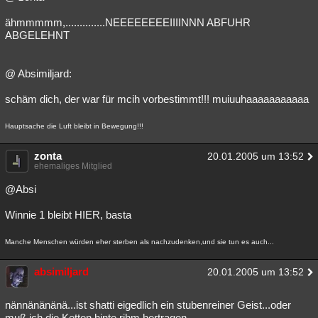
ähmmmmm,..............NEEEEEEEEIIIINNN ABFUHR
ABGELEHNT
@ Absimiljard:
schäm dich, der war für mcih vorbestimmt!!! muiuuhaaaaaaaaaaa
Hauptsache die Luft bleibt in Bewegung!!!
zonta
20.01.2005 um 13:52
ehemaliges Mitglied
@Absi
Winnie 1 bleibt HIER, basta
Manche Menschen würden eher sterben als nachzudenken,und sie tun es auch...
absimiljard
20.01.2005 um 13:52
nännänänänä...ist shatti eigedlich ein stubenreiner Geist...oder
muß ich die Ketten hinte rihm hertragen...