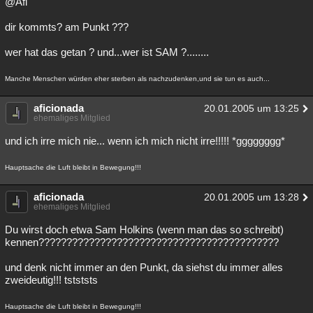
@Afi
Besucht
Teilgenommen
Alle
Neue
Geschlossen
dir kommts? am Punkt ???
Lesenswert
Schlüsselwörter
wer hat das getan ? und...wer ist SAM ?........
Manche Menschen würden eher sterben als nachzudenken,und sie tun es auch...
aficionada
20.01.2005 um 13:25
ehemaliges Mitglied
und ich irre mich nie... wenn ich mich nicht irre!!!!! *gggggggg*
Hauptsache die Luft bleibt in Bewegung!!!
aficionada
20.01.2005 um 13:28
ehemaliges Mitglied
Du wirst doch etwa Sam Holkins (wenn man das so schreibt)
kennen???????????????????????????????????????????
und denk nicht immer an den Punkt, da siehst du immer alles
zweideutig!!! tstststs
Hauptsache die Luft bleibt in Bewegung!!!