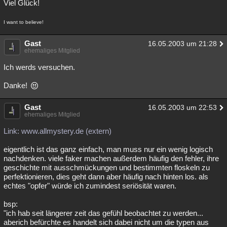
Viel Glück!
I want to believe!
Gast
16.05.2003 um 21:28
ehemaliges Mitglied
Ich werds versuchen.
Danke!
Gast
16.05.2003 um 22:53
ehemaliges Mitglied
Link: www.allmystery.de (extern)
eigentlich ist das ganz einfach, man muss nur ein wenig logisch
nachdenken. viele faker machen außerdem häufig den fehler, ihre
geschichte mit ausschmückungen und bestimmten floskeln zu
perfektionieren, dies geht dann aber häufig nach hinten los. als
echtes "opfer" würde ich zumindest seriösität waren.
bsp:
"ich hab seit längerer zeit das gefühl beobachtet zu werden...
aberich befürchte es handelt sich dabei nicht um die typen aus