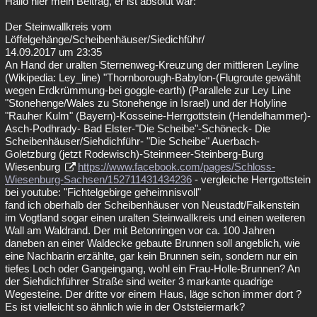
Hallo hier mein Beitrag, er ist absolut war:
Der Steinwallkreis vom
Löffelgehänge/Scheibenhäuser/Siedichführ/
14.09.2017 um 23:35
An Hand der uralten Sternenweg-Kreuzung der mittleren Leyline
(Wikipedia: Ley_line) "Thornborough-Babylon-(Flugroute gewählt
wegen Erdkrümmung-bei goggle-earth) (Parallele zur Ley Line
"Stonehenge/Wales zu Stonehenge in Israel) und der Holyline
"Rauher Kulm" (Bayern)-Kosseine-Herrgottstein (Hendelhammer)-
Asch-Podhrady- Bad Elster-"Die Scheibe"-Schöneck- Die
Scheibenhäuser/Siehdichführ- "Die Scheibe" Auerbach-
Goletzburg (jetzt Rodewisch)-Steinmeer-Steinberg-Burg
Wiesenburg
https://www.facebook.com/pages/Schloss-
Wiesenburg-Sachsen/152711431434236
- vergleiche Herrgottstein
bei youtube: "Fichtelgebirge geheimnisvoll"
fand ich oberhalb der Scheibenhäuser von Neustadt/Falkenstein
im Vogtland sogar einen uralten Steinwallkreis und einen weiteren
Wall am Waldrand. Der mit Betonringen vor ca. 100 Jahren
daneben an einer Waldecke gebaute Brunnen soll angeblich, wie
eine Nachbarin erzählte, gar kein Brunnen sein, sondern nur ein
tiefes Loch oder Gangeingang, wohl ein Frau-Holle-Brunnen? An
der Siehdichführer Straße sind weiter 3 markante quadrige
Wegesteine. Der dritte vor einem Haus, läge schon immer dort ?
Es ist vielleicht so ähnlich wie in der Oststeiermark?