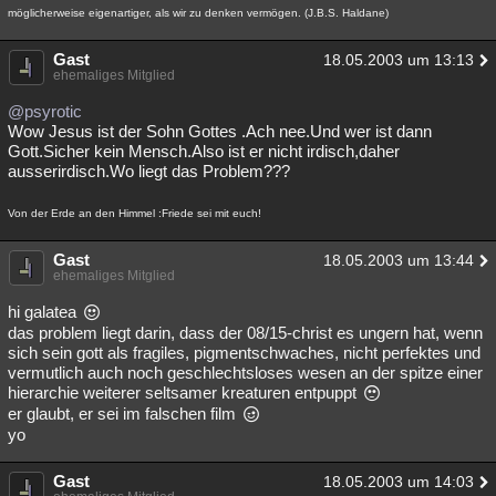
möglicherweise eigenartiger, als wir zu denken vermögen. (J.B.S. Haldane)
Gast
18.05.2003 um 13:13
ehemaliges Mitglied
@psyrotic
Wow Jesus ist der Sohn Gottes .Ach nee.Und wer ist dann
Gott.Sicher kein Mensch.Also ist er nicht irdisch,daher
ausserirdisch.Wo liegt das Problem???
Von der Erde an den Himmel :Friede sei mit euch!
Gast
18.05.2003 um 13:44
ehemaliges Mitglied
hi galatea
das problem liegt darin, dass der 08/15-christ es ungern hat, wenn
sich sein gott als fragiles, pigmentschwaches, nicht perfektes und
vermutlich auch noch geschlechtsloses wesen an der spitze einer
hierarchie weiterer seltsamer kreaturen entpuppt
er glaubt, er sei im falschen film
yo
Gast
18.05.2003 um 14:03