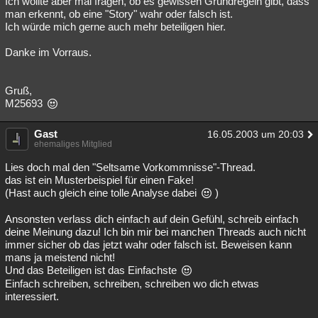
Ich wollte aber mal fragen, ob es gewissen Grundregeln gibt, dass
man erkennt, ob eine "Story" wahr oder falsch ist.
Besucht
Teilgenommen
Alle
Neue
Geschlossen
Ich würde mich gerne auch mehr beteiligen hier.
Lesenswert
Schlüsselwörter
Danke im Vorraus.
Gruß,
M25693
Gast
16.05.2003 um 20:03
ehemaliges Mitglied
Lies doch mal den "Seltsame Vorkommnisse"-Thread.
das ist ein Musterbeispiel für einen Fake!
(Hast auch gleich eine tolle Analyse dabei
)
Ansonsten verlass dich einfach auf dein Gefühl, schreib einfach
deine Meinung dazu! Ich bin mir bei manchen Threads auch nicht
immer sicher ob das jetzt wahr oder falsch ist. Beweisen kann
mans ja meistend nicht!
Und das Beteiligen ist das Einfachste
Einfach schreiben, schreiben, schreiben wo dich etwas
interessiert.