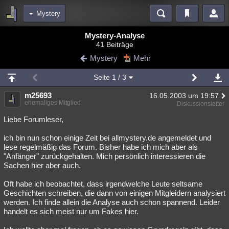
Mystery
Bereiche
Mystery-Analyse
41 Beiträge
Echtzeit
Diskussionen
Blogs
Videos
Statistiken
Mystery
Mehr
Chat
Wiki
Neuigkeiten
2
Seite
1
/ 3
meine Rubriken
m25693
16.05.2003 um 19:57
Menschen
Wissenschaft
Politik
Mystery
Kriminalfälle
ehemaliges Mitglied
Diskussionsleiter
Spiritualität
Verschwörungen
Technologie
Ufologie
Liebe Forumleser,
ich bin nun schon einige Zeit bei allmystery.de angemeldet und
Natur
Umfragen
Unterhaltung
lese regelmäßig das Forum. Bisher habe ich mich aber als
weitere Rubriken
"Anfänger" zurückgehalten. Mich persönlich interessieren die
Sachen hier aber auch.
Philosophie
Träume
Orte
Esoterik
Literatur
Oft habe ich beobachtet, dass irgendwelche Leute seltsame
Astronomie
Helpdesk
Gruppen
Gaming
Filme
Geschichten schreiben, die dann von einigen Mitgleidern analysiert
werden. Ich finde allein die Analyse auch schon spannend. Leider
Musik
Clash
Verbesserungen
Allmystery
English
handelt es sich meist nur um Fakes hier.
Übersichten