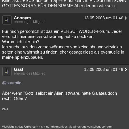
Bitte lass JESUS aus dem Spiel.Er ist kein ALIEN.Sondern SOHN
GOTTES.SORRY FÜR DEN SPAME.Aber der musste sein.
Anonym
18.05.2003 um 01:46
ehemaliges Mitglied
Für mich persönlich ist das ein VERSCHWÖRER-Forum. Jeder
versucht hier eine verschwörung auf zu deckken.
Warum ich hier bin?
Ich suche aus den verschwörungen von keine ahnung wievielen
seiten eine wahrheit zu finden. eher gesagt diese als eventuelle in
meine hp einzubauen.
Gast
18.05.2003 um 01:48
ehemaliges Mitglied
@psyrotic
Aber wenn "Gott" selbst ein Alien ist/wäre, hätte Galatea doch
recht. Oder ?
ChH
Vielleicht ist das Universum nicht nur eigenartiger, als wir es uns vorstellen, sondern