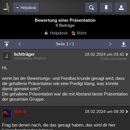
Helpdesk
Bereiche
Bewertung einer Präsentation
8 Beiträge
Echtzeit
Diskussionen
Blogs
Videos
Statistiken
Helpdesk
Mehr
Chat
Wiki
Neuigkeiten
Seite 1 / 1
meine Rubriken
lichtträger
18.02.2024 um 03:41
Menschen
Wissenschaft
Politik
Mystery
Kriminalfälle
ehemaliges Mitglied
Diskussionsleiter
Spiritualität
Verschwörungen
Technologie
Ufologie
Hi,
wenn bei der Bewertungs- und Feedbackrunde gesagt wird, dass
Natur
Umfragen
Unterhaltung
die gehaltene Präsentation wie eine Predigt klang, was könnte
weitere Rubriken
damit gemeint sein?
Die gehaltene Präsentation war die mit Abstand beste Präsentation
Philosophie
Träume
Orte
Esoterik
Literatur
der gesamten Gruppe.
Astronomie
Helpdesk
Gruppen
Gaming
Filme
löm
18.02.2024 um 08:30
Musik
Clash
Verbesserungen
Allmystery
English
Frag bei denen nach, die das gesagt haben, das wird dir hier
Übersichten