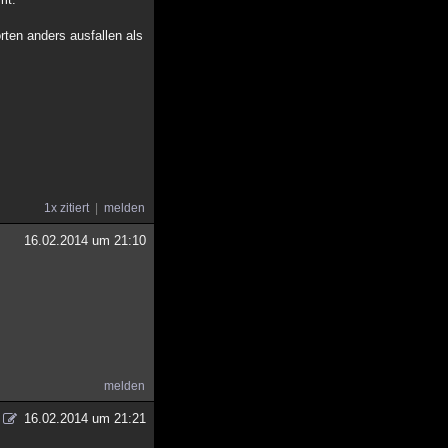
rten anders ausfallen als
1x zitiert
melden
16.02.2014 um 21:10
melden
16.02.2014 um 21:21