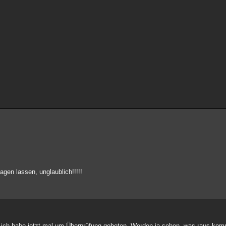
agen lassen, unglaublich!!!!!
r, ich habe jetzt mal um Überprüfung gebeten. Werden ja sehen, was raus kom