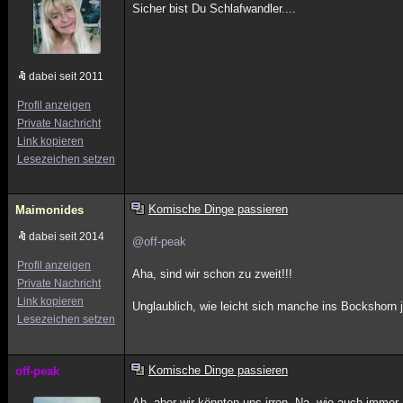
Sicher bist Du Schlafwandler....
dabei seit 2011
Profil anzeigen
Private Nachricht
Link kopieren
Lesezeichen setzen
Komische Dinge passieren
Maimonides
dabei seit 2014
@off-peak
Profil anzeigen
Aha, sind wir schon zu zweit!!!
Private Nachricht
Link kopieren
Unglaublich, wie leicht sich manche ins Bockshorn j
Lesezeichen setzen
Komische Dinge passieren
off-peak
Ah, aber wir könnten uns irren. Na, wie auch imme