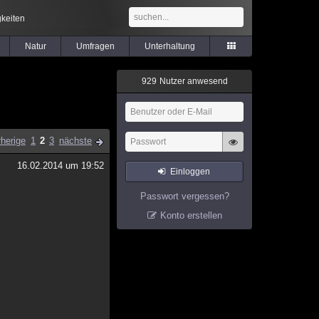
keiten
Natur
Umfragen
Unterhaltung
9
2
9
Nutzer anwesend
rherige
1
2
3
nächste
16.02.2014 um 19:52
Einloggen
Passwort vergessen?
Konto erstellen