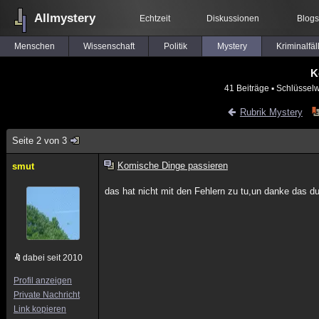
Allmystery
Echtzeit
Diskussionen
Blogs
Menschen
Wissenschaft
Politik
Mystery
Kriminalfäl
K
41 Beiträge
▪ Schlüsselw
Rubrik Mystery
Seite 2 von 3
Komische Dinge passieren
smut
das hat nicht mit den Fehlern zu tu,un danke das 
dabei seit 2010
Profil anzeigen
Private Nachricht
Link kopieren