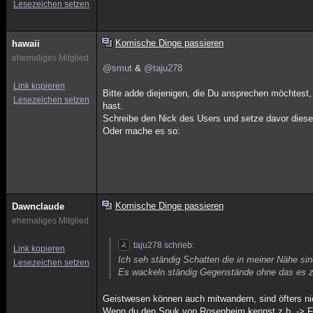
Lesezeichen setzen
Komische Dinge passieren
hawaii
ehemaliges Mitglied
@smut
&
@taju278
Link kopieren
Bitte adde diejenigen, die Du ansprechen möchtest
Lesezeichen setzen
hast.
Schreibe den Nick des Users und setze davor die
Oder mache es so:
Komische Dinge passieren
Dawnclaude
ehemaliges Mitglied
taju278 schrieb:
Link kopieren
Ich seh ständig Schatten die in meiner Nähe sin
Lesezeichen setzen
Es wackeln ständig Gegenstände ohne das es zi
Geistwesen können auch mitwandern, sind öfters ni
Wenn du den Spuk von Rosenheim kennst z.b. -> Fo