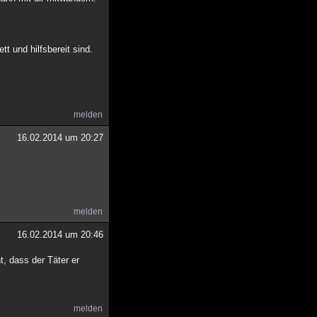
t und hilfsbereit sind.
melden
16.02.2014 um 20:27
melden
16.02.2014 um 20:46
t, dass der Täter er
melden