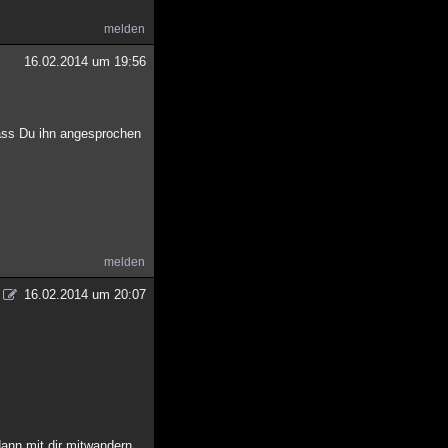
melden
16.02.2014 um 19:56
dass Du ihn angesprochen
melden
16.02.2014 um 20:07
nn mit dir mitwandern.