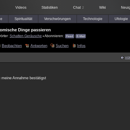
Videos
Statistiken
Chat
Wiki
Neuig
2
le
Spiritualität
Verschwörungen
Technologie
Ufologie
omische Dinge passieren
örter:
Schatten Geräusche
▪ Abonnieren:
Feed
E-Mail
Beobachten
Antworten
Suchen
Infos
vo
du meine Annahme bestätigst