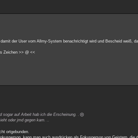
, damit der User vom Allmy-System benachrichtigt wird und Bescheid weiß, 
ses Zeichen >> @ <<
d sogar auf Arbeit hab ich die Erscheinung. .
eht oder jmd gegen kam. ..
cht ortgebunden.
kusperson, kann man auch ausdrücken als Fokusperson von Geistern, die da