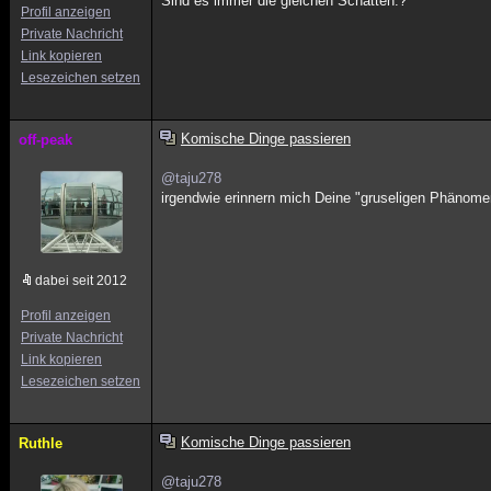
Sind es immer die gleichen Schatten.?
Profil anzeigen
Private Nachricht
Link kopieren
Lesezeichen setzen
Komische Dinge passieren
off-peak
@taju278
irgendwie erinnern mich Deine "gruseligen Phänom
dabei seit 2012
Profil anzeigen
Private Nachricht
Link kopieren
Lesezeichen setzen
Komische Dinge passieren
Ruthle
@taju278