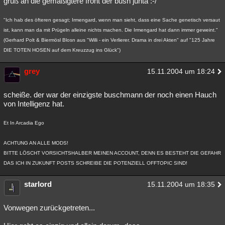
gruß an die gemäßigtere front der bush junta :-/
"Ich hab des öfteren gesagt; Irmengard, wenn man sieht, dass eine Sache genetisch versaut
ist, kann man da mit Prügeln alleine nichts machen. Die Irmengard hat dann immer geweint."
(Gerhard Polt & Biermösl Blosn aus "Willi - ein Verlierer. Drama in drei Akten" auf "125 Jahre
DIE TOTEN HOSEN auf dem Kreuzzug ins Glück")
grey
15.11.2004 um 18:24
scheiße. der war der einzigste buschmann der noch einen Hauch
von Intelligenz hat.
Et In Arcadia Ego
ACHTUNG AN ALLE MODS!
BITTE LÖSCHT VORSICHTSHALBER MEINEN ACCOUNT, DENN ES BESTEHT DIE GEFAHR
DAS ICH IN ZUKUNFT POSTS SCHREIBE DIE POTENZIELL OFFTOPIC SIND!
starlord
15.11.2004 um 18:35
Vonwegen zurückgetreten...