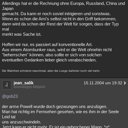
Allerdings hat er die Rechnung ohne Europa, Russland, China und
Japan
gemacht. Da kann er noch soviel intrigieren und sonstwas.
Wenn es schon die Ami's selbst nicht in den Griff bekommen,
dann wird da schon der Rest der Welt für sorgen, dass der Typ
mal
merkt was Sache ist.
Hoffen wir nur, es passiert auf konventionelle Art.
Aus einem Atombunker raus, wird er die Welt ohnehin nicht
"beherrschen" können, also sollte er sich von solchen
eventuellen Gedanken lieber gleich verabschieden.
Die Wahrheit schmerzt manchmal, aber die Luege dahinter noch viel mehr.
jean_salik
15.11.2004 um 19:32
ehemaliges Mitglied
@gsb23
der arme Powell wurde doch gezwungen uns anzulügen.
Man hat richtig im Fernsehen gesehen, wie es ihm in der Seele
Leid tat
uns anzuschwindeln.
Jetzt kann er nicht mehr. Er ist ein gebrochener Mann. *g*