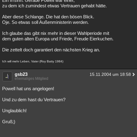
Ein Irrsinn. Gerade Powell war einer,
zu dem ich zumindest etwas Vertrauen gehabt hätte.
Aber diese Schlange. Die hat den bösen Blick.
Oje. So etwas soll Außenministerin werden.
Ich glaube das gibt nix mehr in dieser Wahlperiode mit
dem guten alten Europa und Friede, Freude Eierkuchen.
Die zettelt doch garantiert den nächsten Krieg an.
Ich will mehr Leben, Vater (Roy Batty 1984)
gsb23
15.11.2004 um 18:58
ehemaliges Mitglied
Powell hat uns angelogen!
Und zu dem hast du Vertrauen?
Unglaublich!
Gruß;)