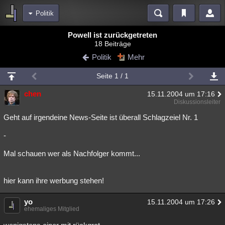
Politik
Bereiche
Powell ist zurückgetreten
18 Beiträge
Echtzeit
Diskussionen
Blogs
Videos
Statistiken
Politik
Mehr
Chat
Wiki
Neuigkeiten
2
Seite 1 / 1
meine Rubriken
chen
15.11.2004 um 17:16
Menschen
Wissenschaft
Politik
Mystery
Kriminalfälle
Diskussionsleiter
Spiritualität
Verschwörungen
Technologie
Ufologie
Geht auf irgendeine News-Seite ist überall Schlagzeiel Nr. 1
-
Natur
Umfragen
Unterhaltung
weitere Rubriken
Mal schauen wer als Nachfolger kommt...
Philosophie
Träume
Orte
Esoterik
Literatur
hier kann ihre werbung stehen!
Astronomie
Helpdesk
Gruppen
Gaming
Filme
yo
15.11.2004 um 17:26
Musik
Clash
Verbesserungen
Allmystery
English
ehemaliges Mitglied
Übersichten