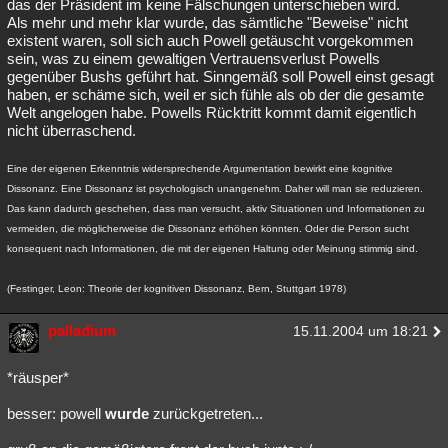
das der Präsident im keine Fälschungen unterschieben wird.
Als mehr und mehr klar wurde, das sämtliche "Beweise" nicht
existent waren, soll sich auch Powell getäuscht vorgekommen
sein, was zu einem gewaltigen Vertrauensverlust Powells
gegenüber Bushs geführt hat. Sinngemäß soll Powell einst gesagt
haben, er schäme sich, weil er sich fühle als ob der die gesamte
Welt angelogen habe. Powells Rücktritt kommt damit eigentlich
nicht überraschend.
Eine der eigenen Erkenntnis widersprechende Argumentation bewirkt eine kognitive
Dissonanz. Eine Dissonanz ist psychologisch unangenehm. Daher will man sie reduzieren.
Das kann dadurch geschehen, dass man versucht, aktiv Situationen und Informationen zu
vermeiden, die möglicherweise die Dissonanz erhöhen könnten. Oder die Person sucht
konsequent nach Informationen, die mit der eigenen Haltung oder Meinung stimmig sind.
(Festinger, Leon: Theorie der kognitiven Dissonanz, Bern, Stuttgart 1978)
palladium
15.11.2004 um 18:21
*räusper*
besser: powell
wurde
zurückgetreten...