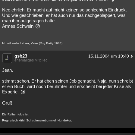
Nee ehrlich. Er macht auf micht keinen so schlechten Eindruck.
Und wie geschrieben, er hat auch nur das nachgeplappert, was
man ihm aufgetragen hatte.
Armes Schwein
Ich will mehr Leben, Vater (Roy Batty 1984)
gsb23
15.11.2004 um 19:40
ehemaliges Mitglied
Jean,
stimmt schon. Er hat eben seinen Job gemacht. Naja, nun schreibt
er ein Buch, wird noch berühmter und erscheint bei jeder Krise als
Experte.
Gruß
Die Reihenfolge ist:
Regnerisch kühl, Schaufensterbummel, Hundekot.