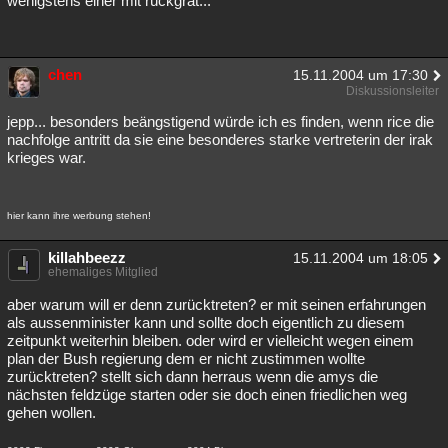
wenigstens einer mit rückgrat...
Besucht
Teilgenommen
Alle
Neue
Geschlossen
Lesenswert
Schlüsselwörter
chen
15.11.2004 um 17:30
Diskussionsleiter
jepp... besonders beängstigend würde ich es finden, wenn rice die
nachfolge antritt da sie eine besonderes starke vertreterin der irak
krieges war.
hier kann ihre werbung stehen!
killahbeezz
15.11.2004 um 18:05
ehemaliges Mitglied
aber warum will er denn zurücktreten? er mit seinen erfahrungen
als aussenminister kann und sollte doch eigentlich zu diesem
zeitpunkt weiterhin bleiben. oder wird er vielleicht wegen einem
plan der Bush regierung dem er nicht zustimmen wollte
zurücktreten? stellt sich dann herraus wenn die amys die
nächsten feldzüge starten oder sie doch einen friedlichen weg
gehen wollen.