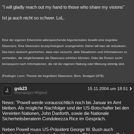
"I will gladly reach out my hand to those who share my visions"
Ist ja auch nicht so schwer. LoL.
Eine der eigenen Erkenntnis widersprechende Argumentation bewirkt eine kognitive
Dissonanz. Eine Dissonanz ist psychologisch unangenehm. Daher will man sie reduzieren.
Das kann dadurch geschehen, dass man versucht, aktiv Situationen und Informationen zu
vermeiden, die möglicherweise die Dissonanz erhöhen könnten. Oder die Person sucht
konsequent nach Informationen, die mit der eigenen Haltung oder Meinung stimmig sind.
(Festinger, Leon: Theorie der kognitiven Dissonanz, Bern, Stuttgart 1978)
gsb23
15.11.2004 um 18:51
ehemaliges Mitglied
News: "Powell werde voraussichtlich noch bis Januar im Amt
bleiben. Als mögliche Nachfolger sind der US-Botschafter bei den
Vereinten Nationen, John Danforth, sowie die Nationale
Sicherheitsberaterin Condoleezza Rice im Gespräch.
Neben Powell muss US-Präsident George W. Bush auch