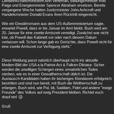
Landwirtschaftsministerin Ann Veneman, Bildungsminister Rod
Paige und Energieminister Spencer Abraham ersetzen. Bereits
vergangene Woche hatten Justizminister John Ashcroft und
Handelsminister Donald Evans ihren Rücktritt eingereicht.
Wie ein Gewährsmann aus dem US-Außenministerium sagte,
erwartet Powell, dass er bis Januar im Amt bleibt. Bush wird am
20. Januar für eine zweite Amtszeit vereidigt. Zunächst war nicht
klar, ob Powell das Kabinett vor oder nach diesem Datum
verlassen will. Schon lange gab es Gerüchte, dass Powell nicht für
eine zweite Amtszeit zur Verfügung steht."
Diese Meldung passt natürlich überhaupt nicht ins aktuelle
Medien-Bild der USA a la Patriot-Act & Falken-Diktatur. Sicher
werden die unwilligen Schergen eines unnatürlichen Todes
sterben, wie es in einer Gewaltherrschaft üblich ist. Die
Austausch-Kandidaten haben ihr bisheriges Klondasein erfolgreich
bestritten und sind nun bereit, mit Bush die Weltherrschaft zu
erlangen. Bush wird, wie Pol, Idi, Saddam, Fidel und andere "ewige
Freunde" des Volkes auf ewig President bleiben. Richtet euch
drauf ein!
Gruß