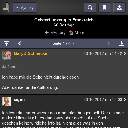
Mystery
Bereiche
Geisterflugzeug in Frankreich
66 Beiträge
Echtzeit
Diskussionen
Blogs
Videos
Statistiken
Mystery
Mehr
Chat
Wiki
Neuigkeiten
2
Seite
4
/ 4
meine Rubriken
GaryB.Schnecke
23.10.2017 um 14:42
Menschen
Wissenschaft
Politik
Mystery
Kriminalfälle
Spiritualität
Verschwörungen
Technologie
Ufologie
@Doors
Ich habe mir die Seite nicht durchgelesen.
Natur
Umfragen
Unterhaltung
weitere Rubriken
Aber danke für die Aufklärung.
Philosophie
Träume
Orte
Esoterik
Literatur
sigim
23.10.2017 um 18:03
Astronomie
Helpdesk
Gruppen
Gaming
Filme
Ich lese da immer wieder das man Infos bringen soll. Der ein oder
Musik
Clash
Verbesserungen
Allmystery
English
andere Hinweis gibt es dann was aber doch auf die Sache
gesehen keine wirkliche Info ist. Nicht alles was in den
Übersichten