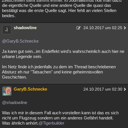
Zeitschriften steht stimmt immer. In Journalismus holt man dazu
die eigentliche Quelle und eine andere Quelle die quasi das
Besucht
Teilgenommen
Alle
Neue
Geschlossen
bestätigt was die erste Quelle sagt. Hier fehlt an vielen Stellen
beides.
Lesenswert
Schlüsselwörter
shadowline
24.10.2017 um 02:25
@GaryB.Schnecke
Ja kann gut sein...im Endeffekt wird's wahrscheinlich auch hier ne
urbane Legende sein.
Im Netz finde ich jedenfalls zu dem im Thread beschriebenen
Absturz eh nur "Tatsachen" und keine geheimnisvollen
Geschichten.
GaryB.Schnecke
24.10.2017 um 02:30
@shadowline
Was ich mir in diesem Fall auch vorstellen kann ist das es sich
nicht um Flugzeug sondern um ein anderes Gefährt handelt.
Was ähnlich anhört.
@Tigerbuilder