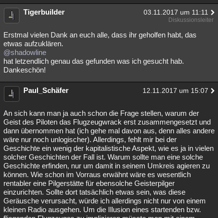
Tigerbuilder
03.11.2017 um 11:11
Diskussionsleiter
Erstmal vielen Dank an euch alle, dass ihr geholfen habt, das
etwas aufzuklären.
@shadowline
hat letzendlich genau das gefunden was ich gesucht hab.
Dankeschön!
Paul_Schäfer
12.11.2017 um 15:07
An sich kann man ja auch schon die Frage stellen, warum der
Geist des Piloten das Flugzeugwrack erst zusammengesetzt und
dann übernommen hat (ich gehe mal davon aus, denn alles andere
wäre nur noch unlogischer). Allerdings, fehlt mir bei der
Geschichte ein wenig der kapitalistische Aspekt, wie es ja in vielen
solcher Geschichten der Fall ist. Warum sollte man eine solche
Geschichte erfinden, nur um damit in seinem Umkreis agieren zu
können. Wie schon im Vorraus erwähnt wäre es wesentlich
rentabler eine Pilgerstätte für ebensolche Geisterpilger
einzurichten. Sollte dort tatsächlich etwas sein, was diese
Geräusche verursacht, würde ich allerdings nicht nur von einem
kleinen Radio ausgehen. Um die Illusion eines startenden bzw.