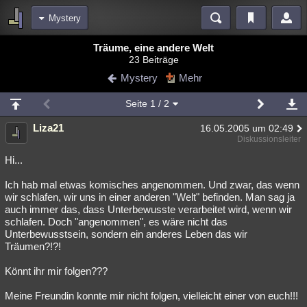
Mystery
Bereiche
Träume, eine andere Welt
23 Beiträge
Echtzeit
Diskussionen
Blogs
Videos
Statistiken
Mystery
Mehr
Chat
Wiki
Neuigkeiten
2
Seite
1
/ 2
meine Rubriken
Liza21
16.05.2005 um 02:49
Menschen
Wissenschaft
Politik
Mystery
Kriminalfälle
Diskussionsleiter
Spiritualität
Verschwörungen
Technologie
Ufologie
Hi...
Ich hab mal etwas komisches angenommen. Und zwar, das wenn
Natur
Umfragen
Unterhaltung
wir schlafen, wir uns in einer anderen "Welt" befinden. Man sag ja
weitere Rubriken
auch immer das, dass Unterbewusste verarbeitet wird, wenn wir
schlafen. Doch "angenommen", es wäre nicht das
Philosophie
Träume
Orte
Esoterik
Literatur
Unterbewusstsein, sondern ein anderes Leben das wir
Träumen?!?!
Astronomie
Helpdesk
Gruppen
Gaming
Filme
Könnt ihr mir folgen???
Musik
Clash
Verbesserungen
Allmystery
English
Meine Freundin konnte mir nicht folgen, vielleicht einer von euch!!!
Übersichten