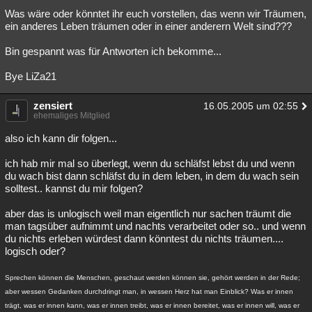
Was wäre oder könntet ihr euch vorstellen, das wenn wir Träumen,
Besucht
Teilgenommen
Alle
Neue
Geschlossen
ein anderes Leben träumen oder in einer anderern Welt sind???
Lesenswert
Schlüsselwörter
Bin gespannt was für Antworten ich bekomme...
Bye LiZa21
zensiert
16.05.2005 um 02:55
ehemaliges Mitglied
also ich kann dir folgen...
ich hab mir mal so überlegt, wenn du schläfst lebst du und wenn
du wach bist dann schläfst du in dem leben, in dem du wach sein
solltest.. kannst du mir folgen?
aber das is unlogisch weil man eigentlich nur sachen träumt die
man tagsüber aufnimmt und nachts verarbeitet oder so.. und wenn
du nichts erleben würdest dann könntest du nichts träumen....
logisch oder?
Sprechen können die Menschen, geschaut werden können sie, gehört werden in der Rede;
aber wessen Gedanken durchdringt man, in wessen Herz hat man Einblick? Was er innen
trägt, was er innen kann, was er innen treibt, was er innen bereitet, was er innen will, was er