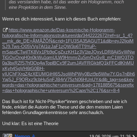
das verstanden habe, ist das weder ein Hologramm, noch
eine Projektion in dem Sinne.
Wenn es dich interessiert, kann ich dieses Buch empfehlen:
https://www.amazon.de/Das-kosmische-Hologramm-
holografische-Informationsstrukturen/dp/3442222672/ref=sr_1_4?
__mk_de_DE=ÅMÅŽÕÑ&crid=1FU3SA35AGUT1&dib=eyJ2IjoiM
SJ9.Tws-O05VVg7AI1izJaF1zQW3o6TT9YuP-
mSasdCTwjITK8Vx1Pb9qCgZxzKH1z3V1teJQxvLDR8AjiSvWNw
TiGOxOngH0n0kWu1qmULW9HmmrZuSmQxGv8_mC1WQ3TO
0a3bxRZfS7hf3Op4wToplBCx9F2umJAVFRGkbfQ1kFFCdlKhMU
xKyh4SgVH6tG0BH-
vIUChFXrqZ4zXEUMGiHI6SJsoWhPWy0Bzt9p5WIw7Y.Gs7nBh6
YajSJ_F9QRxz9cbHuSnFJB4rV75zN06HUnUY&dib_tag=se&key
words=das+holographische+universum&qid=1781885675&sprefix
=das+holographische+universum%2Caps%2C176&sr=8-4
Das Buch ist für Nicht-Physiker*innen geschrieben und wie ich
finde, erklärt die Autorin die These und die den meisten Laien
fehlenden Grundlagenkenntnisse sehr anschaulich.
Und klar: Es ist eine Theorie
Nemon
19.06.2026 um 21:26