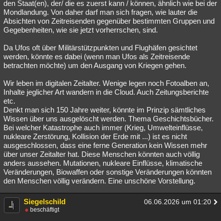
den Staat(en), der/ die es zuerst kann / können, ähnlich wie bei der
Mondlandung. Von daher darf man sich fragen, wie lauter die
Absichten von Zeitreisenden gegenüber bestimmten Gruppen und
Gegebenheiten, wie sie jetzt vorherrschen, sind.
Da Ufos oft über Militärstützpunkten und Flughäfen gesichtet
werden, könnte es dabei (wenn man Ufos als Zeitreisende
betrachten möchte) um den Ausgang von Kriegen gehen.
Wir leben im digitalen Zeitalter. Wenige legen noch Fotoalben an,
Inhalte jeglicher Art wandern in die Cloud. Auch Zeitungsberichte
etc.
Denkt man sich 150 Jahre weiter, könnte im Prinzip sämtliches
Wissen über uns ausgelöscht werden. Thema Geschichtsbücher.
Bei welcher Katastrophe auch immer (Krieg, Umwelteinflüsse,
nukleare Zerstörung, Kollision der Erde mit ...) ist es nicht
ausgeschlossen, dass eine ferne Generation kein Wissen mehr
über unser Zeitalter hat. Diese Menschen könnten auch völlig
anders aussehen. Mutationen, nukleare Einflüsse, klimatische
Veränderungen, Biowaffen oder sonstige Veränderungen könnten
den Menschen völlig verändern. Eine unschöne Vorstellung.
Siegelschild
06.06.2026 um 01:20
beschäftigt