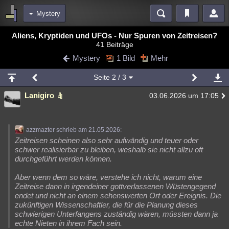
Mystery
Bereiche
Aliens, Kryptiden und UFOs - Nur Spuren von Zeitreisen?
41 Beiträge
Echtzeit
Diskussionen
Blogs
Videos
Statistiken
Mystery
1 Bild
Mehr
Chat
Wiki
Neuigkeiten
Seite
2
/ 3
meine Rubriken
Lanigiro
03.06.2026 um 17:05
Menschen
Wissenschaft
Politik
Mystery
Kriminalfälle
Spiritualität
Verschwörungen
Technologie
Ufologie
azzmazter schrieb am 21.05.2026:
Natur
Umfragen
Unterhaltung
Zeitreisen scheinen also sehr aufwändig und teuer oder
schwer realisierbar zu bleiben, weshalb sie nicht allzu oft
weitere Rubriken
durchgeführt werden können.
Philosophie
Träume
Orte
Esoterik
Literatur
Aber wenn dem so wäre, verstehe ich nicht, warum eine
Zeitreise dann in irgendeiner gottverlassenen Wüstengegend
Astronomie
Helpdesk
Gruppen
Gaming
Filme
endet und nicht an einem sehenswerten Ort oder Ereignis. Die
zukünftigen Wissenschaftler, die für die Planung dieses
Musik
Clash
Verbesserungen
Allmystery
English
schwierigen Unterfangens zuständig wären, müssten dann ja
echte Nieten in ihrem Fach sein.
Übersichten