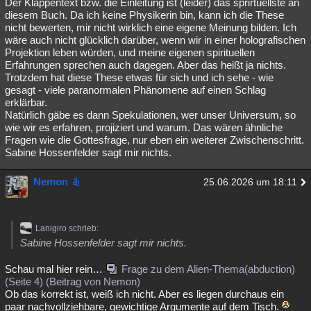
Der Klappentext bzw. die Einleitung ist (leider) das sprirtuellste an
diesem Buch. Da ich keine Physikerin bin, kann ich die These
nicht bewerten, mir nicht wirklich eine eigene Meinung bilden. Ich
wäre auch nicht glücklich darüber, wenn wir in einer holografischen
Projektion leben würden, und meine eigenen spirituellen
Erfahrungen sprechen auch dagegen. Aber das heißt ja nichts.
Trotzdem hat diese These etwas für sich und ich sehe - wie
gesagt - viele paranormalen Phänomene auf einen Schlag
erklärbar.
Natürlich gäbe es dann Spekulationen, wer unser Universum, so
wie wir es erfahren, projiziert und warum. Das wären ähnliche
Fragen wie die Gottesfrage, nur eben ein weiterer Zwischenschritt.
Sabine Hossenfelder sagt mir nichts.
Nemon
25.06.2026 um 18:11
Lanigiro schrieb:
Sabine Hossenfelder sagt mir nichts.
Schau mal hier rein…
Frage zu dem Alien-Thema(abduction)
(Seite 4) (Beitrag von Nemon)
Ob das korrekt ist, weiß ich nicht. Aber es liegen durchaus ein
paar nachvollziehbare, gewichtige Argumente auf dem Tisch.