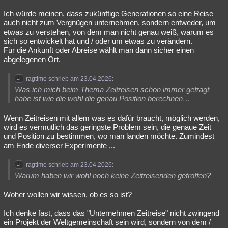
Besucht
Teilgenommen
Alle
Neue
Geschlossen
Ich würde meinen, dass zukünftige Generationen so eine Reise
auch nicht zum Vergnügen unternehmen, sondern entweder, um
Lesenswert
Schlüsselwörter
etwas zu verstehen, von dem man nicht genau weiß, warum es
sich so entwickelt hat und / oder um etwas zu verändern.
Für die Ankunft oder Abreise wählt man dann sicher einen
abgelegenen Ort.
ragtime schrieb am 23.04.2026:
Was ich mich beim Thema Zeitreisen schon immer gefragt
habe ist wie die wohl die genau Position berechnen…
Wenn Zeitreisen mit allem was es dafür braucht, möglich werden,
wird es vermutlich das geringste Problem sein, die genaue Zeit
und Position zu bestimmen, wo man landen möchte. Zumindest
am Ende diverser Experimente ...
ragtime schrieb am 23.04.2026:
Warum haben wir wohl noch keine Zeitreisenden getroffen?
Woher wollen wir wissen, ob es so ist?
Ich denke fast, dass das "Unternehmen Zeitreise" nicht zwingend
ein Projekt der Weltgemeinschaft sein wird, sondern von dem /