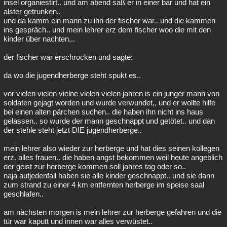
insel organiestirt.. und am abend saß er in einer bar und hat ein
alster getrunken..
und da kamm ein mann zu ihn der fischer war.. und die kammen
ins gespräch.. und mein lehrer erz dem fischer woo die mit den
kinder über nachten,..
der fischer war erschrocken und sagte:
da wo die jugendherberge steht spukt es..
vor vielen vielen vielne vielen vielen jahren is ein junger mann von
soldaten gejagt worden und wurde verwundet,, und er wollte hilfe
bei einen alten pärchen suchen.. die haben ihn nicht ins haus
gelassen.. so wurde der mann geschnappt und getötet.. und dan
der stehle steht jetzt DIE jugendherberge..
mein lehrer also wieder zur herberge und hat dies seinen kollegen
erz. alles frauen.. die haben angst bekommen weil heute angeblich
der geist zur herberge kommen soll jahres tag oder so..
naja aufjedenfall haben sie alle kinder geschnappt.. und sie dann
zum strand zu einer 4 km entfernten herberge im speise saal
geschlafen..
am nächsten morgen is mein lehrer zur herberge gefahren und die
tür war kaputt und innen war alles verwüstet..