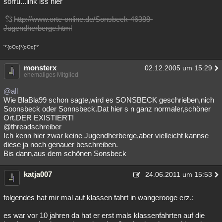
sorrü...link iss hier
Besucht
Teilgenommen
Alle
Neue
Geschlossen
http://www.orte-online.de/Sonsbeck-46388-
Jugendherberge.html
Lesenswert
Schlüsselwörter
'*'{oOo}*{oOo}'*'
monsterx
02.12.2005 um 15:29
ehemaliges Mitglied
@all
Wie BlaBla99 schon sagte,wird es SONSBECK geschrieben,nich
Soonsbeck oder Sonnsbeck.Dat hier s n ganz normaler,schöner
Ort,DER EXISTIERT!
@threadschreiber
Ich kenn hier zwar keine Jugendherberge,aber vielleicht kannse
diese ja noch genauer beschreiben.
Bis dann,aus dem schönen Sonsbeck
katja007
24.06.2011 um 15:53
folgendes hat mir mal auf klassen fahrt in wangerooge erz.:
es war vor 10 jahren da hat er erst mals klassenfahrten auf die