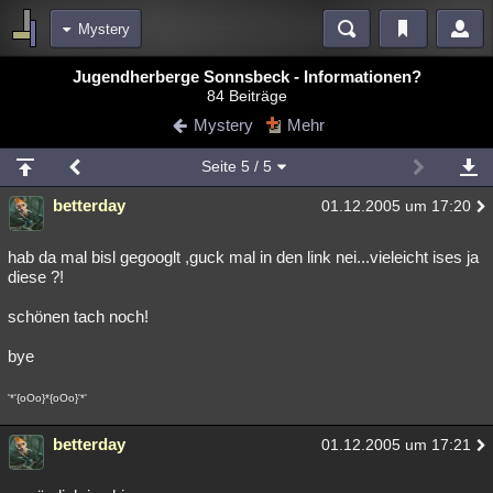
Mystery
Bereiche
Jugendherberge Sonnsbeck - Informationen?
84 Beiträge
Echtzeit
Diskussionen
Blogs
Videos
Statistiken
Mystery
Mehr
Chat
Wiki
Neuigkeiten
Seite
5
/ 5
meine Rubriken
betterday
01.12.2005 um 17:20
Menschen
Wissenschaft
Politik
Mystery
Kriminalfälle
Spiritualität
Verschwörungen
Technologie
Ufologie
hab da mal bisl gegooglt ,guck mal in den link nei...vieleicht ises ja
diese ?!
Natur
Umfragen
Unterhaltung
schönen tach noch!
weitere Rubriken
bye
Philosophie
Träume
Orte
Esoterik
Literatur
'*'{oOo}*{oOo}'*'
Astronomie
Helpdesk
Gruppen
Gaming
Filme
betterday
01.12.2005 um 17:21
Musik
Clash
Verbesserungen
Allmystery
English
Übersichten