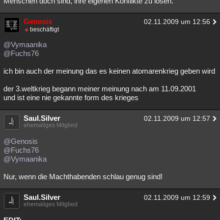
Menschen doch sind, ihre eigenen Konflikte zu lösen.
Besucht
Teilgenommen
Alle
Neue
Geschlossen
Genosis
02.11.2009 um 12:56
Lesenswert
beschäftigt
Schlüsselwörter
@Vymaanika
@Fuchs76
ich bin auch der meinung das es keinen atomarenkrieg geben wird
der 3.weltkrieg begann meiner meinung nach am 11.09.2001
und ist eine nie gekannte form des krieges
Saul.Silver
02.11.2009 um 12:57
ehemaliges Mitglied
@Genosis
@Fuchs76
@Vymaanika
Nur, wenn die Machthabenden schlau genug sind!
Saul.Silver
02.11.2009 um 12:59
ehemaliges Mitglied