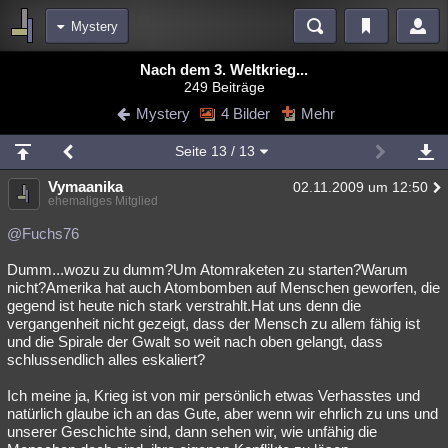
Mystery
Bereiche
Nach dem 3. Weltkrieg...
249 Beiträge
Echtzeit
Diskussionen
Blogs
Videos
Statistiken
Mystery
4 Bilder
Mehr
Chat
Wiki
Neuigkeiten
Seite
13
/ 13
meine Rubriken
Vymaanika
02.11.2009 um 12:50
Menschen
Wissenschaft
Politik
Mystery
Kriminalfälle
ehemaliges Mitglied
Spiritualität
Verschwörungen
Technologie
Ufologie
@Fuchs76
Dumm...wozu zu dumm?Um Atomraketen zu starten?Warum
Natur
Umfragen
Unterhaltung
nicht?Amerika hat auch Atombomben auf Menschen geworfen, die
weitere Rubriken
gegend ist heute nich stark verstrahlt.Hat uns denn die
vergangenheit nicht gezeigt, dass der Mensch zu allem fähig ist
Philosophie
Träume
Orte
Esoterik
Literatur
und die Spirale der Gwalt so weit nach oben gelangt, dass
schlussendlich alles eskaliert?
Astronomie
Helpdesk
Gruppen
Gaming
Filme
Ich meine ja, Krieg ist von mir persönlich etwas Verhasstes und
Musik
Clash
Verbesserungen
Allmystery
English
natürlich glaube ich an das Gute, aber wenn wir ehrlich zu uns und
unserer Geschichte sind, dann sehen wir, wie unfähig die
Übersichten