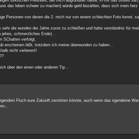
ligen türkischen Freundes, die mich abgrundtief haßte, in mir das Böses sah, 
t uns das leben schwer zu machen) würde geld bezahlen, dass sich mein herz 
ige Personen von denen die 2. mich nur von einem schlechten Foto kennt, s
ngs sehr die wunden der Jahre zuvor zu schleißen und hatte verständnis für m
 jehes, schmerzliches Ende) ..
n SChatten verfolgt,
b erscheinen läßt, trotzdem ich meine überwunden zu haben...
halb nicht verlieren!!
s??
ich über den einen oder anderen Tip...
s irgendein Fluch eure Zukunft zerstören könnte, auch wenn das irgendeine War
en...