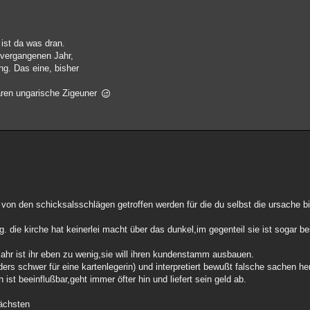
 ist da was dran.
 vergangenen Jahr,
ng. Das eine, bisher
waren ungarische Zigeuner
 von den schicksalsschlägen getroffen werden für die du selbst die ursache b
die kirche hat keinerlei macht über das dunkel,im gegenteil sie ist sogar be
m jahr ist ihr eben zu wenig,sie will ihren kundenstamm ausbauen.
nders schwer für eine kartenlegerin) und interpretiert bewußt falsche sachen 
ist beeinflußbar,geht immer öfter hin und liefert sein geld ab.
nächsten