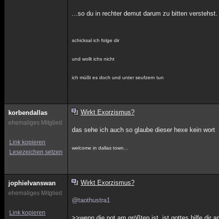
...so du in rechter demut darum zu bitten verstehst.
schicksal ich folge dir
und wollt ichs nicht
ich müßt es doch und unter seufzern tun
Wirkt Exorzismus?
korbendallas
ehemaliges Mitglied
das sehe ich auch so glaube dieser hexe kein wort
Link kopieren
welcome in dallas town...
Lesezeichen setzen
Wirkt Exorzismus?
jophielvanswan
ehemaliges Mitglied
@taothustra1
Link kopieren
>>wenn die not am größten ist, ist gottes hilfe dir