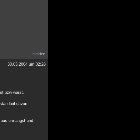
melden
30.03.2004 um 02:28
ist bzw warst.
standteil davon.
heraus um angst und