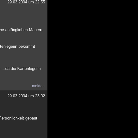
29.03.2004 um 22:55
ine anfänglichen Mauern.
rtenlegerin bekommt
...da die Kartenlegerin
melden
29.03.2004 um 23:02
Persönlichkeit gebaut