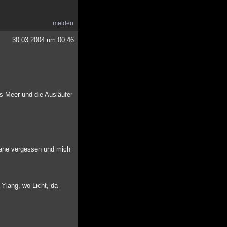
melden
30.03.2004 um 00:46
s Meer und die Ausläufer
inahe vergessen und mich
 Ylang, wo Licht, da