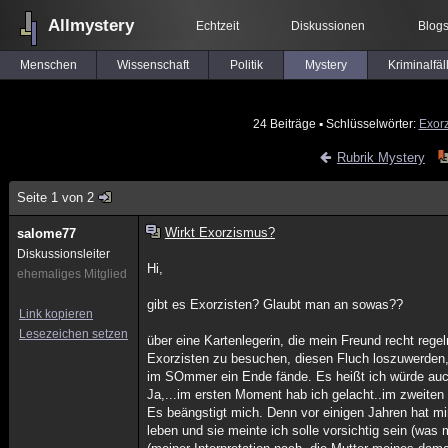
Allmystery
Echtzeit
Diskussionen
Blog
Menschen
Wissenschaft
Politik
Mystery
Kriminalfäl
24 Beiträge
▪ Schlüsselwörter:
Exor
Rubrik Mystery
Seite 1 von 2
Wirkt Exorzismus?
salome77
Diskussionsleiter
Hi,
ehemaliges Mitglied
gibt es Exorzisten? Glaubt man an sowas??
Link kopieren
Lesezeichen setzen
über eine Kartenlegerin, die mein Freund recht regel
Exorzisten zu besuchen, diesen Fluch loszuwerden,
im SOmmer ein Ende fände. Es heißt ich würde auch 
Ja,...im ersten Moment hab ich gelacht..im zweiten 
Es beängstigt mich. Denn vor einigen Jahren hat mir
leben und sie meinte ich solle vorsichtig sein (was