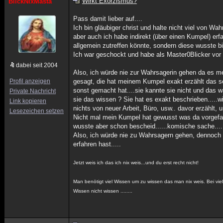
Wirkt Exorzismus?
BlickNixMasta
Pass damit lieber auf....
Ich bin gläubiger christ und halte nicht viel von Wah
aber auch ich habe indirekt (über einen Kumpel) erfa
allgemein zutreffen könnte, sondern diese wusste bi
Ich war geschockt und habe als Master0Blicker vor 
dabei seit 2004
Also, ich würde nie zur Wahrsagerin gehen da es m
Profil anzeigen
gesagt, die hat meinem Kumpel exakt erzählt das s
sonst gemacht hat....sie kannte sie nicht und das wa
Private Nachricht
sie das wissen ? Sie hat es exakt beschrieben.....wi
Link kopieren
nichts von neuer Arbeit, Büro, usw.. davor erzählt, u
Lesezeichen setzen
Nicht mal mein Kumpel hat gewusst was da vorgefall
wusste aber schon bescheid......komische sache....
Also, ich würde nie zu Wahrsagern gehen, dennoch 
erfahren hast.....
Jetzt weis ich das ich nix weis...und du erst recht nicht!
Man benötigt viel Wissen um zu wissen das man nix weis. Bei vie
Wissen nicht wissen ........