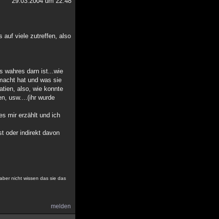
29.03.2004 um 22:48
 auf viele zutreffen, also
 wahres darn ist...wie
macht hat und was sie
atien, also, wie konnte
n, usw....(ihr wurde
s mir erzählt und ich
t oder indirekt davon
aber nicht wissen das sie das
melden