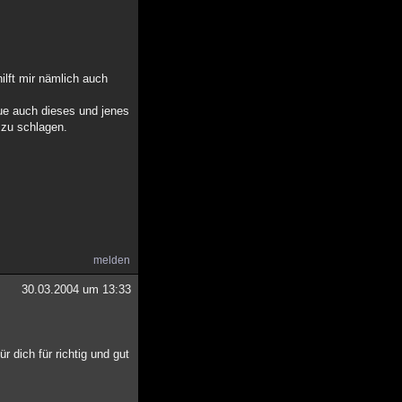
hilft mir nämlich auch
ue auch dieses und jenes
 zu schlagen.
melden
30.03.2004 um 13:33
r dich für richtig und gut