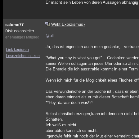
Er macht sein Leben von deren Aussagen abhängig !!!!
Wirkt Exorzismus?
salome77
Diskussionsleiter
@all
ehemaliges Mitglied
Ja, das ist eigentlich auch mein gedanke,...vertraue
Link kopieren
Lesezeichen setzen
"What you say is what you get" ...Gedanken werden
seiner Wellen schlagen an jedes Ufer oder so ähnlic
Die Energie die ich ausstrahle kommt in einer Form
Wenn ich mich für die Möglichkeit eines Fluches öf
Das verwunderliche an der Sache ist , dass er eben
eben daran erinnert als er mit dieser Botschaft kam
**Hey, da war doch was!?!
Selbst christlich erzogen,kann ich dennoch nicht b
Schatten.
Ich weiß es nicht...
aber abtun kann ich es nicht,
irgendwie fehlt mir noch der Mut einer vermeintlich