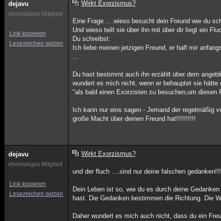
Wirkt Exorzismus?
dejavu
ehemaliges Mitglied
Eine Frage ....wieso besucht dein Freund wie du sc
Und wieso teilt sie über ihn mit über dir liegt ein Fl
Link kopieren
Du schreibst:
Lesezeichen setzen
Ich liebe meinen jetzigen Freund, er half mir anfa
...
Du hast bestimmt auch ihn erzählt über dem angebl
wundert es mich nicht, wenn er behauptet sie hätte 
"als bald einen Exorzisten zu besuchen,um diesen 
Ich kann nur eins sagen - Jemand der regelmäßig vo
große Macht über deinen Freund hat!!!!!!!!!!
Wirkt Exorzismus?
dejavu
ehemaliges Mitglied
und der fluch ....sind nur deine falschen gedanken!!!!
Link kopieren
Dein Leben ist so, wie du es durch deine Gedanken 
Lesezeichen setzen
hast. Die Gedanken bestimmen die Richtung. Die We
Daher wundert es mich auch nicht, dass du ein Freu