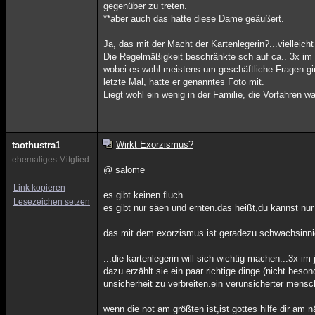
gegenüber zu treten.
**aber auch das hatte diese Dame geäußert.
Ja, das mit der Macht der Kartenlegerin?...vielleicht
Die Regelmäßigkeit beschränkte sch auf ca.. 3x im
wobei es wohl meistens um geschäftliche Fragen gi
letzte Mal, hatte er genanntes Foto mit.
Liegt wohl ein wenig in der Familie, die Vorfahren 
Wirkt Exorzismus?
taothustra1
ehemaliges Mitglied
@ salome
Link kopieren
es gibt keinen fluch
Lesezeichen setzen
es gibt nur säen und ernten.das heißt,du kannst nur
das mit dem exorzismus ist geradezu schwachsinnig. 
...die kartenlegerin will sich wichtig machen...3x i
dazu erzählt sie ein paar richtige dinge (nicht beso
unsicherheit zu verbreiten.ein verunsicherter mensch 
wenn die not am größten ist,ist gottes hilfe dir am 