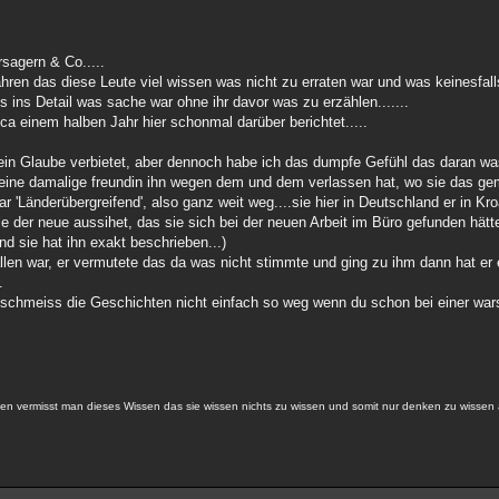
rsagern & Co.....
hren das diese Leute viel wissen was nicht zu erraten war und was keinesfalls
s ins Detail was sache war ohne ihr davor was zu erzählen.......
ca einem halben Jahr hier schonmal darüber berichtet.....
ein Glaube verbietet, aber dennoch habe ich das dumpfe Gefühl das daran was
eine damalige freundin ihn wegen dem und dem verlassen hat, wo sie das ge
r 'Länderübergreifend', also ganz weit weg....sie hier in Deutschland er in Kro
e der neue aussihet, das sie sich bei der neuen Arbeit im Büro gefunden hätte
nd sie hat ihn exakt beschrieben...)
en war, er vermutete das da was nicht stimmte und ging zu ihm dann hat er e
.
schmeiss die Geschichten nicht einfach so weg wenn du schon bei einer wars
len vermisst man dieses Wissen das sie wissen nichts zu wissen und somit nur denken zu wissen 