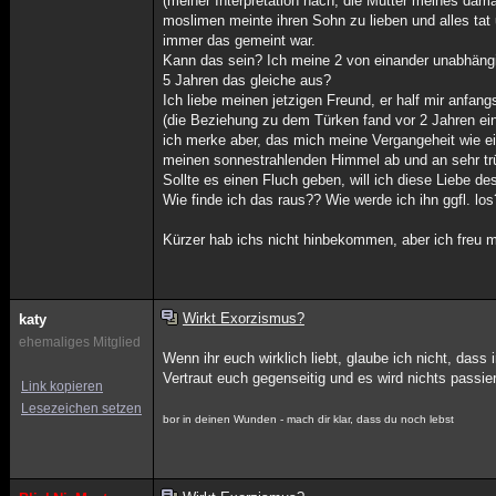
(meiner Interpretation nach, die Mutter meines dama
moslimen meinte ihren Sohn zu lieben und alles ta
immer das gemeint war.
Kann das sein? Ich meine 2 von einander unabhäng
5 Jahren das gleiche aus?
Ich liebe meinen jetzigen Freund, er half mir anfa
(die Beziehung zu dem Türken fand vor 2 Jahren ein
ich merke aber, das mich meine Vergangeheit wie ei
meinen sonnestrahlenden Himmel ab und an sehr trü
Sollte es einen Fluch geben, will ich diese Liebe des
Wie finde ich das raus?? Wie werde ich ihn ggfl. lo
Kürzer hab ichs nicht hinbekommen, aber ich freu m
Wirkt Exorzismus?
katy
ehemaliges Mitglied
Wenn ihr euch wirklich liebt, glaube ich nicht, das
Vertraut euch gegenseitig und es wird nichts passier
Link kopieren
Lesezeichen setzen
bor in deinen Wunden - mach dir klar, dass du noch lebst