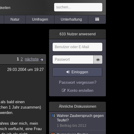
keiten
Natur
Umfragen
Unterhaltung
6
3
3
Nutzer anwesend
1
2
nächste
29.03.2004 um 19:27
Einloggen
Passwort vergessen?
Konto erstellen
 als bald einen
Ähnliche Diskussionen
ischen 1 Jahr zusammen)
 werden.
Wahrer Zauberspruch gegen
Teufel?
wahres über mich, mein
1 Beitrag bis 2012
mich verflucht, eine Frau