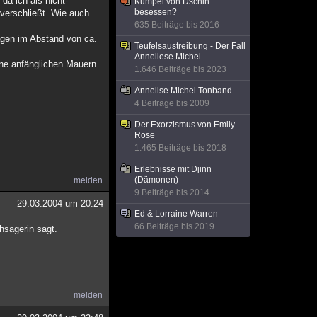
da ich als nicht-
Kumpel von Dschin
besessen?
verschließt. Wie auch
635 Beiträge bis 2016
agen im Abstand von ca.
Teufelsaustreibung - Der Fall
Anneliese Michel
eine anfänglichen Mauern
1.646 Beiträge bis 2023
Annelise Michel Tonband
4 Beiträge bis 2009
Der Exorzismus von Emily
Rose
1.465 Beiträge bis 2018
Erlebnisse mit Djinn
(Dämonen)
melden
9 Beiträge bis 2014
29.03.2004 um 20:24
Ed & Lorraine Warren
66 Beiträge bis 2019
hsagerin sagt.
melden