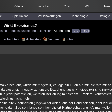
s
Videos
Statistiken
Chat
Wiki
Neuig
le
Spiritualität
Verschwörungen
Technologie
Ufologie
Wirkt Exorzismus?
zismus
,
Teufelsaustreibung
,
Exorzisten
▪ Abonnieren:
Feed
E-Mail
Beobachten
Antworten
Suchen
Infos
mäßig besucht, wurde mir mitgeteilt, es läge ein Fluch auf mir, sie rate mir an
 da dieser sich negativ auf unsere Beziehung auswirkt, diese (wir sind inzw
in jeder potentiellen, weiteren Beziehung mit diesem "Problem" konfrontiert
allerdings nicht mehr.
 eine alte Zigeunerfrau (ungewollter weise) aus der Hand gelesen, sehr viel 
 meine damalige sehr lange sehr kompliziert Partnerschaft anging), man wolle 