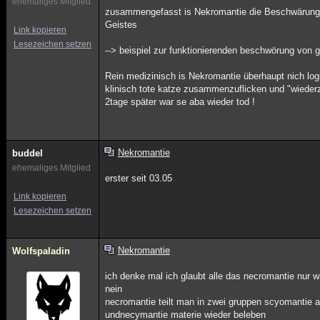
ehemaliges Mitglied
zusammengefasst is Nekromantie die Beschwärung v
Geistes
Link kopieren
Lesezeichen setzen
--> beispiel zur funktionierenden beschwörung von 
Rein medizinisch is Nekromantie überhaupt nich lo
klinisch tote katze zusammenzuflicken und "wiede
2tage später war se aba wieder tod !
Nekromantie
buddel
ehemaliges Mitglied
erster seit 03.05
Link kopieren
Lesezeichen setzen
Nekromantie
Wolfspaladin
ich denke mal ich glaubt alle das necromantie nur 
nein
necromantie teilt man in zwei gruppen scyomantie al
undnecymantie materie wieder beleben