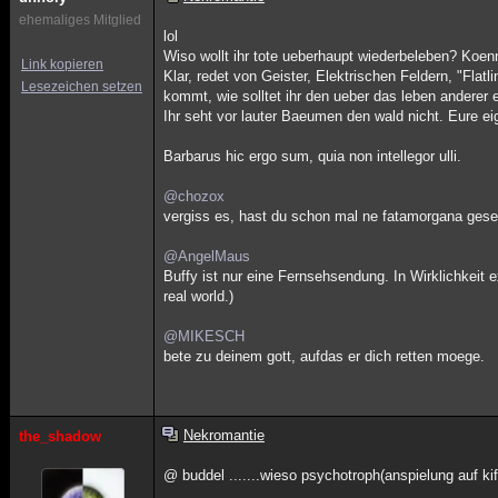
ehemaliges Mitglied
lol
Wiso wollt ihr tote ueberhaupt wiederbeleben? Koenn
Link kopieren
Klar, redet von Geister, Elektrischen Feldern, "Fla
Lesezeichen setzen
kommt, wie solltet ihr den ueber das leben anderer
Ihr seht vor lauter Baeumen den wald nicht. Eure
Barbarus hic ergo sum, quia non intellegor ulli.
@chozox
vergiss es, hast du schon mal ne fatamorgana gese
@AngelMaus
Buffy ist nur eine Fernsehsendung. In Wirklichkeit 
real world.)
@MIKESCH
bete zu deinem gott, aufdas er dich retten moege.
Nekromantie
the_shadow
@ buddel .......wieso psychotroph(anspielung auf kif