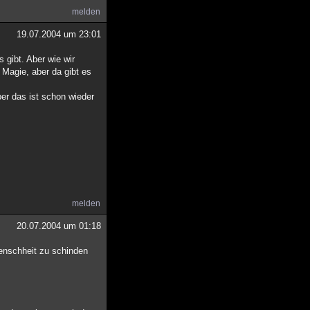
melden
19.07.2004 um 23:01
 gibt. Aber wie wir
Magie, aber da gibt es
er das ist schon wieder
melden
20.07.2004 um 01:18
menschheit zu schinden