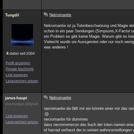
Nekromantie
Tungdil
Nekromantie ist ja Totenbeschwörung und Magie die 
schon in ein paar Sendungen (Simpsons,X-Factor u
ein Problem es gibt keine Magie. Warum gibt es ke
Vieleicht wurde sie Aussgerotet oder nur noch weni
was anderes !
dabei seit 2004
Profil anzeigen
Private Nachricht
Link kopieren
Lesezeichen setzen
Nekromantie
janus-haupt
ehemaliges Mitglied
necromantie da fällt mir ein könnte einer mir das n
Link kopieren
necromantie für dummies
Lesezeichen setzen
dass necronomecon das buch der toten namen ein
el hazrad verfasst der in seinen wahnvorstellungen 