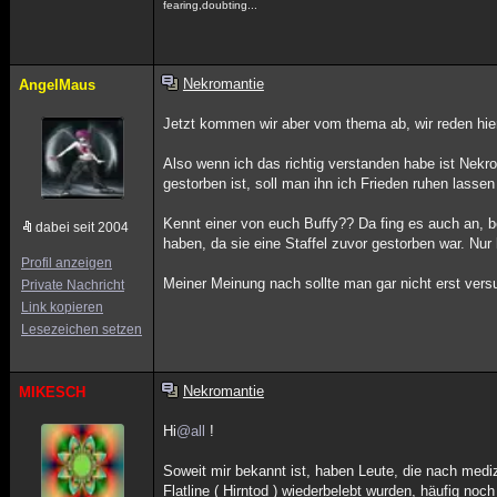
fearing,doubting...
Nekromantie
AngelMaus
Jetzt kommen wir aber vom thema ab, wir reden hier
Also wenn ich das richtig verstanden habe ist Nekr
gestorben ist, soll man ihn ich Frieden ruhen lasse
Kennt einer von euch Buffy?? Da fing es auch an, bei
dabei seit 2004
haben, da sie eine Staffel zuvor gestorben war. Nu
Profil anzeigen
Meiner Meinung nach sollte man gar nicht erst vers
Private Nachricht
Link kopieren
Lesezeichen setzen
Nekromantie
MIKESCH
Hi
@all
!
Soweit mir bekannt ist, haben Leute, die nach mediz
Flatline ( Hirntod ) wiederbelebt wurden, häufig n