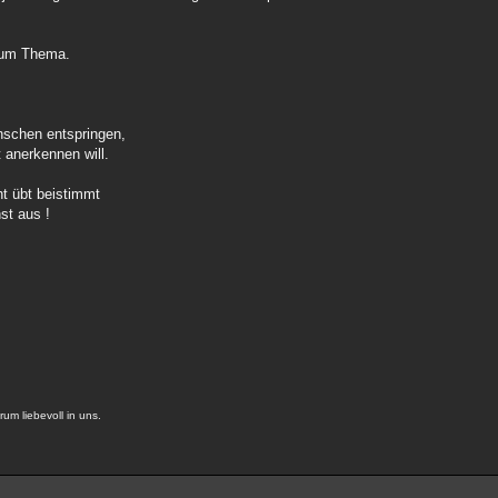
 zum Thema.
schen entspringen,
t anerkennen will.
t übt beistimmt
st aus !
um liebevoll in uns.