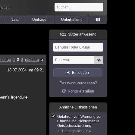
keiten
Natur
Umfragen
Unterhaltung
6
2
2
Nutzer anwesend
rherige
1
2
3
nächste
18.07.2004 um 09:21
Einloggen
Passwort vergessen?
Konto erstellen
wenn's irgendwie
Ähnliche Diskussionen
Gefahren von Warnung vor
Channeling, Nekromantie,
Geisterbeschwörung
11 Beiträge bis 2014