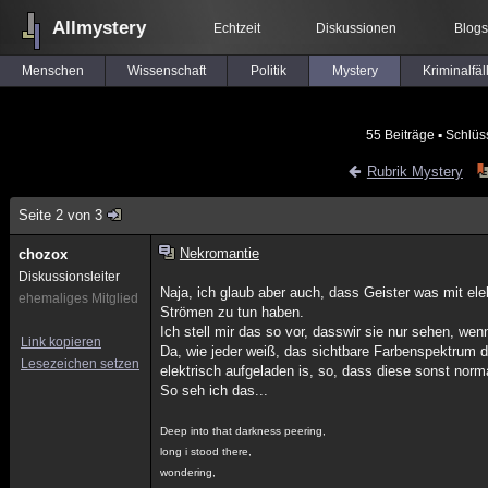
Allmystery
Echtzeit
Diskussionen
Blogs
Menschen
Wissenschaft
Politik
Mystery
Kriminalfäl
55 Beiträge
▪ Schlüs
Rubrik Mystery
Seite 2 von 3
Nekromantie
chozox
Diskussionsleiter
Naja, ich glaub aber auch, dass Geister was mit el
ehemaliges Mitglied
Strömen zu tun haben.
Ich stell mir das so vor, dasswir sie nur sehen, wen
Link kopieren
Da, wie jeder weiß, das sichtbare Farbenspektrum d
Lesezeichen setzen
elektrisch aufgeladen is, so, dass diese sonst norm
So seh ich das...
Deep into that darkness peering,
long i stood there,
wondering,