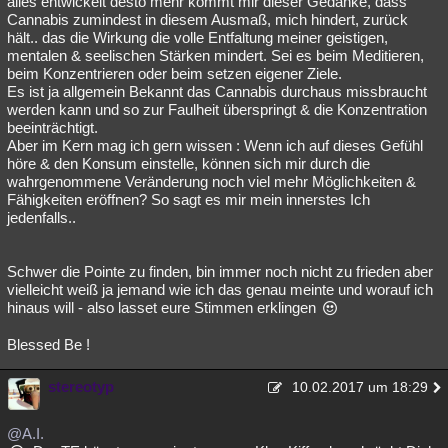
alles entwickelt desto mehr kommt mir dieser Gedanke, dass
Cannabis zumindest in diesem Ausmaß, mich hindert, zurück
Besucht
Teilgenommen
Alle
Neue
Geschlossen
hält.. das die Wirkung die volle Entfaltung meiner geistigen,
mentalen & seelischen Stärken mindert. Sei es beim Meditieren,
Lesenswert
Schlüsselwörter
beim Konzentrieren oder beim setzen eigener Ziele.
Es ist ja allgemein Bekannt das Cannabis durchaus missbraucht
werden kann und so zur Faulheit überspringt & die Konzentration
beeinträchtigt.
Aber im Kern mag ich gern wissen : Wenn ich auf dieses Gefühl
höre & den Konsum einstelle, können sich mir durch die
wahrgenommene Veränderung noch viel mehr Möglichkeiten &
Fähigkeiten eröffnen? So sagt es mir mein innerstes Ich
jedenfalls..
Schwer die Pointe zu finden, bin immer noch nicht zu frieden aber
vielleicht weiß ja jemand wie ich das genau meinte und worauf ich
hinaus will - also lasset eure Stimmen erklingen
Blessed Be !
stereotyp
10.02.2017 um 18:29
@A.I.