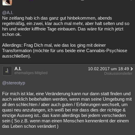
@A.I.
Ne zeitlang hab ich das ganz gut hinbekommen, abends
regelmäßig, ein zwei, klar auch mal mehr, aber halt selten und so
hin und wieder kifffreie Tage einbauen. Das wäre für mich jetzt
schon ok.
Allerdings: Frag Dich mal, wie das los ging mit deiner
Transformation (möchte für uns beide eine Cannabis-Psychiose
ausschließen).
A.I.
10.02.2017 um 18:49
ehemaliges Mitglied
Diskussionsleiter
@stereotyp
Für mich ist klar, eine Veränderung kann nur dann statt finden und
auch wirklich beibehalten werden, wenn man seine Umgebung mit
all den schlechten / aber auch guten / Erfahrungen wechselt, um
quasi neu anzufangen, ich weiß bei mir dass dies der richtige &
einzige Ausweg ist.. das kann allerdings bei jedem verschieden
sein ( So z.B. wenn man einen Menschen kennenlernt der einem
das Leben schon verändert )