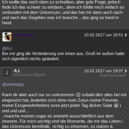
Ich wollte das noch oben zu schreiben, aber gute Frage, jedoch
finde ich das schwer zu erklären.. denn ich fühlte mich einfach so
verbunden mit dem Universum, und das hat mir dann auch nach
und nach das Gegeben was ich brauche .. das ging so hand in
hand
stereotyp
10.02.2017 um 18:51
@A.I.
Bei mir ging die Veränderung von innen aus. Groß im außen hatte
sich eigentlich nichts geändert.
A.I.
10.02.2017 um 19:07
ehemaliges Mitglied
Diskussionsleiter
@stereotyp
Kann dir aber auch nur so vorkommen
sobald dies alles bei mir
eingesetzt hat, änderten sich ohne mein Zutun meine Freunde,
meine Essgewohnheiten( esse jetzt jeden Tag dicken Salat
)
und und und ..
, manche meinen sogar es entsteht ausschließlich aus dem
innerem. Für mich wichtig sind die Momente, die mir das Leben /
das Universum bereithält, richtig zu erkennen, zu nutzen &