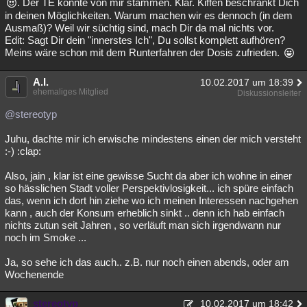
. Der TE könnte von mir stammen. Klar. Kiffen beschränkt Dich
in deinen Möglichkeiten. Warum machen wir es dennoch (in dem
Ausmaß)? Weil wir süchtig sind, mach Dir da mal nichts vor.
Edit: Sagt Dir dein "innerstes Ich", Du sollst komplett aufhören?
Meins wäre schon mit dem Runterfahren der Dosis zufrieden.
A.I.
10.02.2017 um 18:39
ehemaliges Mitglied
Diskussionsleiter
@stereotyp
Juhu, dachte mir ich erwische mindestens einen der mich versteht
:-) :clap:
Also, jain , klar ist eine gewisse Sucht da aber ich wohne in einer
so hässlichen Stadt voller Perspektivlosigkeit... ich spüre einfach
das, wenn ich dort hin ziehe wo ich meinen Interessen nachgehen
kann , auch der Konsum erheblich sinkt .. denn ich hab einfach
nichts zutun seit Jahren , so verläuft man sich irgendwann nur
noch im Smoke ...
Ja, so sehe ich das auch.. z.B. nur noch einen abends, oder am
Wochenende
stereotyp
10.02.2017 um 18:42