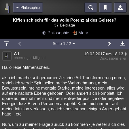
Philosophie
Bereiche
Kiffen schlecht für das volle Potenzial des Geistes?
37 Beiträge
Echtzeit
Diskussionen
Blogs
Videos
Statistiken
Philosophie
Mehr
Chat
Wiki
Neuigkeiten
2
Seite
1
/ 2
meine Rubriken
A.I.
10.02.2017 um 18:13
Menschen
Wissenschaft
Politik
Mystery
Kriminalfälle
ehemaliges Mitglied
Diskussionsleiter
Spiritualität
Verschwörungen
Technologie
Ufologie
Hallo liebe Mitmenschen..
also ich mache seit geraumer Zeit eine Art Transformierung durch,
Natur
Umfragen
Unterhaltung
sprich ich werde Spiritueller, meine Wahrnehmung, mein
weitere Rubriken
Bewusstsein, meine mentale Stärke, meine Interessen, alles wird
auf eine nächste Ebene gehoben. Oder ändert sich komplett. Ich
Philosophie
Träume
Orte
Esoterik
Literatur
spüre auf einmal mehr und mehr entweder positive oder negative
Energie die z.B. von Personen ausgeht. Kann mich immer auf
Astronomie
Helpdesk
Gruppen
Gaming
Filme
meine Intuition verlassen, da ich sonst schon einigen Ärger gehabt
hätte .. etc
Musik
Clash
Verbesserungen
Allmystery
English
Nun, um zu meiner Frage zurück zu kommen - je weiter sich dies
Übersichten