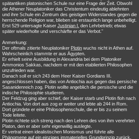
spätantiken platonischen Schule nur eine Frage der Zeit. Obwohl
die Athener Neuplatoniker das Christentum eindeutig ablehnten
und ihre Schule ein Zentrum des geistigen Widerstandes gegen die
herrschende Religion war, blieben sie erstaunlich lange unbehelligt.
Erst 529 untersagte Kaiser
Justinian I.
den Lehrbetrieb; etwas
später wiederholte und verschärfte er das Verbot."
Anmerkung:
Der oftmals zitierte Neuplatoniker
Plotin
wuchs nicht in Athen auf.
Wahrscheinlich stammte er aus Ägypten.
Er erhielt seine Ausbildung in Alexandria bei dem Platoniker
Ammonios Sakkas, nachdem er mit den etablierten Philosophen
unzufrieden war.
Danach soll er sich 243 dem Heer Kaiser Gordians III.
angeschlossen haben, das von Antiochia aus gegen das persische
Sasanidenreich zog. Plotin wollte angeblich die persische und die
indische Philosophie studieren.
Der Feldzug ging aber schief, der Kaiser starb und Plotin floh nach
Antiochia. Von dort aus zog er weiter und lebte ab 244 in Rom.
Dort gründete er eine Philosophenschule, die er bis zu seinem
Tode leitete.
Plotin richtete sich streng nach den Lehren des von ihm verehrten
Platon, den er aber sehr eigenwillig auslegte.
Er vertrat einen idealistischen Monismus und führte alle
Phänomene auf ein einziges immaterielles Grundprinzip zurück.