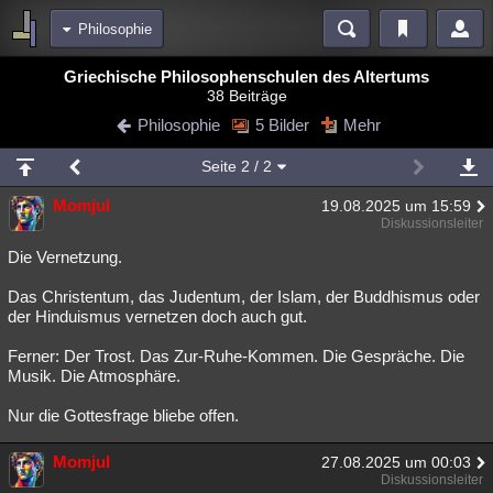
Philosophie
Bereiche
Griechische Philosophenschulen des Altertums
38 Beiträge
Echtzeit
Diskussionen
Blogs
Videos
Statistiken
Philosophie
5 Bilder
Mehr
Chat
Wiki
Neuigkeiten
2
Seite
2
/ 2
meine Rubriken
Momjul
19.08.2025 um 15:59
Menschen
Wissenschaft
Politik
Mystery
Kriminalfälle
Diskussionsleiter
Spiritualität
Verschwörungen
Technologie
Ufologie
Die Vernetzung.
Das Christentum, das Judentum, der Islam, der Buddhismus oder
Natur
Umfragen
Unterhaltung
der Hinduismus vernetzen doch auch gut.
weitere Rubriken
Ferner: Der Trost. Das Zur-Ruhe-Kommen. Die Gespräche. Die
Philosophie
Träume
Orte
Esoterik
Literatur
Musik. Die Atmosphäre.
Astronomie
Helpdesk
Gruppen
Gaming
Filme
Nur die Gottesfrage bliebe offen.
Musik
Clash
Verbesserungen
Allmystery
English
Momjul
27.08.2025 um 00:03
Diskussionsleiter
Übersichten