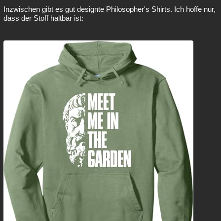
Inzwischen gibt es gut designte Philosopher's Shirts. Ich hoffe nur,
Besucht
Teilgenommen
Alle
Neue
Geschlossen
dass der Stoff haltbar ist:
Lesenswert
Schlüsselwörter