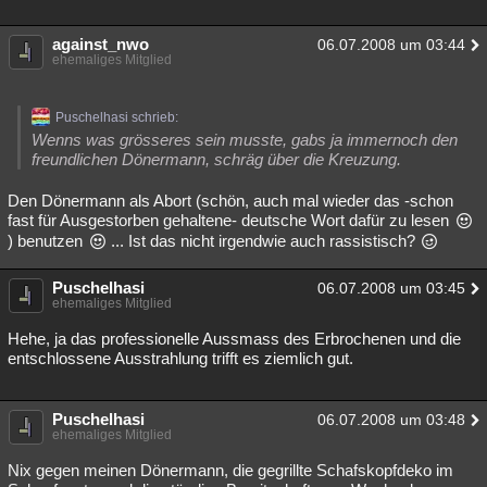
Besucht
Teilgenommen
Alle
Neue
Geschlossen
against_nwo
06.07.2008 um 03:44
ehemaliges Mitglied
Lesenswert
Schlüsselwörter
Puschelhasi schrieb:
Wenns was grösseres sein musste, gabs ja immernoch den
freundlichen Dönermann, schräg über die Kreuzung.
Den Dönermann als Abort (schön, auch mal wieder das -schon
fast für Ausgestorben gehaltene- deutsche Wort dafür zu lesen
) benutzen
... Ist das nicht irgendwie auch rassistisch?
Puschelhasi
06.07.2008 um 03:45
ehemaliges Mitglied
Hehe, ja das professionelle Aussmass des Erbrochenen und die
entschlossene Ausstrahlung trifft es ziemlich gut.
Puschelhasi
06.07.2008 um 03:48
ehemaliges Mitglied
Nix gegen meinen Dönermann, die gegrillte Schafskopfdeko im