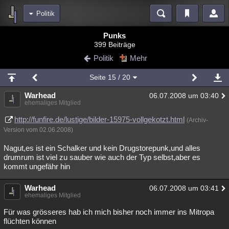
Politik
Bereiche
Punks
399 Beiträge
Echtzeit
Diskussionen
Blogs
Videos
Statistiken
Politik
Mehr
Chat
Wiki
Neuigkeiten
2
Seite
15
/ 20
meine Rubriken
Warhead
06.07.2008 um 03:40
Menschen
Wissenschaft
Politik
Mystery
Kriminalfälle
ehemaliges Mitglied
Spiritualität
Verschwörungen
Technologie
Ufologie
http://funfire.de/lustige/bilder-15975-vollgekotzt.html
(Archiv-
Version vom 02.06.2008)
Natur
Umfragen
Unterhaltung
Nagut,es ist ein Schalker und kein Drugstorepunk,und alles
weitere Rubriken
drumrum ist viel zu sauber wie auch der Typ selbst,aber es
kommt ungefähr hin
Philosophie
Träume
Orte
Esoterik
Literatur
Warhead
06.07.2008 um 03:41
Astronomie
Helpdesk
Gruppen
Gaming
Filme
ehemaliges Mitglied
Musik
Clash
Verbesserungen
Allmystery
English
Für was grösseres hab ich mich bisher noch immer ins Mitropa
flüchten können
Übersichten