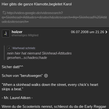
Hier gibts die ganze Klamotte,begleitet Karol
http://video.google.de/videosearch?
q=Skinhead+Attitudes+deutsch&sitesearch=#q=Skinhead%20Attit
ude&sitesearch=
holzer
06.07.2008 um 21:26
ehemaliges Mitglied
Warhead schrieb:
nein hier hat niemand Skinhead-Attitudes
gesehen...schadeschade
Sicher datt!^^
Schon von "berufswegen"
"When a skinhead walks down the street, every chick's heart
skips a beat."
- Mr. Laurel Aitken -
Wenn du die Scooterists nennst, schliesst du da die Early Reggae